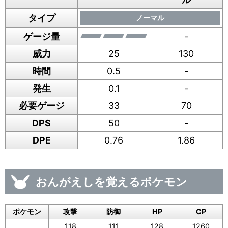
タイプ
ノーマル
ゲージ量
-
威力
25
130
時間
0.5
-
発生
0.1
-
必要ゲージ
33
70
DPS
50
-
DPE
0.76
1.86
おんがえしを覚えるポケモン
ポケモン
攻撃
防御
HP
CP
118
111
128
1260