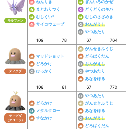
ねんりき
ぎんいろのかぜ
まとわりつく
どくどくのキバ
むしくい*
むしのさざめき
モルフォン
サイコウェーブ
おんがえし
やつあたり
109
78
67
764
がんせきふうじ
マッドショット
どろばくだん
どろかけ
おんがえし
ひっかく
やつあたり
ディグダ
あなをほる
108
81
67
770
やつあたり
どろかけ
がんせきふうじ
メタルクロー
あなをほる
ディグダ
すなかけ
おんがえし
(アローラ)
どろばくだん