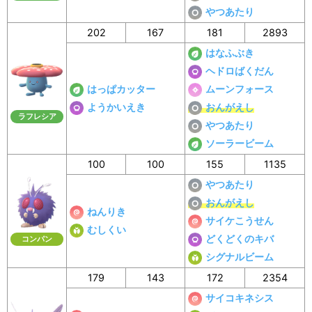
やつあたり
202
167
181
2893
はなふぶき
ヘドロばくだん
はっぱカッター
ムーンフォース
ようかいえき
おんがえし
ラフレシア
やつあたり
ソーラービーム
100
100
155
1135
やつあたり
おんがえし
ねんりき
サイケこうせん
むしくい
どくどくのキバ
コンパン
シグナルビーム
179
143
172
2354
サイコキネシス