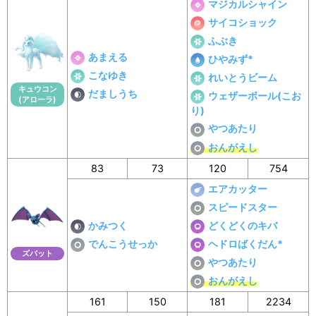
マジカルシャイン
サイコショック
ふぶき
あまえる
ひやみず*
こなゆき
れいとうビーム
キュウコン
だましうち
ウェザーボール(こお
(アローラ)
り)
やつあたり
おんがえし
83
73
120
754
エアカッター
スピードスター
かみつく
どくどくのキバ
でんこうせっか
ヘドロばくだん*
ズバット
やつあたり
おんがえし
161
150
181
2234