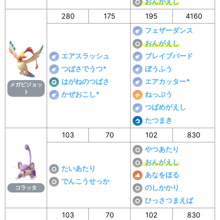
おんがえし
280
175
195
4160
フェザーダンス
おんがえし
エアスラッシュ
ブレイブバード
つばさでうつ*
ぼうふう
はがねのつばさ
エアカッター*
メガピジョッ
ト
かぜおこし*
ねっぷう
つばめがえし
たつまき
103
70
102
830
やつあたり
おんがえし
たいあたり
あなをほる
でんこうせっか
のしかかり
コラッタ
ひっさつまえば
103
70
102
830