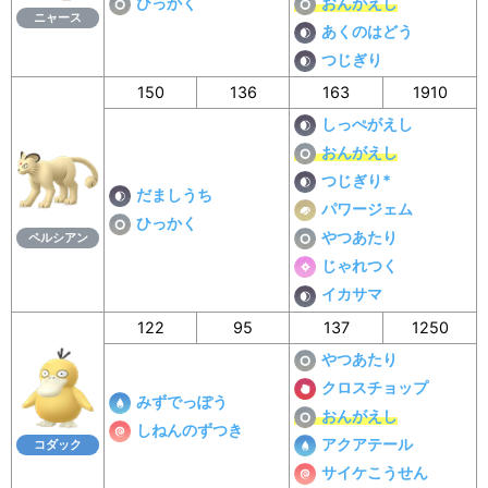
ひっかく
おんがえし
ニャース
あくのはどう
つじぎり
150
136
163
1910
しっぺがえし
おんがえし
つじぎり*
だましうち
パワージェム
ひっかく
やつあたり
ペルシアン
じゃれつく
イカサマ
122
95
137
1250
やつあたり
クロスチョップ
みずでっぽう
おんがえし
しねんのずつき
アクアテール
コダック
サイケこうせん