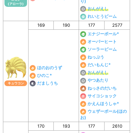
り)
(アローラ)
おんがえし
れいとうビーム
169
190
177
2577
エナジーボール*
オーバーヒート
ソーラービーム
ねっぷう
だいもんじ*
ほのおのうず
おんがえし
ひのこ*
やつあたり
だましうち
キュウコン
ねっさのだいち
サイコショック
かえんほうしゃ*
ウェザーボール(ほの
お)
170
193
177
2610