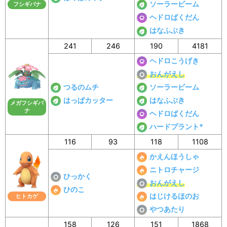
ソーラービーム
フシギバナ
ヘドロばくだん
はなふぶき
241
246
190
4181
ヘドロこうげき
おんがえし
つるのムチ
ソーラービーム
はっぱカッター
はなふぶき
メガフシギバ
ナ
ヘドロばくだん
ハードプラント*
116
93
118
1108
かえんほうしゃ
ニトロチャージ
ひっかく
おんがえし
ひのこ
はじけるほのお
ヒトカゲ
やつあたり
158
126
151
1868