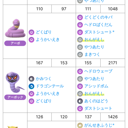
やつあたり
110
97
111
1048
どくどくのキバ
ヘドロばくだん
どくばり
ダストシュート*
ようかいえき
おんがえし
アーボ
やつあたり
まきつく
167
153
155
2171
ヘドロウェーブ
かみつく
やつあたり
ドラゴンテール
アシッドボム
ようかいえき
おんがえし
アーボック
どくばり
あくのはどう
ダストシュート
126
120
137
1426
がんせきふうじ*