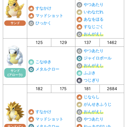
やつあたり
すなかけ
いわなだれ
マッドショット
あなをほる
ひっかく
サンド
すなじごく
おんがえし
125
129
137
1462
やつあたり
ジャイロボール
こなゆき
おんがえし
メタルクロー
サンド
ふぶき
(アローラ)
つじぎり
182
175
181
2684
じならし
がんせきふうじ
すなかけ
おんがえし
マッドショット
やつあたり
メタルクロー
ねっさのだいち
サンドパン