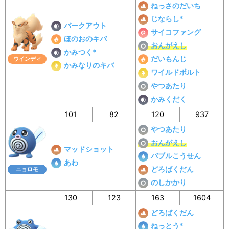
ねっさのだいち
じならし*
バークアウト
サイコファング
ほのおのキバ
おんがえし
かみつく*
だいもんじ
ウインディ
かみなりのキバ
ワイルドボルト
やつあたり
かみくだく
101
82
120
937
やつあたり
おんがえし
マッドショット
バブルこうせん
あわ
どろばくだん
ニョロモ
のしかかり
130
123
163
1604
どろばくだん
ねっとう*