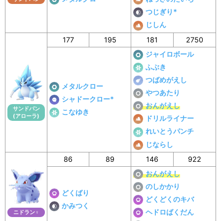
つじぎり*
じしん
177
195
181
2750
ジャイロボール
ふぶき
つばめがえし
メタルクロー
やつあたり
シャドークロー*
おんがえし
サンドパン
こなゆき
(アローラ)
ドリルライナー
れいとうパンチ
じならし
86
89
146
922
おんがえし
のしかかり
どくばり
どくどくのキバ
かみつく
ヘドロばくだん
ニドラン♀