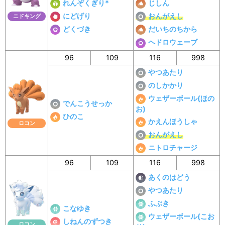
れんぞくぎり*
じしん
にどげり
おんがえし
ニドキング
どくづき
だいちのちから
ヘドロウェーブ
96
109
116
998
やつあたり
のしかかり
ウェザーボール(ほの
でんこうせっか
お)
ひのこ
かえんほうしゃ
ロコン
おんがえし
ニトロチャージ
96
109
116
998
あくのはどう
やつあたり
ふぶき
こなゆき
ウェザーボール(こお
しねんのずつき
ロコン