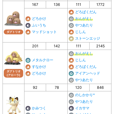
167
136
111
1772
どろばくだん
どろかけ
おんがえし
ふいうち
やつあたり
マッドショット
じしん
ダグトリオ
ストーンエッジ
201
142
111
2145
おんがえし
メタルクロー
じしん
すなかけ
どろばくだん
ダグトリオ
どろかけ
アイアンヘッド
(アローラ)
やつあたり
92
78
120
846
のしかかり*
やつあたり
かみつく
イカサマ