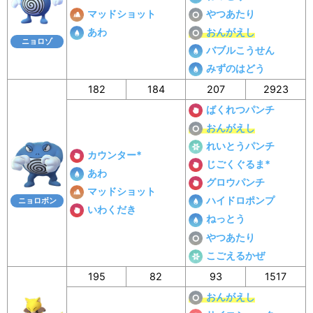
マッドショット
やつあたり
あわ
おんがえし
ニョロゾ
バブルこうせん
みずのはどう
182
184
207
2923
ばくれつパンチ
おんがえし
れいとうパンチ
カウンター*
じごくぐるま*
あわ
グロウパンチ
マッドショット
ハイドロポンプ
ニョロボン
いわくだき
ねっとう
やつあたり
こごえるかぜ
195
82
93
1517
おんがえし