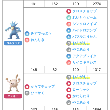
191
162
190
2770
クロスチョップ
れいとうビーム
シンクロノイズ
ハイドロポンプ
みずでっぽう
バブルこうせん
ねんりき
おんがえし
ゴルダック
やつあたり
アクアブレイク
サイコキネシス
148
82
120
1317
おんがえし
クロスチョップ
からてチョップ
ローキック
ひっかく
かわらわり
マンキー
やつあたり
207
138
163
2586