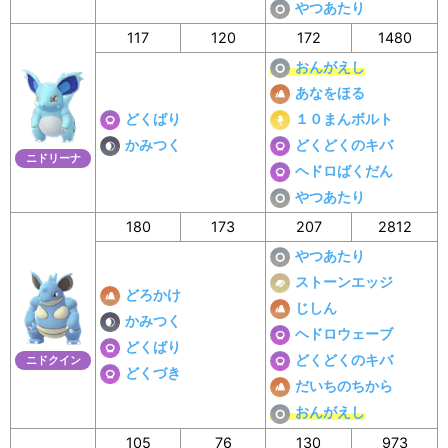
やつあたり
117
120
172
1480
おんがえし
あなをほる
どくばり
１０まんボルト
かみつく
どくどくのキバ
ニドリーナ
ヘドロばくだん
やつあたり
180
173
207
2812
やつあたり
ストーンエッジ
どろかけ
じしん
かみつく
ヘドロウェーブ
どくばり
どくどくのキバ
ニドクイン
どくづき
だいちのちから
おんがえし
105
76
130
973