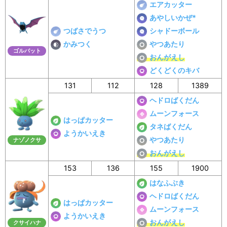
エアカッター
あやしいかぜ*
つばさでうつ
シャドーボール
かみつく
やつあたり
ゴルバット
おんがえし
どくどくのキバ
131
112
128
1389
ヘドロばくだん
ムーンフォース
はっぱカッター
タネばくだん
ようかいえき
やつあたり
ナゾノクサ
おんがえし
153
136
155
1900
はなふぶき
ヘドロばくだん
はっぱカッター
ムーンフォース
ようかいえき
おんがえし
クサイハナ