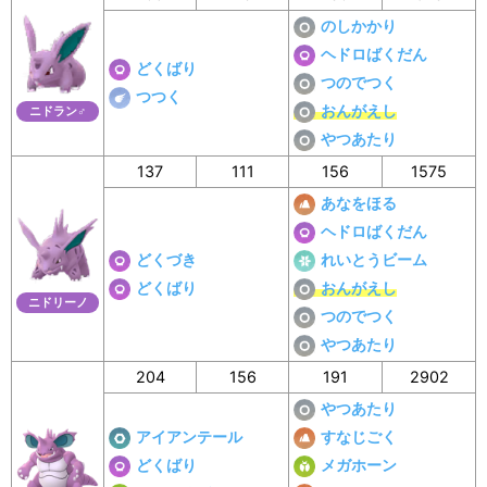
のしかかり
ヘドロばくだん
どくばり
つのでつく
つつく
おんがえし
ニドラン♂
やつあたり
137
111
156
1575
あなをほる
ヘドロばくだん
どくづき
れいとうビーム
どくばり
おんがえし
ニドリーノ
つのでつく
やつあたり
204
156
191
2902
やつあたり
アイアンテール
すなじごく
どくばり
メガホーン