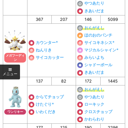
やつあたり
きあいだま
367
207
146
5099
おんがえし
ほのおのパンチ
カウンター*
サイコキネシス*
ねんりき
マジカルシャイン*
メガフーディ
サイコカッター
みらいよち
ン
シャドーボール
きあいだま
137
82
172
1445
おんがえし
からてチョップ
やつあたり
けたぐり*
ローキック
いわくだき
クロスチョップ
ワンリキー
かわらわり
177
125
190
2296