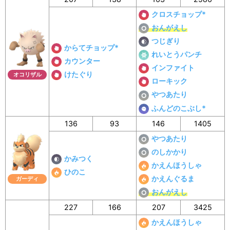
クロスチョップ*
おんがえし
つじぎり
からてチョップ*
れいとうパンチ
カウンター
インファイト
けたぐり
オコリザル
ローキック
やつあたり
ふんどのこぶし*
136
93
146
1405
やつあたり
のしかかり
かみつく
かえんほうしゃ
ひのこ
かえんぐるま
ガーディ
おんがえし
227
166
207
3425
かえんほうしゃ