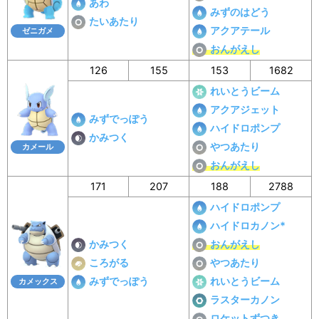
あわ
みずのはどう
たいあたり
アクアテール
ゼニガメ
おんがえし
126
155
153
1682
れいとうビーム
アクアジェット
みずでっぽう
ハイドロポンプ
かみつく
やつあたり
カメール
おんがえし
171
207
188
2788
ハイドロポンプ
ハイドロカノン*
かみつく
おんがえし
ころがる
やつあたり
みずでっぽう
れいとうビーム
カメックス
ラスターカノン
ロケットずつき