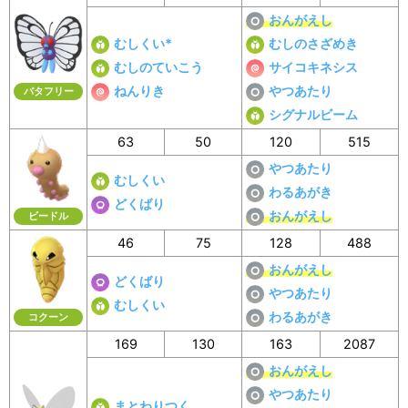
おんがえし
むしくい*
むしのさざめき
むしのていこう
サイコキネシス
ねんりき
やつあたり
バタフリー
シグナルビーム
63
50
120
515
やつあたり
むしくい
わるあがき
どくばり
おんがえし
ビードル
46
75
128
488
おんがえし
どくばり
やつあたり
むしくい
わるあがき
コクーン
169
130
163
2087
おんがえし
やつあたり
まとわりつく