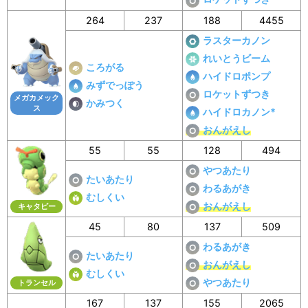
264
237
188
4455
ラスターカノン
れいとうビーム
ころがる
ハイドロポンプ
みずでっぽう
ロケットずつき
メガカメック
かみつく
ス
ハイドロカノン*
おんがえし
55
55
128
494
やつあたり
たいあたり
わるあがき
むしくい
おんがえし
キャタピー
45
80
137
509
わるあがき
たいあたり
おんがえし
むしくい
やつあたり
トランセル
167
137
155
2065