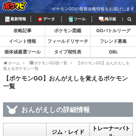
ポケモンGOの最新攻略情報をお届けします
最新情報
データ
ツール
掲示板
攻略記事
ポケモン図鑑
GOバトルリーグ
イベント情報
フィールドリサーチ
フレンド募集
個体値厳選ツール
タイプ相性表
GBL
ホーム
ポケモンGO技一覧
【ポケモンGO】おんがえしを
覚えるポケモン一覧
【ポケモンGO】おんがえしを覚えるポケモン
一覧
おんがえしの詳細情報
トレーナーバト
ジム・レイド
ル