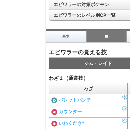
エビワラーの対策ポケモン
エビワラーのレベル別CP一覧
基本
技
エビワラーの覚える技
ジム・レイド
わざ１（通常技）
わざ
バレットパンチ
カウンター
いわくだき*