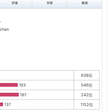
評価
対策
動画
ー
chan
638位
193
546位
197
242位
137
1152位