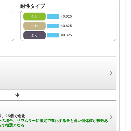
耐性タイプ
むし
×0.625
いわ
×0.625
あく
×0.625
」25個で進化
ーの場合、サワムラーに確定で進化する最も高い個体値が複数あ
ムで抽選となる