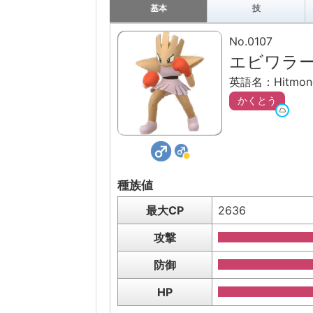
基本
技
No.0107
エビワラ
英語名：Hitmon
かくとう
種族値
最大CP
2636
攻撃
防御
HP