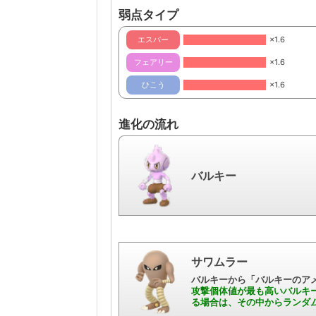
弱点タイプ
エスパー
×1.6
フェアリー
×1.6
ひこう
×1.6
進化の流れ
バルキー
サワムラー
バルキーから「バルキーのアメ
攻撃個体値が最も高いバルキ
る場合は、その中からランダ