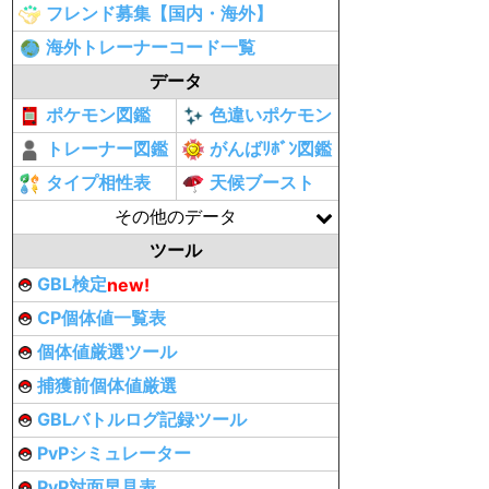
フレンド募集【国内・海外】
海外トレーナーコード一覧
データ
ポケモン図鑑
色違いポケモン
トレーナー図鑑
がんばﾘﾎﾞﾝ図鑑
タイプ相性表
天候ブースト
その他のデータ
ツール
GBL検定
new!
CP個体値一覧表
個体値厳選ツール
捕獲前個体値厳選
GBLバトルログ記録ツール
PvPシミュレーター
PvP対面早見表