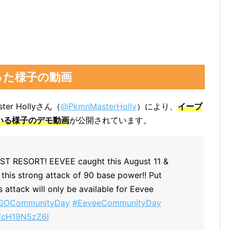
った様子の動画
r Hollyさん（
@PkmnMasterHolly
）により、
イーブ
いる様子のデモ動画
が公開されています。
 RESORT! EEVEE caught this August 11 &
this strong attack of 90 base power!! Put
 attack will only be available for Eevee
GOCommunityDay
#EeveeCommunityDay
m/cH19N5zZ6I