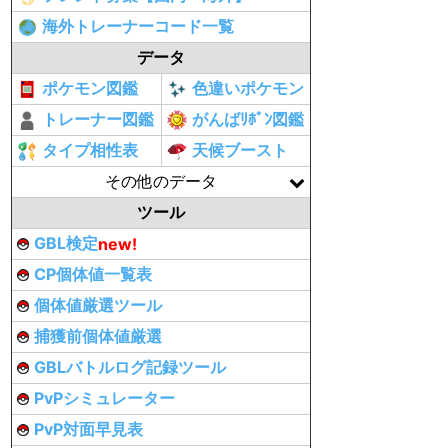
海外トレーナーコード一覧
データ
ポケモン図鑑
色違いポケモン
トレーナー図鑑
がんばﾘﾎﾞﾝ図鑑
タイプ相性表
天候ブースト
その他のデータ
ツール
GBL検定
new!
CP個体値一覧表
個体値厳選ツール
捕獲前個体値厳選
GBLバトルログ記録ツール
PvPシミュレーター
PvP対面早見表