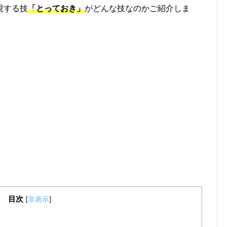
現する技
「とっておき」
がどんな技なのかご紹介しま
目次
[
非表示
]