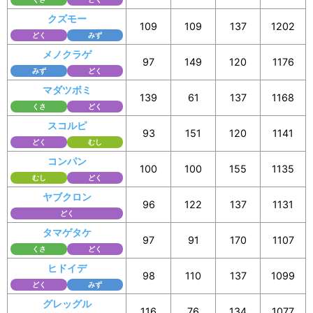
クズモー
109
109
137
1202
どく
みず
メノクラゲ
97
149
120
1176
みず
どく
マダツボミ
139
61
137
1168
くさ
どく
スコルピ
93
151
120
1141
どく
むし
コンパン
100
100
155
1135
むし
どく
ヤブクロン
96
122
137
1131
どく
タマゲタケ
97
91
170
1107
くさ
どく
ヒドイデ
98
110
137
1099
どく
みず
グレッグル
116
76
134
1077