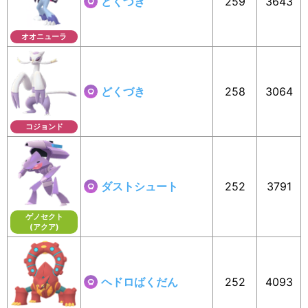
どくづき
259
3643
オオニューラ
どくづき
258
3064
コジョンド
ダストシュート
252
3791
ゲノセクト
(アクア)
ヘドロばくだん
252
4093