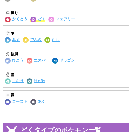
曇り
かくとう
どく
フェアリー
雨
みず
でんき
むし
強風
ひこう
エスパー
ドラゴン
雪
こおり
はがね
霧
ゴースト
あく
どくタイプのポケモン一覧