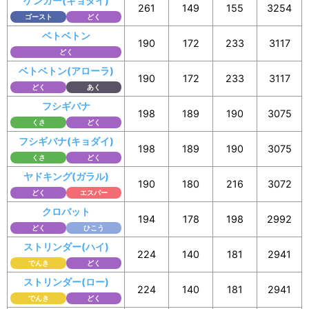
ゲンガー(キョダイ)
261
149
155
3254
ゴースト
どく
ベトベトン
190
172
233
3117
どく
ベトベトン(アローラ)
190
172
233
3117
どく
あく
フシギバナ
198
189
190
3075
くさ
どく
フシギバナ(キョダイ)
198
189
190
3075
くさ
どく
ヤドキング(ガラル)
190
180
216
3072
どく
エスパー
クロバット
194
178
198
2992
どく
ひこう
ストリンダー(ハイ)
224
140
181
2941
でんき
どく
ストリンダー(ロー)
224
140
181
2941
でんき
どく