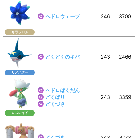
ヘドロウェーブ
246
3700
キラフロル
どくどくのキバ
243
2466
サメハダー
ヘドロばくだん
どくばり
243
3359
どくづき
ロズレイド
どくづき
243
3773