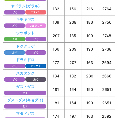
ヤドラン(ガラル)
182
156
216
2764
どく
エスパー
キチキギス
169
208
186
2750
どく
フェアリー
ウツボット
207
135
190
2748
くさ
どく
ドククラゲ
166
209
190
2738
みず
どく
ドラミドロ
177
207
163
2694
どく
ドラゴン
スカタンク
184
132
230
2666
どく
あく
ダストダス
181
164
190
2651
どく
ダストダス(キョダイ)
181
164
190
2651
どく
マタドガス
174
197
163
2592