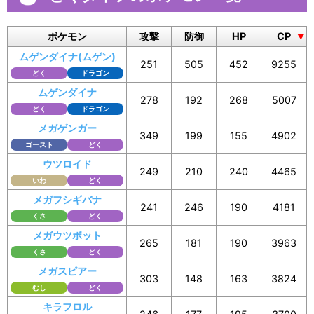
ポケモン
攻撃
防御
HP
CP
ムゲンダイナ(ムゲン)
251
505
452
9255
どく
ドラゴン
ムゲンダイナ
278
192
268
5007
どく
ドラゴン
メガゲンガー
349
199
155
4902
ゴースト
どく
ウツロイド
249
210
240
4465
いわ
どく
メガフシギバナ
241
246
190
4181
くさ
どく
メガウツボット
265
181
190
3963
くさ
どく
メガスピアー
303
148
163
3824
むし
どく
キラフロル