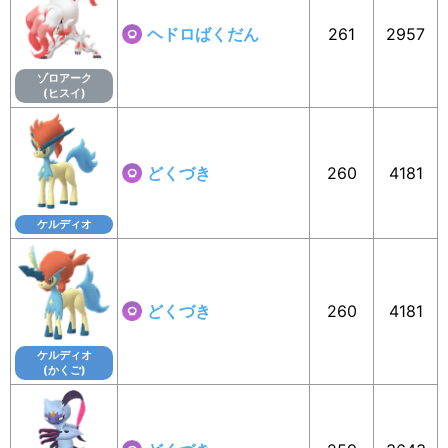
ヘドロばくだん
261
2957
ゾロアーク
(ヒスイ)
どくづき
260
4181
ケルディオ
どくづき
260
4181
ケルディオ
(かくご)