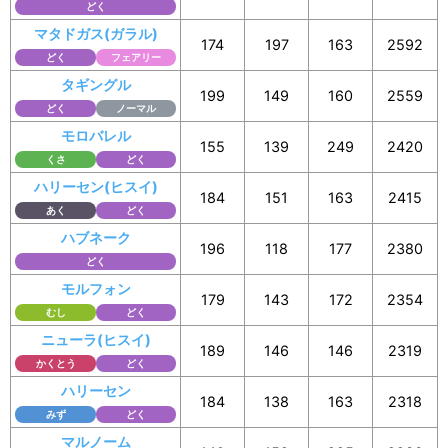
どく
マタドガス(ガラル)
174
197
163
2592
どく
フェアリー
タギングル
199
149
160
2559
どく
ノーマル
モロバレル
155
139
249
2420
くさ
どく
ハリーセン(ヒスイ)
184
151
163
2415
あく
どく
ハブネーク
196
118
177
2380
どく
モルフォン
179
143
172
2354
むし
どく
ニューラ(ヒスイ)
189
146
146
2319
かくとう
どく
ハリーセン
184
138
163
2318
みず
どく
マルノーム