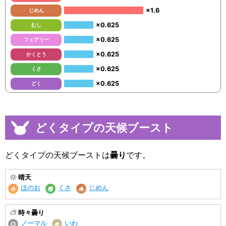
×1.6
じめん
×0.625
むし
×0.625
フェアリー
×0.625
かくとう
×0.625
くさ
×0.625
どく
どくタイプの天候ブースト
どくタイプの天候ブーストは
曇り
です。
晴天
ほのお
くさ
じめん
時々曇り
ノーマル
いわ