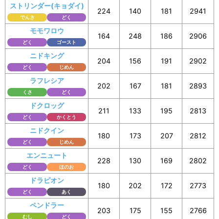
ストリンダー(キョダイ)
224
140
181
2941
でんき
どく
モモワロウ
164
248
186
2906
どく
ゴースト
ニドキング
204
156
191
2902
どく
じめん
ラフレシア
202
167
181
2893
くさ
どく
ドクロッグ
211
133
195
2813
どく
かくとう
ニドクイン
180
173
207
2812
どく
じめん
エンニュート
228
130
169
2802
どく
ほのお
ドラピオン
180
202
172
2773
どく
あく
ペンドラー
203
175
155
2766
むし
どく