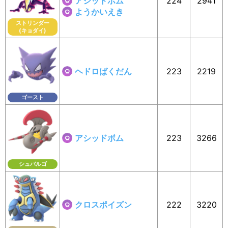
アシッドボム
224
2941
ようかいえき
ストリンダー
(キョダイ)
ヘドロばくだん
223
2219
ゴースト
アシッドボム
223
3266
シュバルゴ
クロスポイズン
222
3220