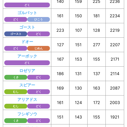
140
159
225
2236
どく
ゴルバット
161
150
181
2234
どく
ひこう
ゴースト
223
107
128
2219
ゴースト
どく
ドオー
127
151
277
2207
どく
じめん
アーボック
167
153
155
2171
どく
ロゼリア
186
131
137
2114
くさ
どく
スピアー
169
130
163
2087
むし
どく
アリアドス
161
124
172
2003
むし
どく
フシギソウ
151
143
155
1921
くさ
どく