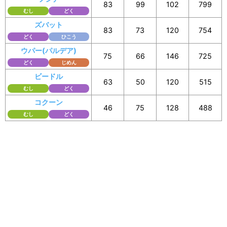
83
99
102
799
むし
どく
ズバット
83
73
120
754
どく
ひこう
ウパー(パルデア)
75
66
146
725
どく
じめん
ビードル
63
50
120
515
むし
どく
コクーン
46
75
128
488
むし
どく