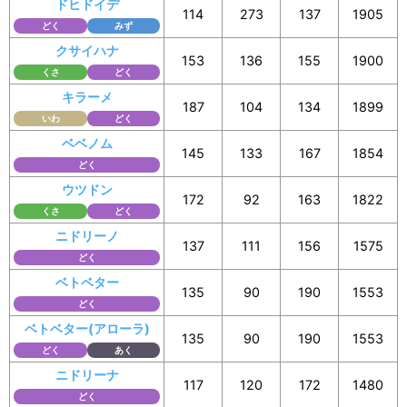
ドヒドイデ
114
273
137
1905
どく
みず
クサイハナ
153
136
155
1900
くさ
どく
キラーメ
187
104
134
1899
いわ
どく
ベベノム
145
133
167
1854
どく
ウツドン
172
92
163
1822
くさ
どく
ニドリーノ
137
111
156
1575
どく
ベトベター
135
90
190
1553
どく
ベトベター(アローラ)
135
90
190
1553
どく
あく
ニドリーナ
117
120
172
1480
どく