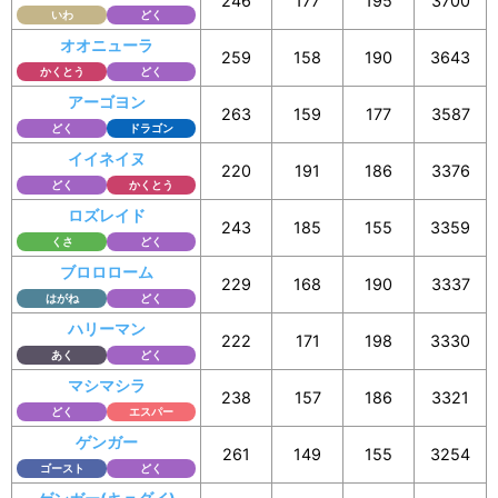
246
177
195
3700
いわ
どく
オオニューラ
259
158
190
3643
かくとう
どく
アーゴヨン
263
159
177
3587
どく
ドラゴン
イイネイヌ
220
191
186
3376
どく
かくとう
ロズレイド
243
185
155
3359
くさ
どく
ブロロローム
229
168
190
3337
はがね
どく
ハリーマン
222
171
198
3330
あく
どく
マシマシラ
238
157
186
3321
どく
エスパー
ゲンガー
261
149
155
3254
ゴースト
どく