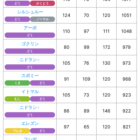
どく
かくとう
シルシュルー
124
70
120
1051
どく
ノーマル
アーボ
110
97
111
1048
どく
ゴクリン
80
99
172
979
どく
ニドラン♂
105
76
130
973
どく
スボミー
91
109
120
968
くさ
どく
イトマル
105
73
120
923
むし
どく
ニドラン♀
86
89
146
922
どく
エレズン
97
65
120
821
でんき
どく
フシデ