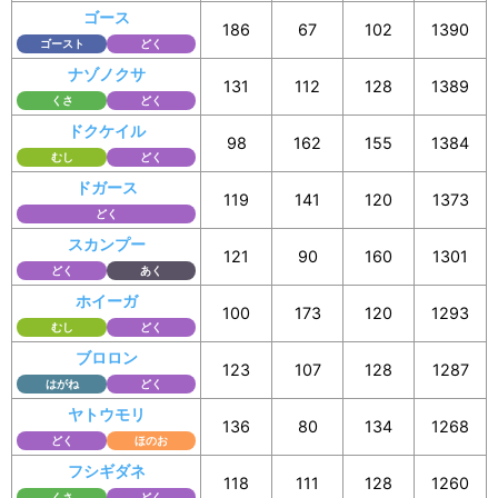
ゴース
186
67
102
1390
ゴースト
どく
ナゾノクサ
131
112
128
1389
くさ
どく
ドクケイル
98
162
155
1384
むし
どく
ドガース
119
141
120
1373
どく
スカンプー
121
90
160
1301
どく
あく
ホイーガ
100
173
120
1293
むし
どく
ブロロン
123
107
128
1287
はがね
どく
ヤトウモリ
136
80
134
1268
どく
ほのお
フシギダネ
118
111
128
1260
くさ
どく