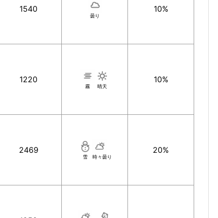
1540
10%
曇り
1220
10%
霧
晴天
2469
20%
雪
時々曇り