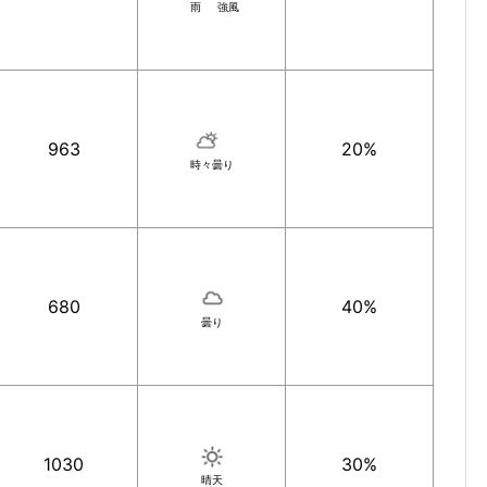
雨
強風
963
20%
時々曇り
680
40%
曇り
1030
30%
晴天