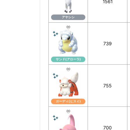
1561
アヤシシ
739
サンド(アローラ)
755
ガーディ(ヒスイ)
700