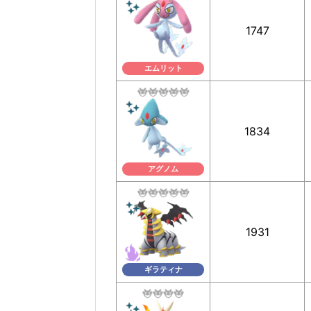
1747
エムリット
1834
アグノム
1931
ギラティナ