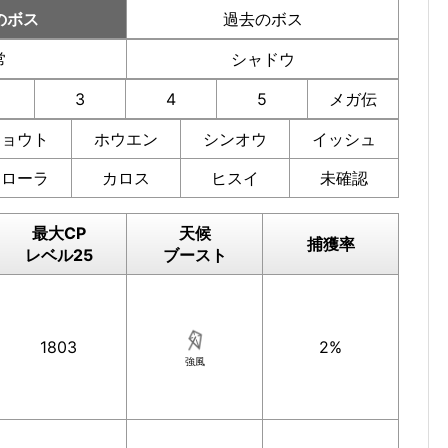
のボス
過去のボス
常
シャドウ
3
4
5
メガ伝
ジョウト
ホウエン
シンオウ
イッシュ
アローラ
カロス
ヒスイ
未確認
最大CP
天候
捕獲率
レベル25
ブースト
1803
2%
強風