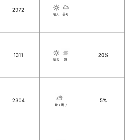
2972
-
晴天
曇り
1311
20%
晴天
霧
2304
5%
時々曇り