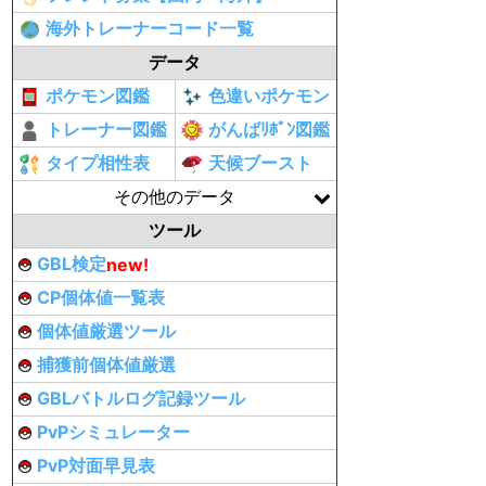
海外トレーナーコード一覧
データ
ポケモン図鑑
色違いポケモン
トレーナー図鑑
がんばﾘﾎﾞﾝ図鑑
タイプ相性表
天候ブースト
その他のデータ
ツール
GBL検定
new!
CP個体値一覧表
個体値厳選ツール
捕獲前個体値厳選
GBLバトルログ記録ツール
PvPシミュレーター
PvP対面早見表