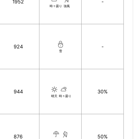
1952
-
時々曇り
強風
924
-
雪
944
30%
晴天
時々曇り
876
50%