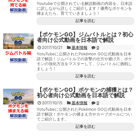
Youtubeで公開されている解説動画の内容を、日本語
に訳しながら詳しくご紹介します！優秀なポケモンを
捕まえたら、育てていきましょう！
記事を読む
【ポケモンGO】ジムバトルとは？初心
者向け公式動画を日本語で解説
2017/10/21
基本情報
0
YotuTubeに公開されたPokémon GO公式動画を日本
語で解説！ジムバトルでの攻撃の仕方や避け方、ポケ
モンの強化方法をマスターして、ジムバトルに挑戦し
ましょう！
記事を読む
【ポケモンGO】ポケモンの捕獲とは？
初心者向け公式動画を日本語で解説
2017/10/15
基本情報
0
YotuTubeに公開されたPokémon GO公式動画を日本
語で解説！ポケモンの捕まえ方やカーブボールについ
てご紹介します。
記事を読む