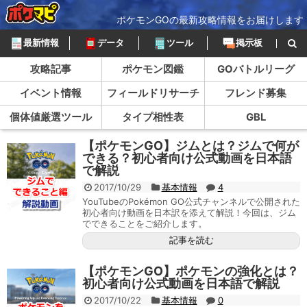
ポケモンGOの最新攻略情報をお届けします
最新情報
データ
ツール
掲示板
攻略記事
ポケモン図鑑
GOバトルリーグ
イベント情報
フィールドリサーチ
フレンド募集
個体値厳選ツール
タイプ相性表
GBL
【ポケモンGO】ジムとは？ジムで何が
できる？初心者向け公式動画を日本語
で解説
2017/10/29
基本情報
4
YouTubeのPokémon GO公式チャンネルで公開された
初心者向け動画を日本訳を添えて解説！今回は、ジム
でできることをご紹介します。
記事を読む
【ポケモンGO】ポケモンの強化とは？
初心者向け公式動画を日本語で解説
2017/10/22
基本情報
0