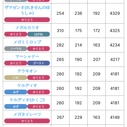
ザマゼンタ(れきせんのゆ
うしゃ)
254
236
192
4329
かくとう
メガルカリオ
310
175
172
4325
かくとう
はがね
メガミミロップ
282
214
163
4234
ノーマル
かくとう
マーシャドー
265
190
207
4217
かくとう
ゴースト
テラキオン
260
192
209
4181
いわ
かくとう
ケルディオ
260
192
209
4181
みず
かくとう
ケルディオ(かくご)
260
192
209
4181
みず
かくとう
メガタイレーツ
267
229
163
4149
かくとう