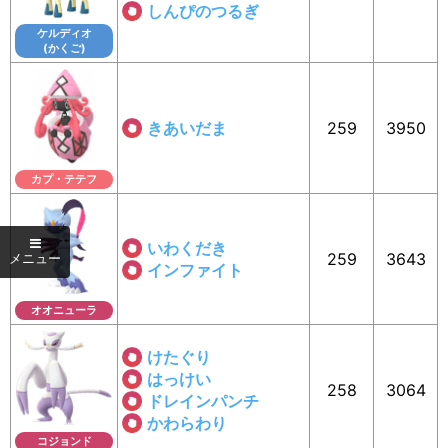
しんぴのつるぎ
ケルディオ
(かくご)
きあいだま
259
3950
カプ・テテフ
いわくだき
259
3643
インファイト
オオニューラ
けたぐり
はっけい
258
3064
ドレインパンチ
かわらわり
コジョンド