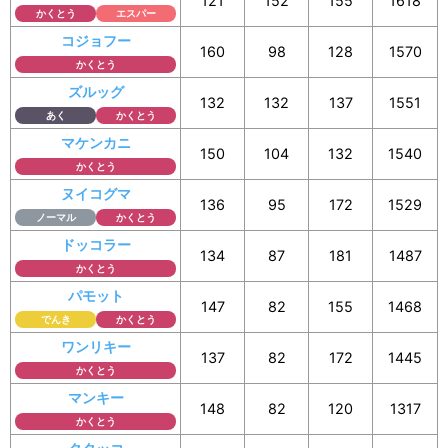
121
152
155
1618
かくとう
エスパー
コジョフー
160
98
128
1570
かくとう
ズルッグ
132
132
137
1551
あく
かくとう
マケンカニ
150
104
132
1540
かくとう
ヌイコグマ
136
95
172
1529
ノーマル
かくとう
ドッコラー
134
87
181
1487
かくとう
パモット
147
82
155
1468
でんき
かくとう
ワンリキー
137
82
172
1445
かくとう
マンキー
148
82
120
1317
かくとう