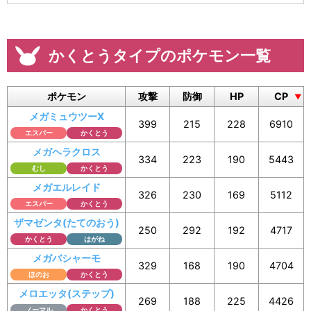
かくとうタイプのポケモン一覧
ポケモン
攻撃
防御
HP
CP
メガミュウツーX
399
215
228
6910
エスパー
かくとう
メガヘラクロス
334
223
190
5443
むし
かくとう
メガエルレイド
326
230
169
5112
エスパー
かくとう
ザマゼンタ(たてのおう)
250
292
192
4717
かくとう
はがね
メガバシャーモ
329
168
190
4704
ほのお
かくとう
メロエッタ(ステップ)
269
188
225
4426
ノーマル
かくとう