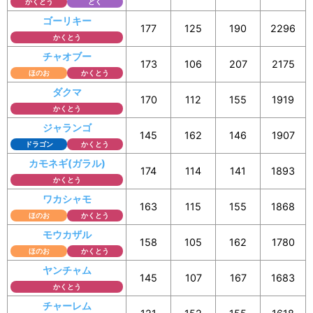
かくとう
どく
ゴーリキー
177
125
190
2296
かくとう
チャオブー
173
106
207
2175
ほのお
かくとう
ダクマ
170
112
155
1919
かくとう
ジャランゴ
145
162
146
1907
ドラゴン
かくとう
カモネギ(ガラル)
174
114
141
1893
かくとう
ワカシャモ
163
115
155
1868
ほのお
かくとう
モウカザル
158
105
162
1780
ほのお
かくとう
ヤンチャム
145
107
167
1683
かくとう
チャーレム