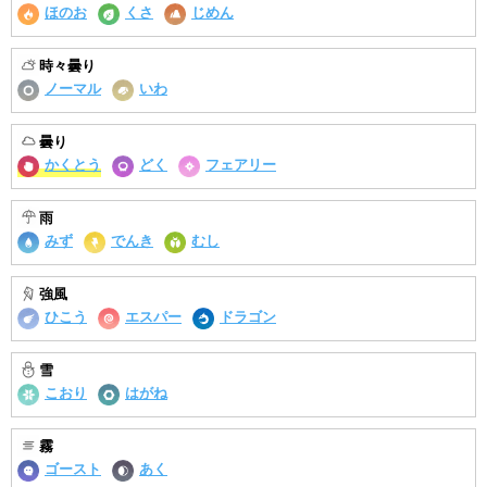
ほのお
くさ
じめん
時々曇り
ノーマル
いわ
曇り
かくとう
どく
フェアリー
雨
みず
でんき
むし
強風
ひこう
エスパー
ドラゴン
雪
こおり
はがね
霧
ゴースト
あく