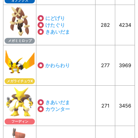
オノノクス
にどげり
けたぐり
282
4234
きあいだま
メガミミロップ
かわらわり
277
3969
メガライチュウX
きあいだま
271
3456
カウンター
フーディン