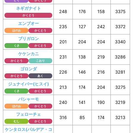
どく
かくとう
ネギガナイト
248
176
158
3375
かくとう
エンブオー
235
127
242
3372
ほのお
かくとう
ブリガロン
201
204
204
3340
くさ
かくとう
ケケンカニ
231
138
219
3286
かくとう
こおり
ゴロンダ
226
146
216
3281
かくとう
あく
ジュナイパー(ヒスイ)
213
174
204
3275
くさ
かくとう
バシャーモ
240
141
190
3219
ほのお
かくとう
フェローチェ
316
85
174
3213
むし
かくとう
ケンタロス(パルデア・コ