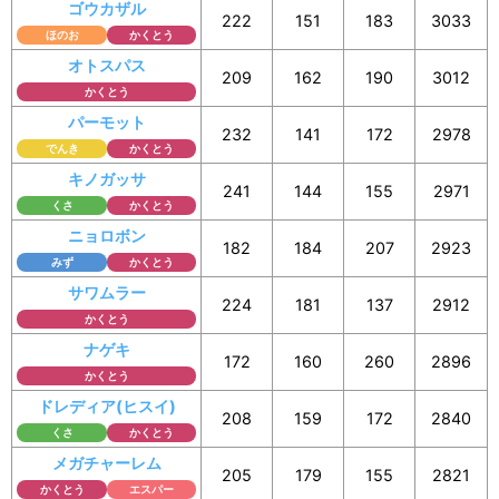
ゴウカザル
222
151
183
3033
ほのお
かくとう
オトスパス
209
162
190
3012
かくとう
パーモット
232
141
172
2978
でんき
かくとう
キノガッサ
241
144
155
2971
くさ
かくとう
ニョロボン
182
184
207
2923
みず
かくとう
サワムラー
224
181
137
2912
かくとう
ナゲキ
172
160
260
2896
かくとう
ドレディア(ヒスイ)
208
159
172
2840
くさ
かくとう
メガチャーレム
205
179
155
2821
かくとう
エスパー