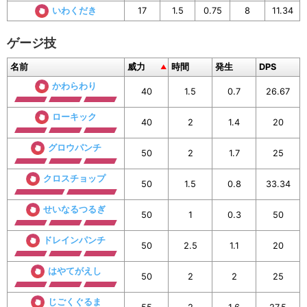
いわくだき
17
1.5
0.75
8
11.34
ゲージ技
名前
威力
時間
発生
DPS
かわらわり
40
1.5
0.7
26.67
ローキック
40
2
1.4
20
グロウパンチ
50
2
1.7
25
クロスチョップ
50
1.5
0.8
33.34
せいなるつるぎ
50
1
0.3
50
ドレインパンチ
50
2.5
1.1
20
はやてがえし
50
2
2
25
じごくぐるま