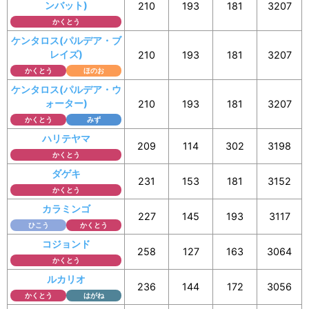
ンバット)
210
193
181
3207
かくとう
ケンタロス(パルデア・ブ
レイズ)
210
193
181
3207
かくとう
ほのお
ケンタロス(パルデア・ウ
ォーター)
210
193
181
3207
かくとう
みず
ハリテヤマ
209
114
302
3198
かくとう
ダゲキ
231
153
181
3152
かくとう
カラミンゴ
227
145
193
3117
ひこう
かくとう
コジョンド
258
127
163
3064
かくとう
ルカリオ
236
144
172
3056
かくとう
はがね