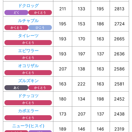
ドクロッグ
211
133
195
2813
どく
かくとう
ルチャブル
195
153
186
2724
かくとう
ひこう
タイレーツ
193
170
163
2665
かくとう
エビワラー
193
197
137
2636
かくとう
オコリザル
207
138
163
2586
かくとう
ズルズキン
163
222
163
2581
あく
かくとう
ドテッコツ
180
134
198
2452
かくとう
カポエラー
173
207
137
2438
かくとう
ニューラ(ヒスイ)
189
146
146
2319