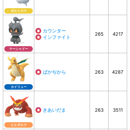
ボルトロス
カウンター
265
4217
インファイト
マーシャドー
ばかぢから
263
4287
カイリュー
きあいだま
263
3511
ヒヒダルマ