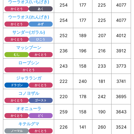
ウーラオス(いちげき)
254
177
225
4077
かくとう
あく
ウーラオス(れんげき)
254
177
225
4077
かくとう
みず
サンダー(ガラル)
252
189
207
4012
かくとう
ひこう
マッシブーン
236
196
216
3912
むし
かくとう
ローブシン
243
158
233
3773
かくとう
ジャラランガ
222
240
181
3741
ドラゴン
かくとう
コノヨザル
220
178
242
3695
かくとう
ゴースト
オオニューラ
259
158
190
3643
かくとう
どく
キテルグマ
226
141
260
3524
ノーマル
かくとう