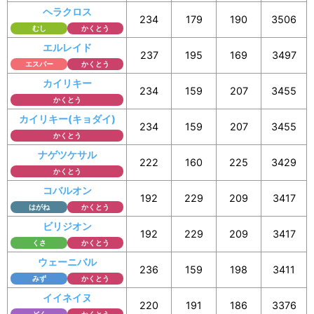
ヘラクロス
234
179
190
3506
むし
かくとう
エルレイド
237
195
169
3497
エスパー
かくとう
カイリキー
234
159
207
3455
かくとう
カイリキー(キョダイ)
234
159
207
3455
かくとう
ナゲツケサル
222
160
225
3429
かくとう
コバルオン
192
229
209
3417
はがね
かくとう
ビリジオン
192
229
209
3417
くさ
かくとう
ウェーニバル
236
159
198
3411
みず
かくとう
イイネイヌ
220
191
186
3376