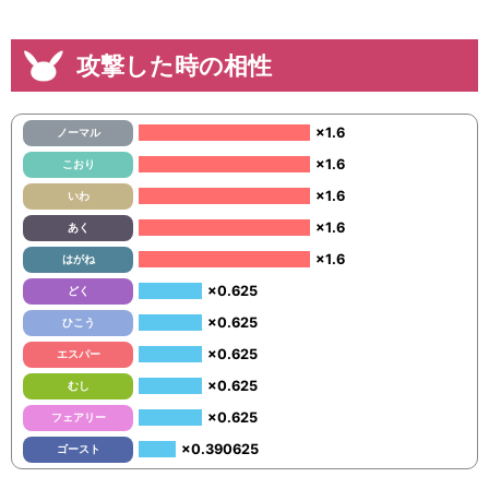
攻撃した時の相性
×1.6
ノーマル
×1.6
こおり
×1.6
いわ
×1.6
あく
×1.6
はがね
×0.625
どく
×0.625
ひこう
×0.625
エスパー
×0.625
むし
×0.625
フェアリー
×0.390625
ゴースト