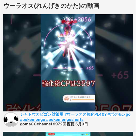
ウーラオス(れんげきのかた)の動画
シャドウカビゴン対策用⁉️ウーラオス強化PL40? #ポケモンgo
#pokemongo #pokemongoshorts
gomaGGchannel 9972回視聴 5月3日