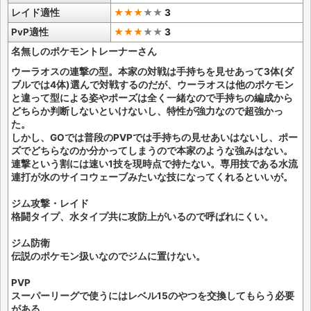
レイド適性
★★★
★
★
3
PvP適性
★★★
★
★
3
名無しのポケモントレーナーさん
ウーラオスの連撃の型。本家の対戦は手持ちを見せあって3体(ダ
ブルでは4体)選んで対戦するのだが、ウーラオスは他のポケモン
と違って型による姿やポーズは全く一緒なので手持ちの編成から
どちらか判断しないといけないし、特性が強力なので超強かっ
た。
しかし、GOでは普段のPVPでは手持ちの見せあいはないし、ポー
ズでどちらなのか分かってしまうので本家のような強みはない。
連撃という割には速い1技を現時点で持たない。専用技である水流
連打が水のサイコウェーブみたいな技になってくれるといいが。
ジム攻撃・レイド
格闘タイプ、水タイプ共に攻防上がいるので呼ばれにくい。
ジム防衛
伝説のポケモン扱いなのでジムに置けない。
PVP
スーパーリーグで使うにはレベル15のやつを交換してもらう必要
がある。