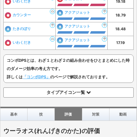
いわくだき
19.18
アクアジェット
カウンター
18.79
アクアジェット
たきのぼり
18.48
アクアジェット
いわくだき
17.19
コンボDPSとは、わざ１とわざ２の組み合わせをひとまとめにした時
のダメージ効率の考え方です。
詳しくは
「コンボDPS」
のページで解説されております。
タイプアイコン一覧
基本
技
評価
対策
動画
ウーラオス(れんげきのかた)の評価