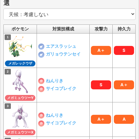
選
ポケモン
対策技構成
攻撃力
持久力
エアスラッシュ
A＋
S
ガリョウテンセイ
メガレックウザ
ねんりき
S
A＋
サイコブレイク
メガミュウツーY
ねんりき
A＋
A
サイコブレイク
メガミュウツーX