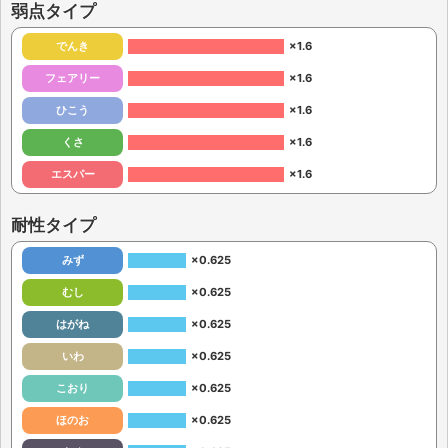
弱点タイプ
でんき
×1.6
フェアリー
×1.6
ひこう
×1.6
くさ
×1.6
エスパー
×1.6
耐性タイプ
みず
×0.625
むし
×0.625
はがね
×0.625
いわ
×0.625
こおり
×0.625
ほのお
×0.625