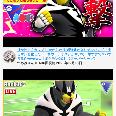
【かけじくカップ】”かわらわり”超強化が入りチンパンゴリ押
しマンと化した『一撃ウーラオス』がマジで一撃すぎてヤバす
ぎる件wwwww【ポケモンGO】【スーパーリーグ】
つめみりん 10436回視聴 2025年12月10日