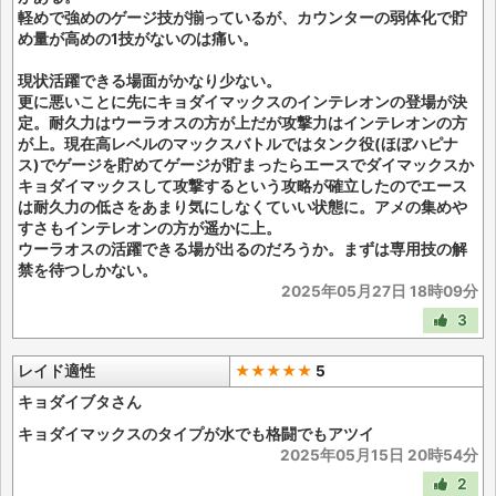
軽めで強めのゲージ技が揃っているが、カウンターの弱体化で貯
め量が高めの1技がないのは痛い。
現状活躍できる場面がかなり少ない。
更に悪いことに先にキョダイマックスのインテレオンの登場が決
定。耐久力はウーラオスの方が上だが攻撃力はインテレオンの方
が上。現在高レベルのマックスバトルではタンク役(ほぼハピナ
ス)でゲージを貯めてゲージが貯まったらエースでダイマックスか
キョダイマックスして攻撃するという攻略が確立したのでエース
は耐久力の低さをあまり気にしなくていい状態に。アメの集めや
すさもインテレオンの方が遥かに上。
ウーラオスの活躍できる場が出るのだろうか。まずは専用技の解
禁を待つしかない。
2025年05月27日 18時09分
3
レイド適性
★★★★★
5
キョダイブタさん
キョダイマックスのタイプが水でも格闘でもアツイ
2025年05月15日 20時54分
2