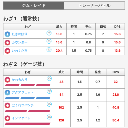
ジム・レイド
トレーナーバトル
わざ１（通常技）
わざ
威力
時間
発生
EPS
DPS
たきのぼり
15.6
1
0.75
7
15.6
カウンター
15.6
1
0.8
9
15.6
いわくだき
20.4
1.5
0.75
8
13.6
わざ２（ゲージ技）
わざ
威力
時間
発生
DPS
かわらわり
48
1.5
0.7
32
アクアジェット
54
2.5
1.6
21.6
ばくれつパンチ
102
2.5
1
40.8
インファイト
126
2.5
1.2
50.4