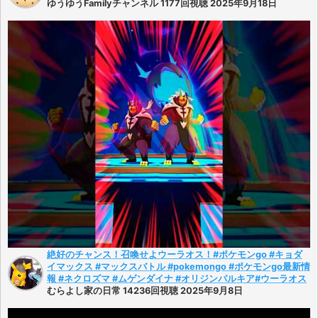
ゆうゆうFamilyチャンネル 1177回視聴 2025年9月18日
絶好のチャンス！召喚せよウーラオス！#ポケモンgo #キョダ
イマックス #マックスバトル #pokemongo #ポケモンgo最新情
報 #ネクロズマ #ムゲンダイナ #オリジンパルキア#ウーラオス
むらよし家の日常 14236回視聴 2025年9月8日