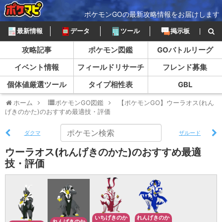
ポケモンGOの最新攻略情報をお届けします
最新情報
データ
ツール
掲示板
攻略記事
ポケモン図鑑
GOバトルリーグ
イベント情報
フィールドリサーチ
フレンド募集
個体値厳選ツール
タイプ相性表
GBL
ホーム
ポケモンGO図鑑
【ポケモンGO】ウーラオス(れん
げきのかた)のおすすめ最適技・評価
ダクマ
ザルード
ウーラオス(れんげきのかた)のおすすめ最適
技・評価
いちげきのか
れんげきのか
れんげきのか