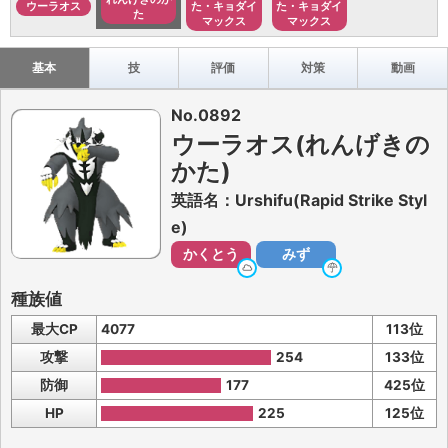
ウーラオス
た・キョダイ
た・キョダイ
た
マックス
マックス
基本
技
評価
対策
動画
No.0892
ウーラオス(れんげきの
かた)
英語名：Urshifu(Rapid Strike Styl
e)
かくとう
みず
種族値
最大CP
4077
113位
攻撃
254
133位
防御
177
425位
HP
225
125位