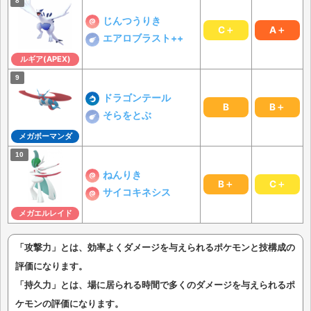
じんつうりき
C＋
A＋
エアロブラスト++
ルギア(APEX)
ドラゴンテール
B
B＋
そらをとぶ
メガボーマンダ
ねんりき
B＋
C＋
サイコキネシス
メガエルレイド
「攻撃力」とは、効率よくダメージを与えられるポケモンと技構成の
評価になります。
「持久力」とは、場に居られる時間で多くのダメージを与えられるポ
ケモンの評価になります。