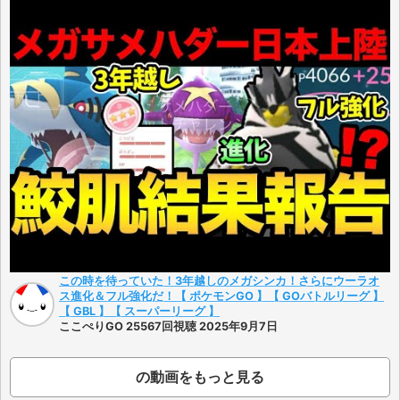
この時を待っていた！3年越しのメガシンカ！さらにウーラオ
ス進化＆フル強化だ！【 ポケモンGO 】【 GOバトルリーグ 】
【 GBL 】【 スーパーリーグ 】
ここぺりGO 25567回視聴 2025年9月7日
の動画をもっと見る