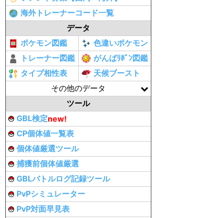
海外トレーナーコード一覧
データ
ポケモン図鑑
色違いポケモン
トレーナー図鑑
がんばﾘﾎﾞﾝ図鑑
タイプ相性表
天候ブースト
その他のデータ
ツール
GBL検定
new!
CP個体値一覧表
個体値厳選ツール
捕獲前個体値厳選
GBLバトルログ記録ツール
PvPシミュレーター
PvP対面早見表