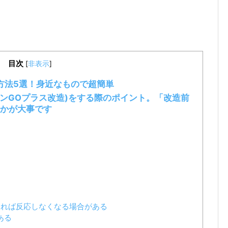
目次
[
非表示
]
方法5選！身近なもので超簡単
モンGOプラス改造)をする際のポイント。「改造前
かが大事です
ければ反応しなくなる場合がある
ある