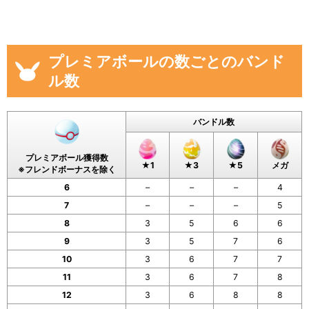
プレミアボールの数ごとのバンド
ル数
バンドル数
プレミアボール獲得数
★1
★3
★5
メガ
※フレンドボーナスを除く
6
–
–
–
4
7
–
–
–
5
8
3
5
6
6
9
3
5
7
6
10
3
6
7
7
11
3
6
7
8
12
3
6
8
8