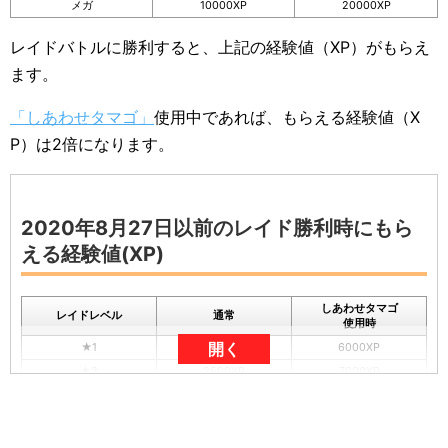
メガ
10000XP
20000XP
レイドバトルに勝利すると、上記の経験値（XP）がもらえ
ます。
「しあわせタマゴ」
使用中であれば、もらえる経験値（X
P）は2倍になります。
2020年8月27日以前のレイド勝利時にもら
える経験値(XP)
しあわせタマゴ
レイドレベル
通常
使用時
開く
★1
3000XP
6000XP
★2
3500XP
7000XP
★3
4000XP
8000XP
★4
5000XP
10000XP
★5
10000XP
20000XP