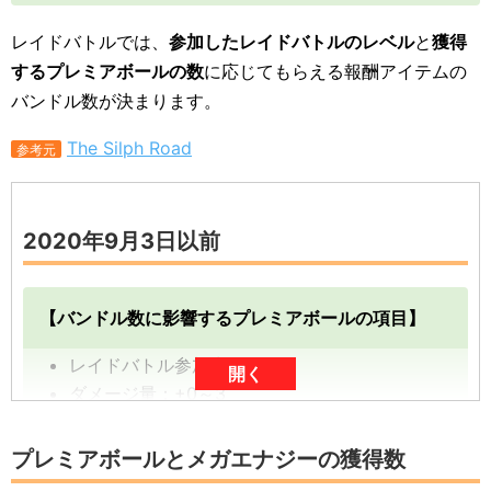
レイドバトルでは、
参加したレイドバトルのレベル
と
獲得
するプレミアボールの数
に応じてもらえる報酬アイテムの
バンドル数が決まります。
The Silph Road
参考元
2020年9月3日以前
【バンドル数に影響するプレミアボールの項目】
レイドバトル参加賞：+6
開く
ダメージ量：+0～3
ジムの所属：+0、+2
プレミアボールとメガエナジーの獲得数
合計：
6～11個