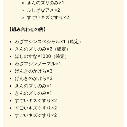
きんのズリのみ×1
14
2
4
6
8
8
ふしぎなアメ×2
すごいキズぐすり×2
UNDERSTANDING RAID REWARDS: THE SECR
参考元
ET MULTIPLIERS BEHIND THE SCENES – THE SILPH
【組み合わせの例】
ROAD
わざマシンスペシャル×1（確定）
きんのズリのみ×2（確定）
ほしのすな×1000（確定）
わざマシンノーマル×1
げんきのかけら×3
げんきのかけら×3
きんのズリのみ×1
きんのズリのみ×1
すごいキズぐすり×2
すごいキズぐすり×2
すごいキズぐすり×2