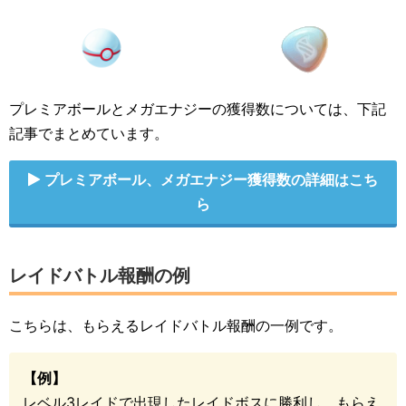
※「フレンドボーナス」、「スピード」はバンドル
に影響しない
バンドル数
プレミアボールとメガエナジーの獲得数については、下記
記事でまとめています。
プレミアボール獲得数
※フレンドボーナス、
★1
★3
★5
メガ
プレミアボール、メガエナジー獲得数の詳細はこち
スピードを除く
ら
6
2
3
4
4
7
3
4
5
5
8
3
5
6
6
レイドバトル報酬の例
9
4
6
7
7
10
4
7
8
8
11
4
7
8
8
こちらは、もらえるレイドバトル報酬の一例です。
参考元
【例】
[Research] New Raid Reward Mechanics (All informat
レベル3レイドで出現したレイドボスに勝利し、もらえ