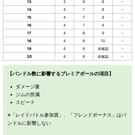
13
3
6
8
–
14
4
7
8
–
15
4
7
9
–
16
4
7
9
–
17
4
8
9
–
18
4
8
10
–
19
4
8
未確認
–
20
4
8
未確認
–
【バンドル数に影響するプレミアボールの項目】
ダメージ量
ジムの所属
スピード
※「レイドバトル参加賞」、「フレンドボーナス」はバ
ンドルに影響しない