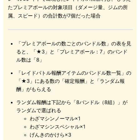
ion)
たプレミアボールの対象項目（ダメージ量、ジムの所
PSA: Item rewards from shortmanning raids are NOT
属、スピード）の合計数が7個だった場合
nerfed, despite possibly fewer balls
2020年8月27日以前
「プレミアボールの数ごとのバンドル数」の表を見
ると、「★3」と「プレミアボール：7」のバンド
ル数は「8」
バンドル数
★1
★2
★3
★4
★5
「レイドバトル報酬アイテムのバンドル数一覧」の
プレミアボール獲得数
「★3」にある数の「確定報酬」と「ランダム報
6
1
2
3
4
4
酬」がもらえる
7
2
3
4
5
5
8
2
3
4
5
5
ランダム報酬は下記から「8バンドル（8組）」が
9
2
3
5
6
6
ランダムで選ばれる
10
2
3
5
6
6
わざマシンノーマル×1
11
2
4
5
7
7
わざマシンスペシャル×1
12
2
4
6
7
7
げんきのかけら×3
13
2
4
6
8
8