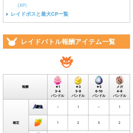
(XP)
レイドボスと最大CP一覧
レイドバトル報酬アイテム一覧
報酬
★1
★3
★5
メガ
3-4
5-8
6-10
4-8
バンドル
バンドル
バンドル
バンドル
–
1
–
1
確定
1
2
3
2