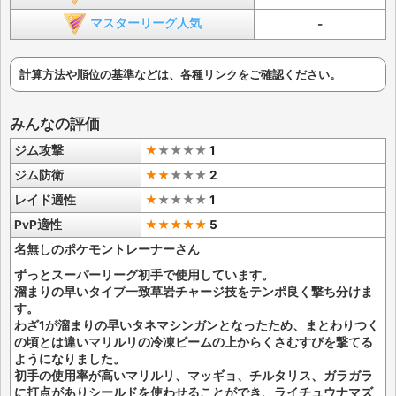
マスターリーグ人気
-
計算方法や順位の基準などは、各種リンクをご確認ください。
みんなの評価
ジム攻撃
★
★
★
★
★
1
ジム防衛
★★
★
★
★
2
レイド適性
★
★
★
★
★
1
PvP適性
★★★★★
5
名無しのポケモントレーナーさん
ずっとスーパーリーグ初手で使用しています。
溜まりの早いタイプ一致草岩チャージ技をテンポ良く撃ち分けま
す。
わざ1が溜まりの早いタネマシンガンとなったため、まとわりつく
の頃とは違いマリルリの冷凍ビームの上からくさむすびを撃てる
ようになりました。
初手の使用率が高いマリルリ、マッギョ、チルタリス、ガラガラ
に打点がありシールドを使わせることができ、ライチュウナマズ