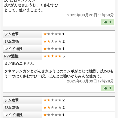
技1たねマシンガン
技2がんせきふうじ、くさむすび
として、使いましょう。
2025年03月26日 11時59分
1
ジム攻撃
★
★
★
★
★
1
ジム防衛
★★
★
★
★
2
レイド適性
★
★
★
★
★
1
PvP適性
★★★★★
5
えだまめニキさん
タネマシンガンとがんせきふうじのコンボがまじで強烈。技2のも
う一つはくさむすび一択。ほんとに強いからみんな使おう。
2025年03月09日 17時28分
1
ジム攻撃
★★
★
★
★
2
ジム防衛
★★
★
★
★
2
レイド適性
★
★
★
★
★
1