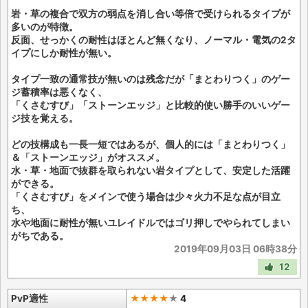
岩・草の複合で双方の弱点を消し合い等倍で受けられるタイプが
多いのが特徴。
反面、せっかくの耐性はほとんど無くなり、ノーマル・電気の2タ
イプにしか耐性が無い。
タイプ一致の通常技が無いのは残念だが「まとわりつく」のゲー
ジ蓄積率は悪くなく、
「くさむすび」「ストーンエッジ」と比較的使い勝手のいいゲー
ジ技を覚える。
どの技構成も一長一短ではあるが、個人的には「まとわりつく」
＆「ストーンエッジ」がオススメ。
水・草・地面で抜群を取られない岩タイプとして、安定した活躍
ができる。
「くさむすび」をメインで使う場合は少々火力不足な点が目立
ち、
水や地面に耐性が無いユレイドルではゴリ押しでやられてしまい
がちである。
2019年09月03日 06時38分
12
PvP適性
★★★★
★
4