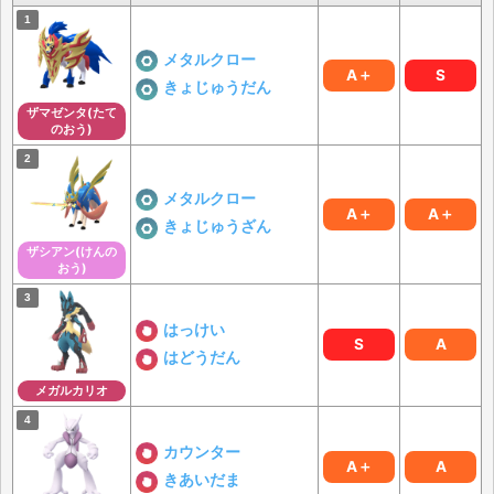
メタルクロー
A＋
S
きょじゅうだん
ザマゼンタ(たて
のおう)
メタルクロー
A＋
A＋
きょじゅうざん
ザシアン(けんの
おう)
はっけい
S
A
はどうだん
メガルカリオ
カウンター
A＋
A
きあいだま