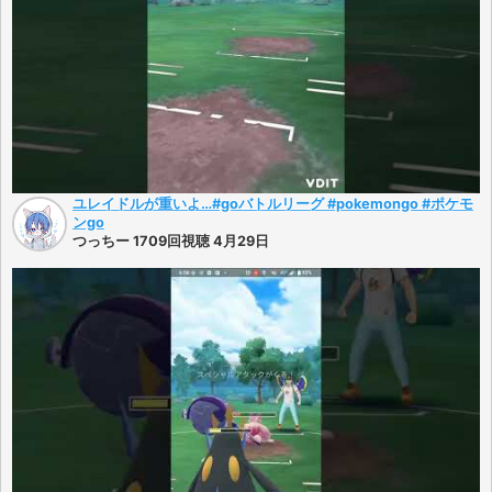
ユレイドルが重いよ…#goバトルリーグ #pokemongo #ポケモ
ンgo
つっちー 1709回視聴 4月29日