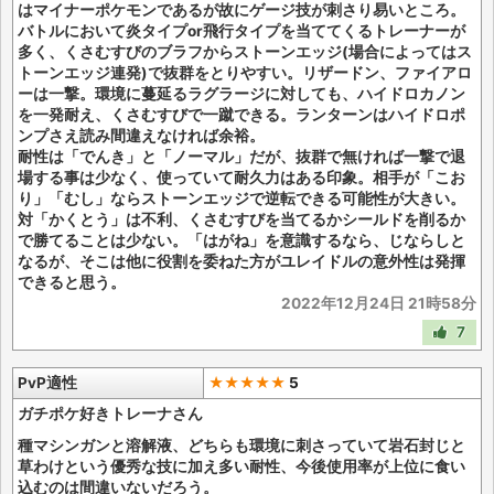
はマイナーポケモンであるが故にゲージ技が刺さり易いところ。
バトルにおいて炎タイプor飛行タイプを当ててくるトレーナーが
多く、くさむすびのブラフからストーンエッジ(場合によってはス
トーンエッジ連発)で抜群をとりやすい。リザードン、ファイアロ
ーは一撃。環境に蔓延るラグラージに対しても、ハイドロカノン
を一発耐え、くさむすびで一蹴できる。ランターンはハイドロポ
ンプさえ読み間違えなければ余裕。
耐性は「でんき」と「ノーマル」だが、抜群で無ければ一撃で退
場する事は少なく、使っていて耐久力はある印象。相手が「こお
り」「むし」ならストーンエッジで逆転できる可能性が大きい。
対「かくとう」は不利、くさむすびを当てるかシールドを削るか
で勝てることは少ない。「はがね」を意識するなら、じならしと
なるが、そこは他に役割を委ねた方がユレイドルの意外性は発揮
できると思う。
2022年12月24日 21時58分
7
PvP適性
★★★★★
5
ガチポケ好きトレーナさん
種マシンガンと溶解液、どちらも環境に刺さっていて岩石封じと
草わけという優秀な技に加え多い耐性、今後使用率が上位に食い
込むのは間違いないだろう。