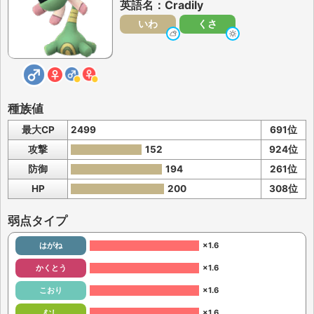
英語名：Cradily
いわ
くさ
種族値
最大CP
2499
691位
攻撃
152
924位
防御
194
261位
HP
200
308位
弱点タイプ
はがね
×1.6
かくとう
×1.6
こおり
×1.6
むし
×1.6