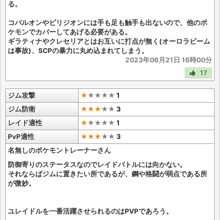
る。
コバルオンやビリジオンには手も足も触手も出ないので、他のポ
ケモンでカバーしてあげる必要がある。
ギラティナやクレセリアとはお互いに打点が無く(オーロラビーム
は事故)、SCPの暴力に丸め込まれてしまう。
2023年06月21日 16時00分
17
ジム攻撃
★
★
★
★
★
1
ジム防衛
★★★
★
★
3
レイド適性
★
★
★
★
★
1
PvP適性
★★★
★
★
3
名無しのポケモントレーナーさん
防御寄りのステータスなのでレイドバトルには向かない。
それならばジムに置きたい所であるが、鋼や格闘が弱点である所
が微妙。
ユレイドルを一番活躍させられるのはPVPであろう。