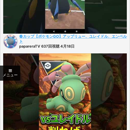
春カップ【ポケモンGO】アップリュー、ユレイドル、エンペル
ト
papareraTV 637回視聴 4月18日