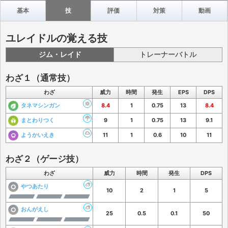
基本
技
評価
対策
動画
ユレイドルの覚える技
ジム・レイド
トレーナーバトル
わざ１（通常技）
わざ
威力
時間
発生
EPS
DPS
タネマシンガン
8.4
1
0.75
13
8.4
まとわりつく
9
1
0.75
13
9.1
ようかいえき
11
1
0.6
10
11
わざ２（ゲージ技）
わざ
威力
時間
発生
DPS
やつあたり
10
2
1
5
おんがえし
25
0.5
0.1
50