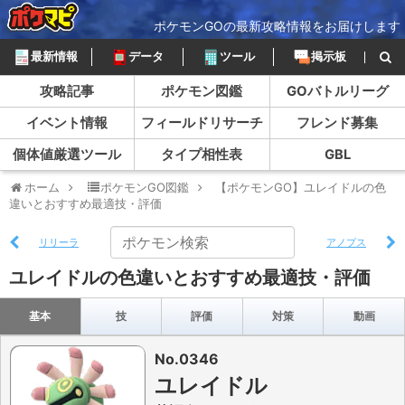
ポケモンGOの最新攻略情報をお届けします
最新情報
データ
ツール
掲示板
攻略記事
ポケモン図鑑
GOバトルリーグ
イベント情報
フィールドリサーチ
フレンド募集
個体値厳選ツール
タイプ相性表
GBL
ホーム
ポケモンGO図鑑
【ポケモンGO】ユレイドルの色
違いとおすすめ最適技・評価
リリーラ
アノプス
ユレイドルの色違いとおすすめ最適技・評価
基本
技
評価
対策
動画
No.0346
ユレイドル