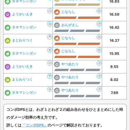
タネマシンガン
16.83
じならし
ようかいえき
16.59
おんがえし
タネマシンガン
16.42
じならし
まとわりつく
16.27
じならし
タネマシンガン
15.95
やつあたり
ようかいえき
9.55
やつあたり
まとわりつく
8.02
やつあたり
タネマシンガン
7.69
コンボDPSとは、わざ１とわざ２の組み合わせをひとまとめにした時
のダメージ効率の考え方です。
詳しくは
「コンボDPS」
のページで解説されております。