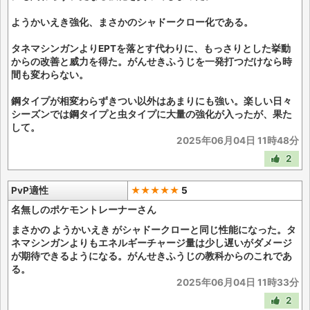
ようかいえき強化、まさかのシャドークロー化である。
タネマシンガンよりEPTを落とす代わりに、もっさりとした挙動
からの改善と威力を得た。がんせきふうじを一発打つだけなら時
間も変わらない。
鋼タイプが相変わらずきつい以外はあまりにも強い。楽しい日々
シーズンでは鋼タイプと虫タイプに大量の強化が入ったが、果た
して。
2025年06月04日 11時48分
2
PvP適性
★★★★★
5
名無しのポケモントレーナーさん
まさかの ようかいえき がシャドークローと同じ性能になった。タ
ネマシンガンよりもエネルギーチャージ量は少し遅いがダメージ
が期待できるようになる。がんせきふうじの教科からのこれであ
る。
2025年06月04日 11時33分
2