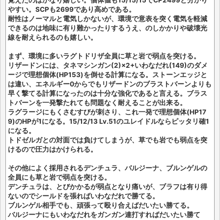
覚えたのはかなり嬉しい。個体値も15/15/15でCP2499と分かり
やすい。SCPも2699であり高めである。
耐性はノーマルと電気しかないが、環境で意表を突く電気を軽減
できるのは地味に有り難かったりするうえ、のしかかりや破壊光
線を耐えられるのも嬉しい。
まず、環境に多いラグトドリザ全員に草と岩で弱点を突ける。
リザードンには、タネマシンガン(2)×2+いわなだれ(149)のダメ
ージで理想個体(HP153)を倒せる計算になる。ストーンエッジと
は違い、エネルギー0からでもリザードンのブラストバーンよりも
早く撃てる計算になったのは十分な強化であると言える。ブラス
トバーンを一発撃たれても問題なく耐えることが出来る。
ラグラージにもくさむすびが刺さり、これ一発で理想個体(HP17
9)のHPが1になる。15/12/13 Lv.51のユレイドルならピッタリ確1
になる。
トドゼルガとの対面では負けてしまうが、草でも岩でも弱点を突
けるので圧力はかけられる。
その他によく採用されるデンチュラ、バルジーナ、ブルンゲルの
全員にも草と岩で弱点を突ける。
デンチュラは、とびかかるが弱点となり痛いが、ブラフは有り得
ないのでシールドを張ればいわなだれで勝てる。
ブルンゲル相手でも、頑張って殴り合えばだいたい勝てる。
バルジーナにもいわなだれをガンガン連打すればだいたい勝て