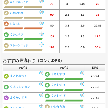
がんせきふうじ
78
3
2.05
26
いわなだれ
90
2.5
1.3
36
じならし
80
3.5
2.6
22.86
くさむすび
108
2.5
1.6
43.2
ストーンエッジ
126
2.5
0.9
50.4
おすすめ最適わざ（コンボDPS）
わざ１
わざ２
DPS
くさむすび
まとわりつく
23.24
くさむすび
タネマシンガン
22.88
くさむすび
ようかいえき
22.54
いわなだれ