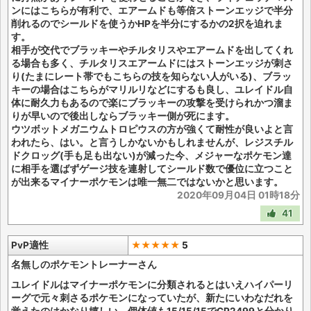
ンにはこちらが有利で、エアームドも等倍ストーンエッジで半分
削れるのでシールドを使うかHPを半分にするかの2択を迫れま
す。
相手が交代でブラッキーやチルタリスやエアームドを出してくれ
る場合も多く、チルタリスエアームドにはストーンエッジが刺さ
り(たまにレート帯でもこちらの技を知らない人がいる)、ブラッ
キーの場合はこちらがマリルリなどにするも良し、ユレイドル自
体に耐久力もあるので楽にブラッキーの攻撃を受けられかつ溜ま
りが早いので後出しならブラッキー側が死にます。
ウツボットメガニウムトロピウスの方が強くて耐性が良いよと言
われたら、はい。と言うしかないかもしれませんが、レジスチル
ドクロッグ(手も足も出ない)が減った今、メジャーなポケモン達
に相手を選ばずゲージ技を連射してシールド数で優位に立つこと
が出来るマイナーポケモンは唯一無二ではないかと思います。
2020年09月04日 01時18分
41
PvP適性
★★★★★
5
名無しのポケモントレーナーさん
ユレイドルはマイナーポケモンに分類されるとはいえハイパーリ
ーグで元々刺さるポケモンになっていたが、新たにいわなだれを