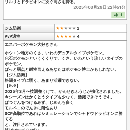
リルリとドラピオンに次ぐ高さを誇る。
2025年03月29日 22時51分
1
ジム防衛
★★
★
★
★
2
PvP適性
★★★★
★
4
エスパーポケモン大好きさん
ホウエン地方のくさ、いわのデュアルタイプポケモン。
化石ポケモンというくくりで、くさ、いわという珍しいタイプの
ポケモン。
ぱっと弱点と耐性言えるあなたはポケモン博士かもしれない。
【ジム防衛】
格闘タイプに弱く、あまり活躍できない。
【PvP】
2025年3月〜技調整うけて、がんせきふうじが強化されました。
今シーズンはかくとうタイプも少なく、活躍できそうです。
ばつぐんをつけるみず、じめんも多く
モルペコのでんきに耐性あり
SCP高順位であればシミュレーションでシャドウドラピオンに勝
てる
と、注目されています。