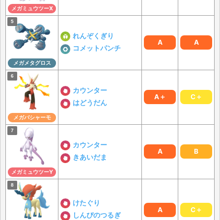
メガミュウツーX
れんぞくぎり
A
A
コメットパンチ
メガメタグロス
カウンター
A＋
C＋
はどうだん
メガバシャーモ
カウンター
A
B
きあいだま
メガミュウツーY
けたぐり
A
C＋
しんぴのつるぎ