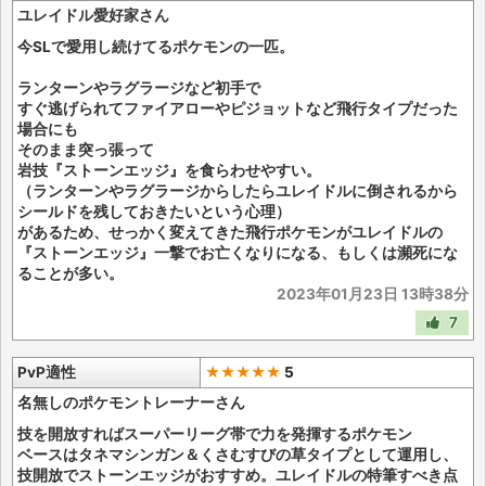
ユレイドル愛好家さん
今SLで愛用し続けてるポケモンの一匹。
ランターンやラグラージなど初手で
すぐ逃げられてファイアローやピジョットなど飛行タイプだった
場合にも
そのまま突っ張って
岩技『ストーンエッジ』を食らわせやすい。
（ランターンやラグラージからしたらユレイドルに倒されるから
シールドを残しておきたいという心理）
があるため、せっかく変えてきた飛行ポケモンがユレイドルの
『ストーンエッジ』一撃でお亡くなりになる、もしくは瀕死にな
ることが多い。
2023年01月23日 13時38分
7
PvP適性
★★★★★
5
名無しのポケモントレーナーさん
技を開放すればスーパーリーグ帯で力を発揮するポケモン
ベースはタネマシンガン＆くさむすびの草タイプとして運用し、
技開放でストーンエッジがおすすめ。ユレイドルの特筆すべき点