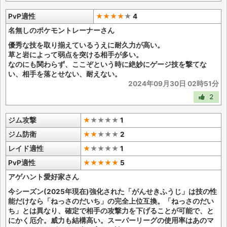
PvP適性
★★★★
★
4
名無しのポケモントレーナーさん
優秀な技を取り揃えているうえに耐久力が高い。
草と岩によって弱点を突ける相手が多い。
なのにも関わらず、ここぞという時に絶妙にゲージ技を撃てな
い、相手を落とせない、耐えない。
2024年09月30日 02時51分
2
ジム攻撃
★
★
★
★
★
1
ジム防衛
★★
★
★
★
2
レイド適性
★
★
★
★
★
1
PvP適性
★★★★★
5
アゲハント愛好家さん
今シーズン(2025年現在)強化された「がんせきふうじ」は技の性
能だけなら「ねっさのだいち」の完全上位互換。「ねっさのだい
ち」とは異なり、確定で相手の攻撃力を下げることが可能で、と
にかく厄介。威力も結構高い。スーパーリーグの使用率はあのマ