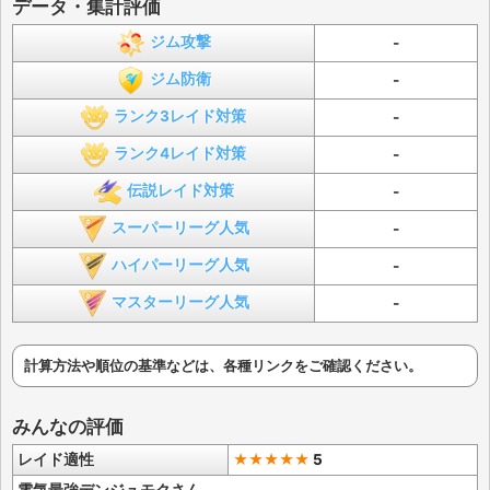
データ・集計評価
ジム攻撃
-
ジム防衛
-
ランク3レイド対策
-
ランク4レイド対策
-
伝説レイド対策
-
スーパーリーグ人気
-
ハイパーリーグ人気
-
マスターリーグ人気
-
計算方法や順位の基準などは、各種リンクをご確認ください。
みんなの評価
レイド適性
★★★★★
5