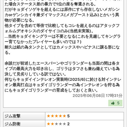
た場合ステータス差の暴力で1位の座を奪還される。
だがキョダイソゲキを超えるには原作にすら存在しないメガシン
カorゲンシカイキ兼ダイマックス(メガブースト込み)とかいう異
物が必要になる。
他タイプを含めて等倍で比較してもコレを超えるのはアタックフ
ォルムデオキシスのダイサイコのみ(当然未実装)。
...当然キョダイキングラーは不要となる(これを見越してキングラ
ー育てなかったプレイヤーも多いのでは？)
耐久は紙の為タンクとしてはカメックスやハピナスに譲る形にな
る。
余談だが前述したエースバーンやゴリランダーも当面の間は各タ
イプの最高火力を叩き出し、ゴリラはタフさも兼ね備えている為
決して見劣りしている訳ではない。
何ならキョダイインテレオン実装時(2025/6)に於ける対インテレ
オン最高打点はキョダイゴリランダーの為インテレオンを狩る為
にもキョダイゴリランダーの育成をしておくと良い。
2025年06月08日 17時31分
5
ジム攻撃
★★★★★
5
ジム防衛
★★
★
★
★
2