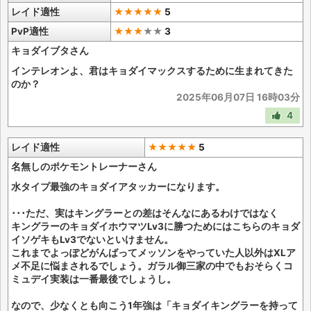
レイド適性
★★★★★
5
PvP適性
★★★
★
★
3
キョダイブタさん
インテレオンよ、君はキョダイマックスするために生まれてきた
のか？
2025年06月07日 16時03分
4
レイド適性
★★★★★
5
名無しのポケモントレーナーさん
水タイプ最強のキョダイアタッカーになります。
･･･ただ、実はキングラーとの差はそんなにあるわけではなく
キングラーのキョダイホウマツLv3に勝つためにはこちらのキョダ
イソゲキもLv3でないといけません。
これまでよっぽどがんばってメッソンをやっていた人以外はXLア
メ不足に悩まされるでしょう。ガラル御三家の中でもおそらくコ
ミュデイ実装は一番最後でしょうし。
なので、少なくとも向こう1年強は「キョダイキングラーを持って