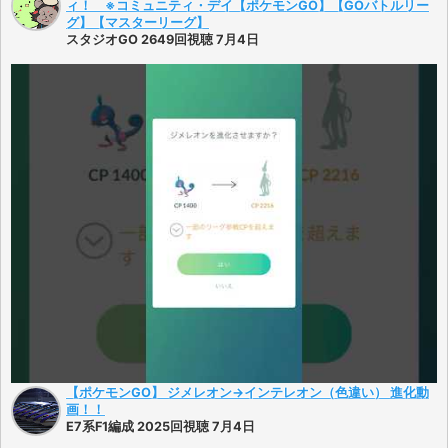
ィ！ ※コミュニティ・デイ【ポケモンGO】【GOバトルリー
グ】【マスターリーグ】
スタジオGO 2649回視聴 7月4日
【ポケモンGO】 ジメレオン→インテレオン（色違い） 進化動
画！！
E7系F1編成 2025回視聴 7月4日