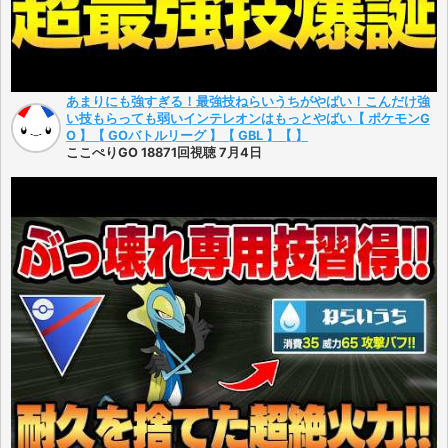
あまりにも強すぎる！最強技ねらいうちがやばい！こんだけ強
い技もらっても弱いインテレオンはもっとやばい【 ポケモンG
O 】【 GOバトルリーグ 】【 GBL 】【 】
ここぺりGO 18871回視聴 7月4日