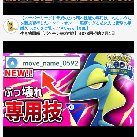
【スーパーリーグ】脅威のぶっ壊れ性能の専用技、ねらいうち
を新規習得したインテレオン！！脳筋すぎる超火力と衝撃の紙
耐久っぷりをご覧くださいww【GBL】
生き物図鑑【ポケモンGO対戦】 4878回視聴 7月4日