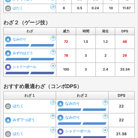
はたく
6
0.5
0.24
10
11.67
わざ２（ゲージ技）
わざ
威力
時間
発生
DPS
なみのり
72
1.5
1.2
48
みずのはどう
78
3
2
26
シャドーボール
100
3
2.4
33.34
おすすめ最適わざ（コンボDPS）
わざ１
わざ２
DPS
なみのり
はたく
22
なみのり
みずでっぽう
22
シャドーボール
はたく
21.38