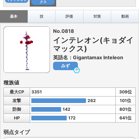
クス
基本
技
評価
対策
動画
No.0818
インテレオン(キョダイ
マックス)
英語名：Gigantamax Inteleon
みず
種族値
最大CP
3351
309位
攻撃
262
101位
防御
142
801位
HP
172
641位
弱点タイプ