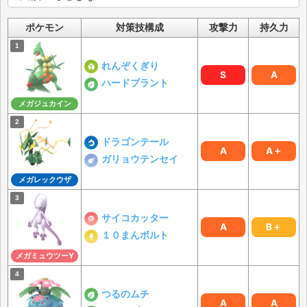
ポケモン
対策技構成
攻撃力
持久力
れんぞくぎり
S
A
ハードプラント
メガジュカイン
ドラゴンテール
A
A＋
ガリョウテンセイ
メガレックウザ
サイコカッター
A
B＋
１０まんボルト
メガミュウツーY
つるのムチ
A
A