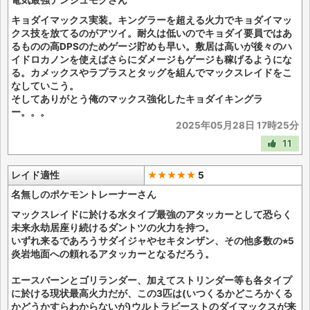
電気最強デンジュモクさん
キョダイマックス実装。キングラーを超える火力でキョダイマッ
クス技を放てるのがアツイ。耐久は低いのでキョダイ要員ではあ
るものの高DPSのためゲージ貯めも早い。敷居は高いが後々のハ
イドロカノンを使えばさらにダメージもゲージも稼げるようにな
る。カメックスやラプラスとタッグを組んでマックスレイドをこ
なしていこう。
そしてありがとう俺のマックス強化したキョダイキングラ
ー。。。
2025年05月28日 17時25分
11
レイド適性
★★★★★
5
名無しのポケモントレーナーさん
マックスレイドに於ける水タイプ最強のアタッカーとして恐らく
未来永劫居座り続けるダントツの火力を持つ。
いずれ来るであろうサダイジャやセキタンザン、その他多数の⭐︎5
炎岩地面への頼れるアタッカーとなるだろう。
エースバーンとゴリランダー、加えてストリンダー等も各タイプ
に於ける現状最高火力だが、この3匹は(いつくるかどころかくる
かどうかすらわからないが)ウルトラビーストのダイマックスが来