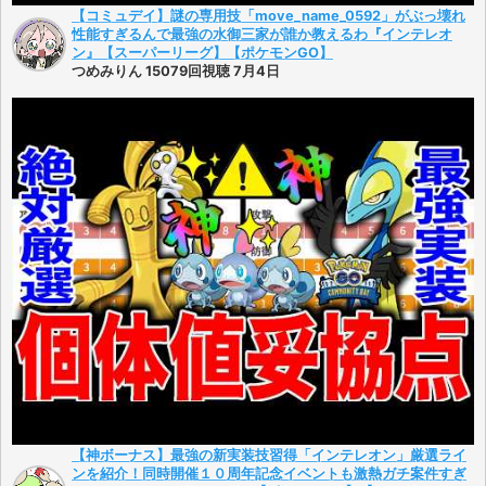
【コミュデイ】謎の専用技「move_name_0592」がぶっ壊れ
性能すぎるんで最強の水御三家が誰か教えるわ『インテレオ
ン』【スーパーリーグ】【ポケモンGO】
つめみりん 15079回視聴 7月4日
【神ボーナス】最強の新実装技習得「インテレオン」厳選ライ
ンを紹介！同時開催１０周年記念イベントも激熱ガチ案件すぎ