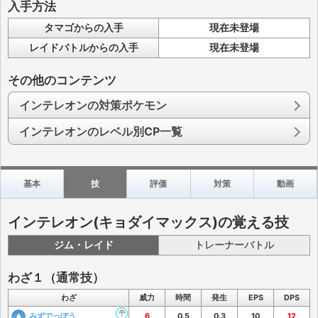
入手方法
タマゴからの入手
現在未登場
レイドバトルからの入手
現在未登場
その他のコンテンツ
インテレオンの対策ポケモン
インテレオンのレベル別CP一覧
基本
技
評価
対策
動画
インテレオン(キョダイマックス)の覚える技
ジム・レイド
トレーナーバトル
わざ１（通常技）
わざ
威力
時間
発生
EPS
DPS
みずでっぽう
6
0.5
0.3
10
12