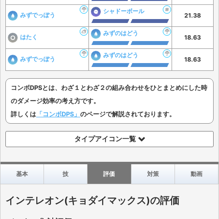
シャドーボール
みずでっぽう
21.38
みずのはどう
はたく
18.63
みずのはどう
みずでっぽう
18.63
コンボDPSとは、わざ１とわざ２の組み合わせをひとまとめにした時
のダメージ効率の考え方です。
詳しくは
「コンボDPS」
のページで解説されております。
タイプアイコン一覧
基本
技
評価
対策
動画
インテレオン(キョダイマックス)の評価