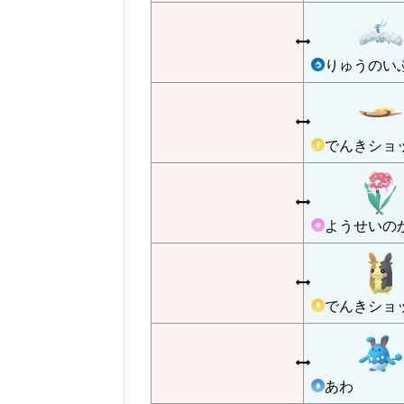
りゅうのい
でんきショ
ようせいの
でんきショ
あわ