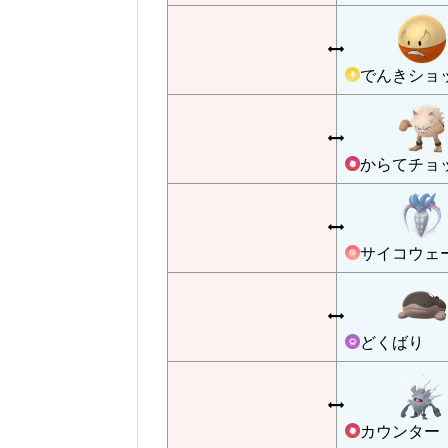
でんきショ
からてチョ
サイコウェ
どくばり
カウンター