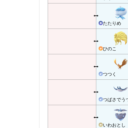
たたりめ
ひのこ
つつく
つばさでう
いわおとし