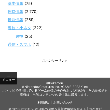
基本情報
(75)
攻略情報
(2,770)
最新情報
(259)
裏技・小ネタ
(322)
裏技
(25)
通信・スマホ
(12)
スポンサーリンク
©Pokémon.
©Nintendo/Creatures Inc. /GAME FREAK inc.
ポケマピで使用しているゲーム画像の著作権および商標権、その他知的財
産権は、当該コンテンツの提供元に帰属します。
利用規約
|
お問い合わせ
© 2016
ポケモンGO攻略の図鑑＆最新攻略情報サイト | ポケマピ