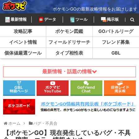
ポケモンGOの最新攻略情報をお届けします
最新情報
データ
ツール
掲示板
攻略記事
ポケモン図鑑
GOバトルリーグ
イベント情報
フィールドリサーチ
フレンド募集
個体値厳選ツール
タイプ相性表
GBL
最新情報・話題の情報
ホーム
バグ・不具合
【ポケモンGO】現在発生しているバグ・不具