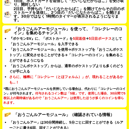
1日目、ポストカードを送信して「だいじなたからばこ」を受け取
り、開封しない
2日目、手持ちの「だいじなたからばこ」を開けてからその日のポ
ストカードを送信し、2つ目の「だいじなたからばこ」を開けま
す。30分ではなく 1時間のタイマーが表示されるようになりま
す。
「おうごんルアーモジュール」を使って、「コレクレーのコ
イン」を集めるチャンス！
『ポケモンSV』に、「ポストカード」を
5回送信
→
5日目ボーナス
として
「おうごんルアーモジュール」を入手できる
「おうごんルアーモジュール」を使用→ポケストップを「おうごんポケス
トップ」に変化させることができる→「コレクレーのコイン」を集めるこ
とができるようになる
「おうごんポケストップ」からは、通常のポケストップよりも多くのどう
ぐが手に入る
さらに、極稀に「コレクレー（とほフォルム）」が、現れることがあるか
も…！
*既におうごんルアーモジュールを所持している場合は、代わりに「コレクレーのコイ
ン」が付与されます。
付与されるコイン数は「5枚」です。使用した場合、30分間で5
枚以上の期待値があるので「おうごんルアー」は使用したほうが多くのコインを得ら
れます。
「おうごんルアーモジュール」（確認されている情報）
「おうごんルアー」は30分間持続し、5分ごとに回すことができる（ルア
ーごとに最大6回、回すことができる）