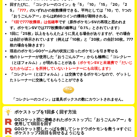
回すたびに、「コレクレーのコイン」を「5」「10」「15」「20」「2
5」
「777」
のいずれかの枚数獲得できる。平均としては「10」で、1つの
「おうごんルアー」からは約60コインの獲得が期待される。
「1回で777枚獲得」は低確率
です（原作ポケモンSVの再現と思われま
す。ポケモンSVでは777枚獲得の確率は「0.1%」とされています）
1回に「25枚」以上をもらえたように見える場合がありますが、その場合
は合計が表示されています（例えば「10枚」と「20枚」の合計30枚。777
枚の場合を除きます）
現在のポケモンGOゲーム内の状況に沿ったポケモンを引き寄せる
他のトレーナーが使用した「おうごんルアー」からも極稀に「コレクレー
（とほフォルム）」が現れることがある
（ポケモンSVと未連携で「だいじ
なたからばこ」を所持していないトレーナーにも出現します）
「コレクレー（とほフォルム）」は交換できるポケモンなので、ゲットし
たトレーナーに交換してもらうことができる
「コレクレーのコイン」は道具ボックスの数にカウントされません。
ポケストップを1回多く回す方法
GOロケット団に侵略されたポケストップに「おうごんルアー」を
使用して1回目を回す
GOロケット団したっぱを倒してシャドウポケモンを救う→すぐに
ポケストップ2回目を回せるようになる