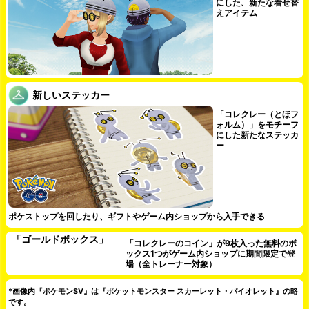
にした、新たな着せ替
えアイテム
新しいステッカー
「コレクレー（とほフ
ォルム）」をモチーフ
にした新たなステッカ
ー
ポケストップを回したり、ギフトやゲーム内ショップから入手できる
「ゴールドボックス」
「コレクレーのコイン」が9枚入った無料のボ
ックス1つがゲーム内ショップに期間限定で登
場（全トレーナー対象）
*画像内『ポケモンSV』は『ポケットモンスター スカーレット・バイオレット』の略
です。