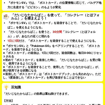
『ポケモンSV』では、「ポストカード」の位置情報に応じて、パルデア地
方に生息する「ビビヨン」のもようが変化
「だいじなたからばこ」を使って、「コレクレー（とほフォ
ルム）」を捕まえよう！
『ポケモンSV』に「ポストカード」を送信することで、「だいじなたから
ばこ」を使えるようになる。
「だいじなたからばこ」を使うと、
30分間
「コレクレー（とほフォル
ム）」が、あなたの近くに現れる
1日に1回
だけ、「ポストカード」を送信することで使えるようになる。
※『ポケモンSV』と『Pokémon GO』をペアリングすることで、「ポストカ
ード」を送信できるようになる
※「ポストカード」の送信は、1日に1回だけ。送信回数は、毎日0:00にリセッ
トされる
※初めて「ポストカード」を送信した時に、「だいじなたからばこ」を受け取
り、使用できるようになる
※「ポストカード」を送信することで、使用した「だいじなたからばこ」が、
再び使用できる状態になる
※送信した「ポストカード」は「ポストカードブック」から失われない。ただ
し、1度送信した「ポストカード」を再び送信することはできない
豆知識
「だいじなたからばこ」の効果は重ね掛けできます。
【方法】