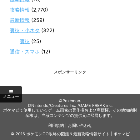
攻略情報
(2,770)
最新情報
(259)
裏技・小ネタ
(322)
裏技
(25)
通信・スマホ
(12)
スポンサーリンク
©Pokémon.
©Nintendo/Creatures Inc. /GAME FREAK inc.
ポケマピで使用しているゲーム画像の著作権および商標権、その他知的財
産権は、当該コンテンツの提供元に帰属します。
利用規約
|
お問い合わせ
© 2016
ポケモンGO攻略の図鑑＆最新攻略情報サイト | ポケマピ