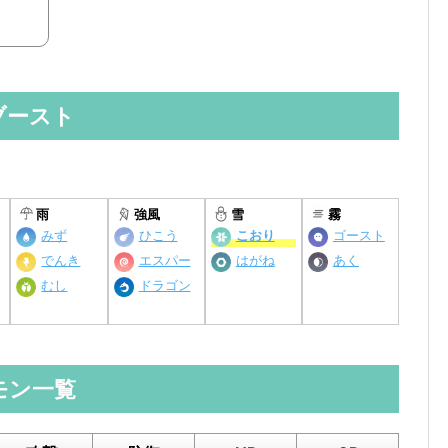
ブースト
。
雨
強風
雪
霧
みず
ひこう
こおり
ゴースト
でんき
エスパー
はがね
あく
むし
ドラゴン
モン一覧