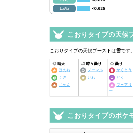
×0.625
はがね
こおりタイプの天候
こおりタイプの天候ブーストは
雪
です
晴天
時々曇り
曇り
ほのお
ノーマル
かくとう
くさ
いわ
どく
じめん
フェアリ
ー
こおりタイプのポケ