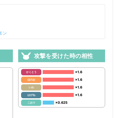
モン
攻撃を受けた時の相性
×1.6
かくとう
×1.6
ほのお
×1.6
いわ
×1.6
はがね
×0.625
こおり