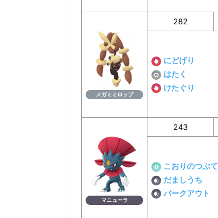
282
にどげり
はたく
けたぐり
メガミミロップ
243
こおりのつぶて
だましうち
バークアウト
マニューラ