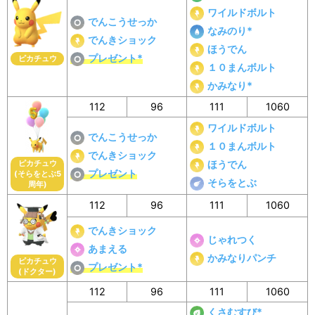
ワイルドボルト
でんこうせっか
なみのり*
でんきショック
ほうでん
プレゼント*
ピカチュウ
１０まんボルト
かみなり*
112
96
111
1060
ワイルドボルト
でんこうせっか
１０まんボルト
でんきショック
ピカチュウ
ほうでん
プレゼント
(そらをとぶ5
そらをとぶ
周年)
112
96
111
1060
でんきショック
じゃれつく
あまえる
かみなりパンチ
ピカチュウ
プレゼント*
(ドクター)
112
96
111
1060
くさむすび*