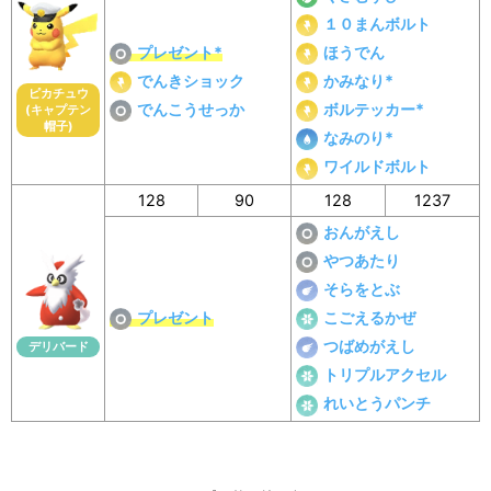
１０まんボルト
プレゼント*
ほうでん
でんきショック
かみなり*
ピカチュウ
でんこうせっか
ボルテッカー*
(キャプテン
帽子)
なみのり*
ワイルドボルト
128
90
128
1237
おんがえし
やつあたり
そらをとぶ
プレゼント
こごえるかぜ
つばめがえし
デリバード
トリプルアクセル
れいとうパンチ