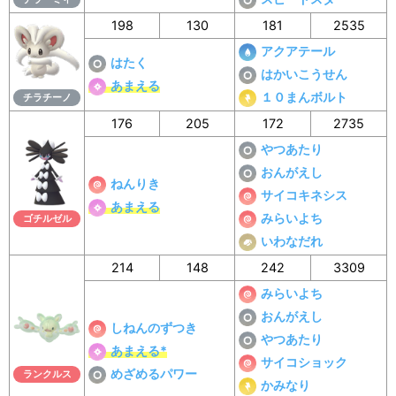
198
130
181
2535
アクアテール
はたく
はかいこうせん
あまえる
１０まんボルト
チラチーノ
176
205
172
2735
やつあたり
おんがえし
ねんりき
サイコキネシス
あまえる
みらいよち
ゴチルゼル
いわなだれ
214
148
242
3309
みらいよち
おんがえし
しねんのずつき
やつあたり
あまえる*
サイコショック
めざめるパワー
ランクルス
かみなり