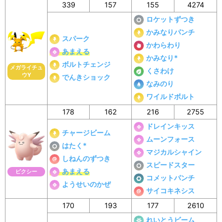
339
157
155
4274
ロケットずつき
かみなりパンチ
スパーク
かわらわり
あまえる
かみなり*
ボルトチェンジ
メガライチュ
くさわけ
ウY
でんきショック
なみのり
ワイルドボルト
178
162
216
2755
ドレインキッス
チャージビーム
ムーンフォース
はたく*
マジカルシャイン
しねんのずつき
スピードスター
あまえる
ピクシー
コメットパンチ
ようせいのかぜ
サイコキネシス
170
193
177
2610
れいとうビーム