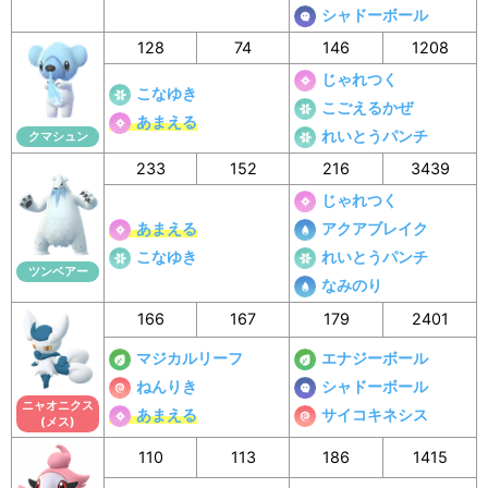
シャドーボール
128
74
146
1208
じゃれつく
こなゆき
こごえるかぜ
あまえる
れいとうパンチ
クマシュン
233
152
216
3439
じゃれつく
あまえる
アクアブレイク
こなゆき
れいとうパンチ
ツンベアー
なみのり
166
167
179
2401
マジカルリーフ
エナジーボール
ねんりき
シャドーボール
ニャオニクス
あまえる
サイコキネシス
(メス)
110
113
186
1415