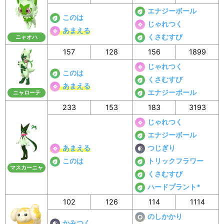
エナジーボール
このは
じゃれつく
あまえる
くさむすび
ニャオハ
157
128
156
1899
じゃれつく
このは
くさむすび
あまえる
エナジーボール
ニャローテ
233
153
183
3193
じゃれつく
エナジーボール
あまえる
つじぎり
このは
トリックフラワー
マスカーニャ
くさむすび
ハードプラント*
102
126
114
1114
のしかかり
かみつく