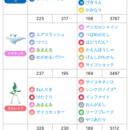
ス
げきりん
かみなり
225
217
198
3767
マジカルシャイン
エアスラッシュ
つばめがえし
つつく
はどうだん*
あまえる
かえんほうしゃ
トゲキッス
めざめるパワー
げんしのちから
サイコショック
237
195
169
3497
サイコキネシス
ねんりき
シンクロノイズ*
けたぐり
インファイト
あまえる
おんがえし
エルレイド
サイコカッター
リーフブレード
やつあたり
326
230
169
5112