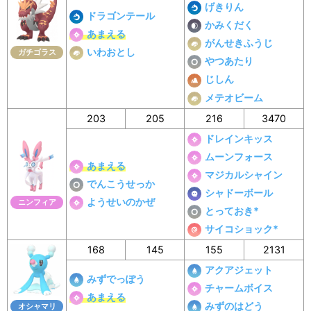
げきりん
ドラゴンテール
かみくだく
あまえる
がんせきふうじ
いわおとし
ガチゴラス
やつあたり
じしん
メテオビーム
203
205
216
3470
ドレインキッス
ムーンフォース
あまえる
マジカルシャイン
でんこうせっか
シャドーボール
ようせいのかぜ
ニンフィア
とっておき*
サイコショック*
168
145
155
2131
アクアジェット
みずでっぽう
チャームボイス
あまえる
みずのはどう
オシャマリ