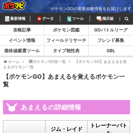
ポケモンGOの最新攻略情報をお届けします
最新情報
データ
ツール
掲示板
攻略記事
ポケモン図鑑
GOバトルリーグ
イベント情報
フィールドリサーチ
フレンド募集
個体値厳選ツール
タイプ相性表
GBL
ホーム
ポケモンGO技一覧
【ポケモンGO】あまえるを覚
えるポケモン一覧
【ポケモンGO】あまえるを覚えるポケモン一
覧
あまえるの詳細情報
トレーナーバト
ジム・レイド
ル