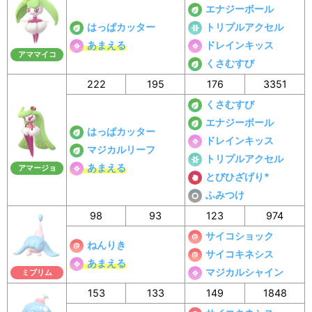
エナジーボール
はっぱカッター
トリプルアクセル
あまえる
ドレインキッス
アママイコ
くさむすび
222
195
176
3351
くさむすび
エナジーボール
はっぱカッター
ドレインキッス
マジカルリーフ
トリプルアクセル
あまえる
アマージョ
とびひざげり*
ふみつけ
98
93
123
974
サイコショック
ねんりき
サイコキネシス
あまえる
マジカルシャイン
ミブリム
153
133
149
1848