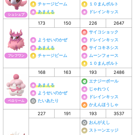
チャージビーム
１０まんボルト
あまえる
ドレインキッス
シュシュプ
173
150
226
2647
サイコショック
ようせいのかぜ
ドレインキッス
あまえる
サイコキネシス
チャージビーム
ムーンフォース
フレフワン
１０まんボルト
168
163
193
2486
エナジーボール
あまえる
じゃれつく
ようせいのかぜ
ドレインキッス
たいあたり
ペロリーム
かえんほうしゃ
227
191
193
3537
おんがえし
ストーンエッジ