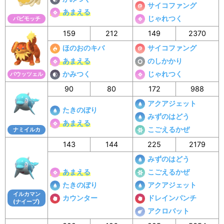
サイコファング
あまえる
じゃれつく
パピモッチ
159
212
149
2370
ほのおのキバ
サイコファング
あまえる
のしかかり
かみつく
じゃれつく
バウッツェル
90
80
172
988
アクアジェット
たきのぼり
みずのはどう
あまえる
こごえるかぜ
ナミイルカ
143
144
225
2179
みずのはどう
あまえる
こごえるかぜ
たきのぼり
アクアジェット
イルカマン
カウンター
ドレインパンチ
(ナイーブ)
アクロバット