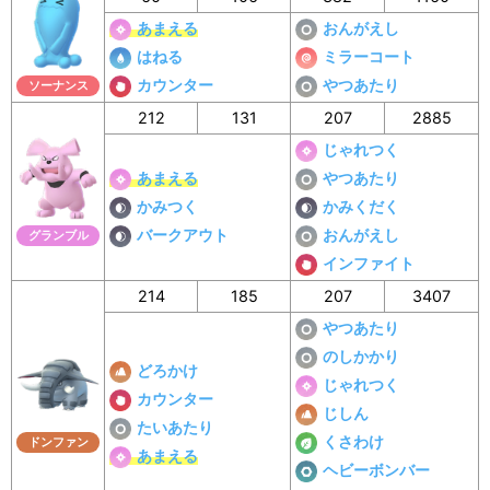
あまえる
おんがえし
はねる
ミラーコート
カウンター
やつあたり
ソーナンス
212
131
207
2885
じゃれつく
あまえる
やつあたり
かみつく
かみくだく
バークアウト
おんがえし
グランブル
インファイト
214
185
207
3407
やつあたり
のしかかり
どろかけ
じゃれつく
カウンター
じしん
たいあたり
くさわけ
ドンファン
あまえる
ヘビーボンバー