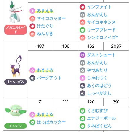
インファイト
あまえる
おんがえし
サイコカッター
サイコキネシス
けたぐり
メガエルレイ
リーフブレード
ド
ねんりき
シンクロノイズ*
187
106
162
2087
ダストシュート
おんがえし
あまえる
やつあたり
バークアウト
じゃれつく
レパルダス
あくのはどう
しっぺがえし
71
111
120
791
くさむすび
あまえる
エナジーボール
はっぱカッター
タネばくだん
モンメン