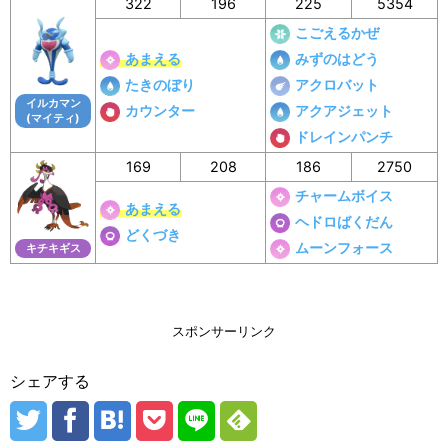
322
196
225
5354
こごえるかぜ
あまえる
みずのはどう
たきのぼり
アクロバット
イルカマン
カウンター
アクアジェット
(マイティ)
ドレインパンチ
169
208
186
2750
チャームボイス
あまえる
ヘドロばくだん
どくづき
ムーンフォース
キチキギス
スポンサーリンク
シェアする