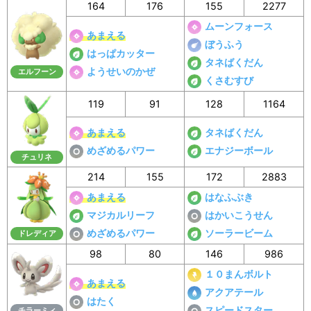
164
176
155
2277
ムーンフォース
あまえる
ぼうふう
はっぱカッター
タネばくだん
ようせいのかぜ
エルフーン
くさむすび
119
91
128
1164
あまえる
タネばくだん
めざめるパワー
エナジーボール
チュリネ
214
155
172
2883
あまえる
はなふぶき
マジカルリーフ
はかいこうせん
めざめるパワー
ソーラービーム
ドレディア
98
80
146
986
１０まんボルト
あまえる
アクアテール
はたく
スピードスター
チラーミィ