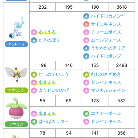
232
195
190
3618
ハイドロカノン*
サイコキネシス
あまえる
チャームボイス
たきのぼり
ムーンフォース
アシレーヌ
うたかたのアリア
ハイドロポンプ
198
146
155
2488
むしのていこう
むしのさざめき
あまえる
ドレインキッス
ようせいのかぜ
マジカルシャイン
アブリボン
55
69
123
532
あまえる
エナジーボール
はっぱカッター
ドレインキッス
アマカジ
78
94
141
856