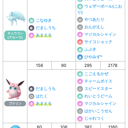
ウェザーボール(こお
り)
やつあたり
こなゆき
おんがえし
だましうち
キュウコン
マジカルシャイン
あまえる
(アローラ)
サイコショック
ふぶき
ひやみず*
156
90
295
2178
こごえるかぜ
チャームボイス
だましうち
スピードスター
はたく
れいとうビーム
あまえる
マジカルシャイン
プクリン
はかいこうせん
じゃれつく
60
106
382
1160