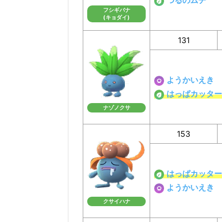
つるのムチ
フシギバナ
(キョダイ)
131
ようかいえき
はっぱカッター
ナゾノクサ
153
はっぱカッター
ようかいえき
クサイハナ