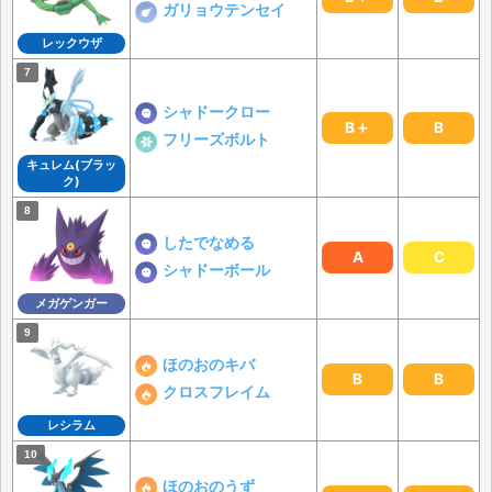
ガリョウテンセイ
レックウザ
シャドークロー
B＋
B
フリーズボルト
キュレム(ブラッ
ク)
したでなめる
A
C
シャドーボール
メガゲンガー
ほのおのキバ
B
B
クロスフレイム
レシラム
ほのおのうず