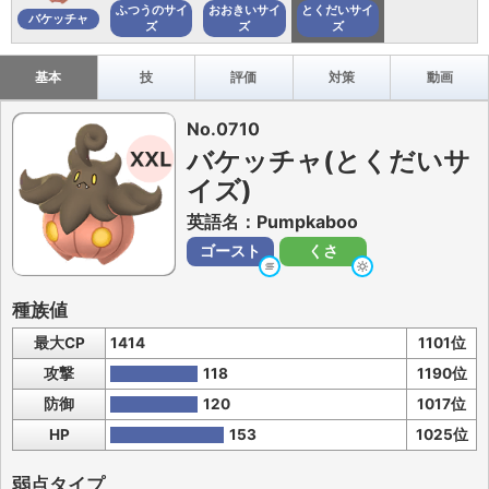
ふつうのサイ
おおきいサイ
とくだいサイ
バケッチャ
ズ
ズ
ズ
基本
技
評価
対策
動画
No.0710
バケッチャ(とくだいサ
イズ)
英語名：Pumpkaboo
ゴースト
くさ
種族値
最大CP
1414
1101位
攻撃
118
1190位
防御
120
1017位
HP
153
1025位
弱点タイプ