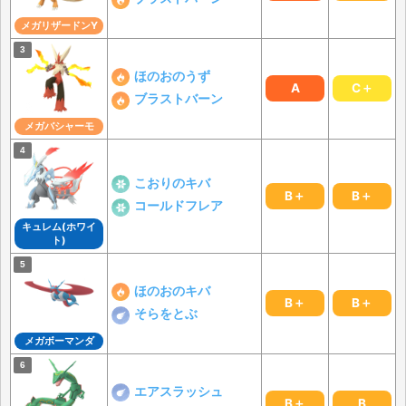
メガリザードンY
ほのおのうず
A
C＋
ブラストバーン
メガバシャーモ
こおりのキバ
B＋
B＋
コールドフレア
キュレム(ホワイ
ト)
ほのおのキバ
B＋
B＋
そらをとぶ
メガボーマンダ
エアスラッシュ
B＋
B