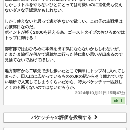
しかしリトルをやらないひとにとっては可愛いのに進化先も使え
ないダメな子認定かもしれない。
しかし使えないと思って逃がさないで欲しい。この子の主戦場は
お披露目なのだ。
ポイントが軽く2000を超える為、ゴーストタイプのおひろめでは
トップに輝ける！
都市部ではおひろめに本気を出す気にならないかもしれないが、
たまたま旅行か何かで過疎地に行った時に良い思いが出来るので
見捨てないであげてほしい。
地方都市から二駅先で少し歩いたとこで簡単にトップ3に入れてし
まった。田んぼは広がっているもののJRの駅からそう離れていな
い場所で入賞してしまうくらいだから、特大バケッチャ一匹残し
とくのも悪くないのではないだろうか。
2024年10月21日 15時47分
1
バケッチャの評価を投稿する