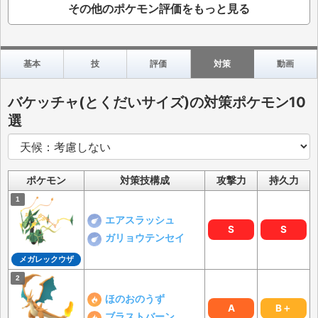
その他のポケモン評価をもっと見る
基本
技
評価
対策
動画
バケッチャ(とくだいサイズ)の対策ポケモン10
選
ポケモン
対策技構成
攻撃力
持久力
エアスラッシュ
S
S
ガリョウテンセイ
メガレックウザ
ほのおのうず
A
B＋
ブラストバーン