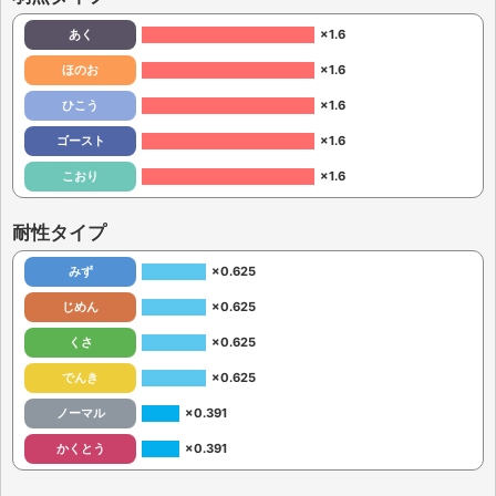
あく
×1.6
ほのお
×1.6
ひこう
×1.6
ゴースト
×1.6
こおり
×1.6
耐性タイプ
みず
×0.625
じめん
×0.625
くさ
×0.625
でんき
×0.625
ノーマル
×0.391
かくとう
×0.391