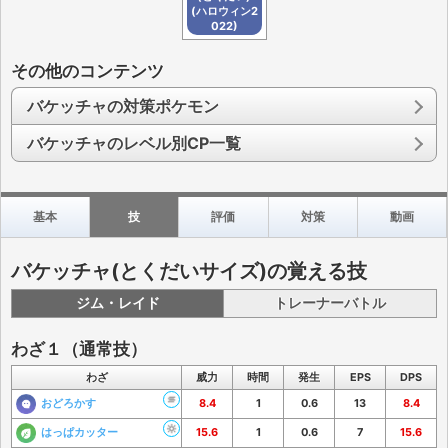
(ハロウィン2
022)
その他のコンテンツ
バケッチャの対策ポケモン
バケッチャのレベル別CP一覧
基本
技
評価
対策
動画
バケッチャ(とくだいサイズ)の覚える技
ジム・レイド
トレーナーバトル
わざ１（通常技）
わざ
威力
時間
発生
EPS
DPS
おどろかす
8.4
1
0.6
13
8.4
はっぱカッター
15.6
1
0.6
7
15.6