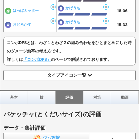
かげうち
はっぱカッター
18.06
かげうち
おどろかす
15.33
コンボDPSとは、わざ１とわざ２の組み合わせをひとまとめにした時
のダメージ効率の考え方です。
詳しくは
「コンボDPS」
のページで解説されております。
タイプアイコン一覧
基本
技
評価
対策
動画
バケッチャ(とくだいサイズ)の評価
データ・集計評価
ジム攻撃
-