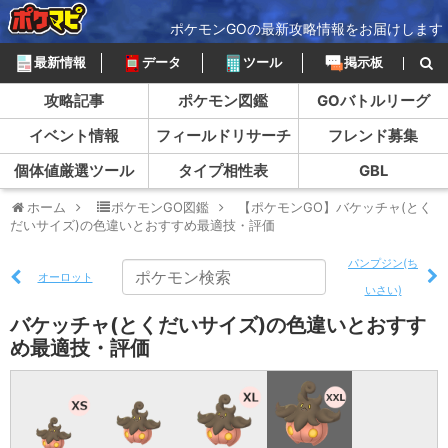
ポケモンGOの最新攻略情報をお届けします
最新情報
データ
ツール
掲示板
攻略記事
ポケモン図鑑
GOバトルリーグ
イベント情報
フィールドリサーチ
フレンド募集
個体値厳選ツール
タイプ相性表
GBL
ホーム
ポケモンGO図鑑
【ポケモンGO】バケッチャ(とく
だいサイズ)の色違いとおすすめ最適技・評価
パンプジン(ち
オーロット
いさい)
バケッチャ(とくだいサイズ)の色違いとおすす
め最適技・評価