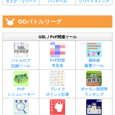
タスク・リワード
パッチール
リワードストック
GOバトルリーグ
GBL / PvP関連ツール
PvP対面
個体値
バトルログ
早見表
厳選ツール
記録ツール
PvP
ブレイク
ポケモン採用率
シミュレーター
ポイント計算
ランキング