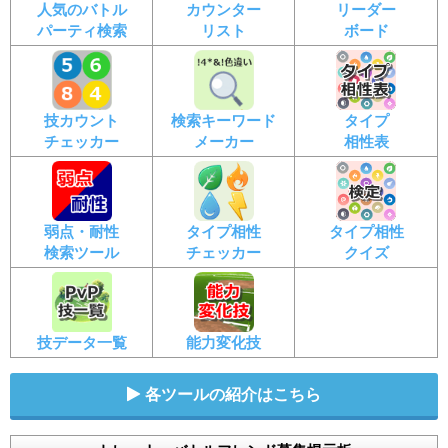
人気のバトル
カウンター
リーダー
パーティ検索
リスト
ボード
技カウント
検索キーワード
タイプ
チェッカー
メーカー
相性表
弱点・耐性
タイプ相性
タイプ相性
検索ツール
チェッカー
クイズ
技データ一覧
能力変化技
各ツールの紹介はこちら