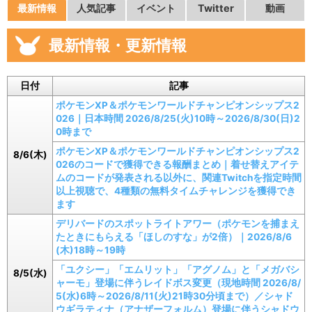
最新情報
人気記事
イベント
Twitter
動画
最新情報・更新情報
日付
記事
ポケモンXP＆ポケモンワールドチャンピオンシップス2
026｜日本時間 2026/8/25(火)10時～2026/8/30(日)2
0時まで
ポケモンXP＆ポケモンワールドチャンピオンシップス2
8/6(木)
026のコードで獲得できる報酬まとめ｜着せ替えアイテ
ムのコードが発表される以外に、関連Twitchを指定時間
以上視聴で、4種類の無料タイムチャレンジを獲得でき
ます
デリバードのスポットライトアワー（ポケモンを捕まえ
たときにもらえる「ほしのすな」が2倍）｜2026/8/6
(木)18時～19時
「ユクシー」「エムリット」「アグノム」と「メガバシ
8/5(水)
ャーモ」登場に伴うレイドボス変更（現地時間 2026/8/
5(水)6時～2026/8/11(火)21時30分頃まで）／シャド
ウギラティナ（アナザーフォルム）登場に伴うシャドウ