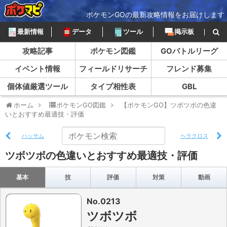
ポケモンGOの最新攻略情報をお届けします
最新情報
データ
ツール
掲示板
攻略記事
ポケモン図鑑
GOバトルリーグ
イベント情報
フィールドリサーチ
フレンド募集
個体値厳選ツール
タイプ相性表
GBL
ホーム
ポケモンGO図鑑
【ポケモンGO】ツボツボの色違
いとおすすめ最適技・評価
ハッサム
ヘラクロス
ツボツボの色違いとおすすめ最適技・評価
基本
技
評価
対策
動画
No.0213
ツボツボ