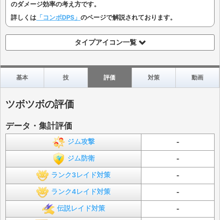
のダメージ効率の考え方です。
詳しくは
「コンボDPS」
のページで解説されております。
タイプアイコン一覧
基本
技
評価
対策
動画
ツボツボの評価
データ・集計評価
ジム攻撃
-
ジム防衛
-
ランク3レイド対策
-
ランク4レイド対策
-
伝説レイド対策
-