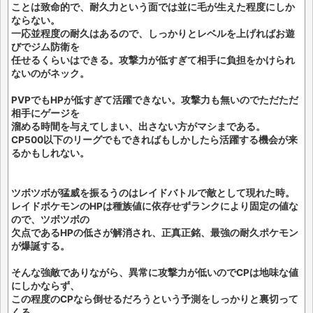
ことは致命的で、耐久力という面では並に毛が生えた程度にしか
ならない。
一応並程度の耐久はあるので、しっかりとレベルを上げればお遊
びでジム防衛を
任せるくらいはできる。攻撃力が低すぎて相手に負担をかけられ
ないのがネック。
PVPでもHPが低すぎて活躍できない。攻撃力も無いのでただただ
相手にゲージを
溜める時間を与えてしまい、出さない方がマシまである。
CP500以下のリーグでもできればもしかしたら活躍する機会が来
るかもしれない。
ツボツボが猛威を振るうのはレイドバトルで敵として現れた時。
レイドポケモンのHPは種族値に依存せずランクにより固定の値な
ので、ツボツボの
欠点であるHPの低さが解消され、正真正銘、最強の耐久ポケモン
が爆誕する。
そんな強敵でありながら、異常に攻撃力が低いのでCPは地味な値
にしかならず、
この程度のCPなら倒せるだろうという予測をしっかりと裏切って
くる。