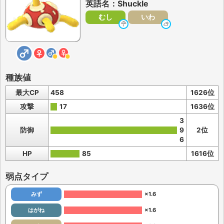
英語名：Shuckle
むし
いわ
種族値
最大CP
458
1626位
攻撃
17
1636位
3
防御
9
2位
6
HP
85
1616位
弱点タイプ
みず
×1.6
はがね
×1.6