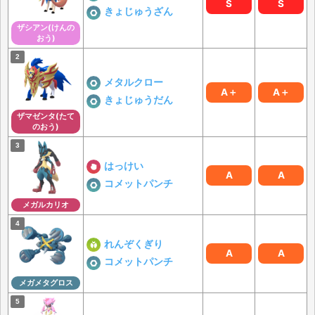
S
S
きょじゅうざん
ザシアン(けんの
おう)
メタルクロー
A＋
A＋
きょじゅうだん
ザマゼンタ(たて
のおう)
はっけい
A
A
コメットパンチ
メガルカリオ
れんぞくぎり
A
A
コメットパンチ
メガメタグロス