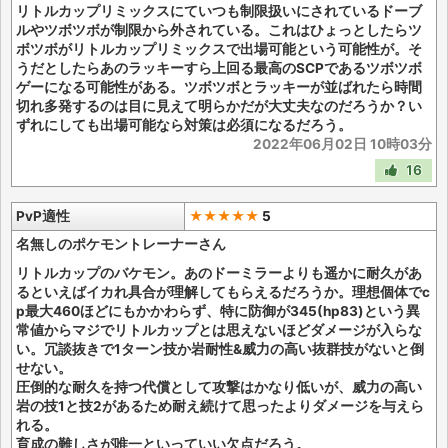
リトルカップリミックスにていつも制限扱いにされているドーブ
ルやツボツボが制限から外されている。これはひょっとしたらツ
ボツボがリトルカップリミックスで出場可能という可能性が。そ
うだとしたらあのラッキーすら上回る最高のSCPであるツボツボ
ゲーになる可能性がある。ツボツボとラッキーが並ばれたら時間
切れ多発するのは目に見えて明らかだが大丈夫なのだろうか？い
ずれにしても出場可能なら対策は必須になるだろう。
2022年06月02日 10時03分
16
PvP適性
★★★★★
5
名無しのポケモントレーナーさん
リトルカップのバケモン。あのドーミラーよりも遥かに耐久があ
るといえばイカれ具合が理解してもらえるだろうか。理想個体でc
p最大460ほどにもかかわらず、特に防御が345(hp83)という異
常値からマジでリトルカップとは思えないほどダメージが入らな
い。冗談抜きで1ターン技か岩耐性&威力の高い抜群技がないと倒
せない。
圧倒的な耐久を持つ代償として攻撃はかなり低いが、威力の高い
岩の技1と技2があるため耐え続けて思ったよりダメージを与えら
れる。
育成の難しさが唯一といっていい欠点だろう。