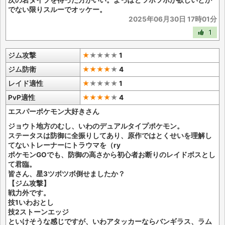
次の岩タイプを待った方がいい。よっぽどツボツボが欲しいとか
でない限りスルーでオッケー。
2025年06月30日 17時01分
1
ジム攻撃
★
★
★
★
★
1
ジム防衛
★★★★
★
4
レイド適性
★
★
★
★
★
1
PvP適性
★★★★
★
4
エスパーポケモン大好きさん
ジョウト地方のむし、いわのデュアルタイプポケモン。
ステータスは防御に全振りしてあり、原作ではとくせいを理解し
てないトレーナーにトラウマを（ry
ポケモンGOでも、防御の高さから初心者お断りのレイドボスとし
て君臨。
皆さん、星3ツボツボ倒せましたか？
【ジム攻撃】
戦力外です。
技1いわおとし
技2ストーンエッジ
といけそうな感じですが、いわアタッカーならバンギラス、ラム