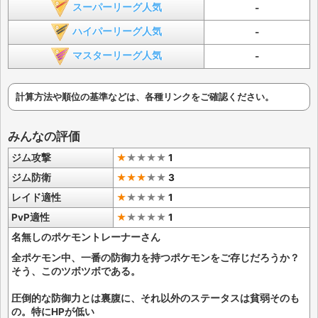
スーパーリーグ人気
-
ハイパーリーグ人気
-
マスターリーグ人気
-
計算方法や順位の基準などは、各種リンクをご確認ください。
みんなの評価
ジム攻撃
★
★
★
★
★
1
ジム防衛
★★★
★
★
3
レイド適性
★
★
★
★
★
1
PvP適性
★
★
★
★
★
1
名無しのポケモントレーナーさん
全ポケモン中、一番の防御力を持つポケモンをご存じだろうか？
そう、このツボツボである。
圧倒的な防御力とは裏腹に、それ以外のステータスは貧弱そのも
の。特にHPが低い