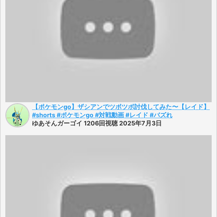
【ポケモンgo】ザシアンでツボツボ討伐してみた〜【レイド】
#shorts #ポケモンgo #対戦動画 #レイド #バズれ
ゆあそんガーゴイ 1206回視聴 2025年7月3日