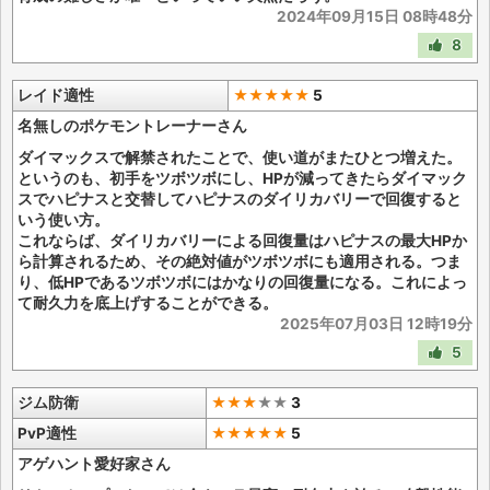
2024年09月15日 08時48分
8
レイド適性
★★★★★
5
名無しのポケモントレーナーさん
ダイマックスで解禁されたことで、使い道がまたひとつ増えた。
というのも、初手をツボツボにし、HPが減ってきたらダイマック
スでハピナスと交替してハピナスのダイリカバリーで回復すると
いう使い方。
これならば、ダイリカバリーによる回復量はハピナスの最大HPか
ら計算されるため、その絶対値がツボツボにも適用される。つま
り、低HPであるツボツボにはかなりの回復量になる。これによっ
て耐久力を底上げすることができる。
2025年07月03日 12時19分
5
ジム防衛
★★★
★
★
3
PvP適性
★★★★★
5
アゲハント愛好家さん