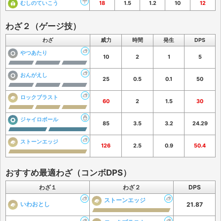
むしのていこう
18
1.5
1.2
10
12
わざ２（ゲージ技）
わざ
威力
時間
発生
DPS
やつあたり
10
2
1
5
おんがえし
25
0.5
0.1
50
ロックブラスト
60
2
1.5
30
ジャイロボール
85
3.5
3.2
24.29
ストーンエッジ
126
2.5
0.9
50.4
おすすめ最適わざ（コンボDPS）
わざ１
わざ２
DPS
ストーンエッジ
いわおとし
21.87