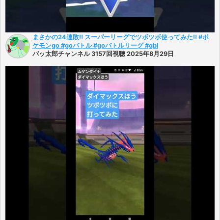
まさかの24連敗‼︎ スーパーリーグでツボツボ使ってみた‼︎ #ポ
ケモンgo #goバトル #goバトルリーグ #gbl
バッ太郎チャンネル 3157回視聴 2025年8月29日