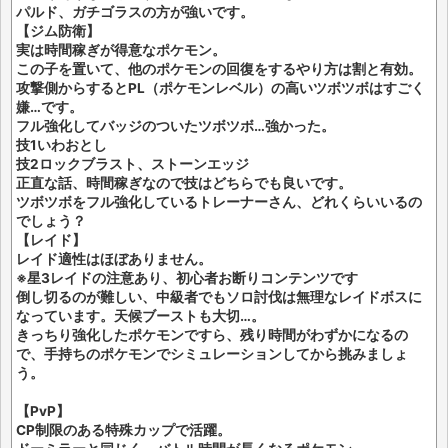
パルド、ガチゴラスの方が強いです。
【ジム防衛】
実は時間稼ぎが得意なポケモン。
この子を置いて、他のポケモンの回復をするやり方は割と有効。
攻撃側からするとPL（ポケモンレベル）の高いツボツボはすごく
嫌…です。
フル強化してバッジのついたツボツボ…強かった。
技1いわおとし
技2ロックブラスト、ストーンエッジ
正直な話、時間稼ぎなので技はどちらでも良いです。
ツボツボをフル強化しているトレーナーさん、どれくらいいるの
でしょう？
【レイド】
レイド適性はほぼありません。
※星3レイドの注意あり、初心者お断りコンテンツです
倒し切るのが難しい、中級者でもソロ討伐は無理なレイドボスに
なっています。天候ブーストも大切…。
きっちり強化したポケモンですら、残り時間がわずかになるの
で、手持ちのポケモンでシミュレーションしてから挑みましょ
う。
【PvP】
CP制限のある特殊カップで活躍。