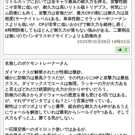
リトルカップにおいては全キャラ最高の耐久力を誇る。攻撃性能
こそ非常に低いが、耐久力は高いリトル版トリデプス。何気にジ
ム防衛にも向く。攻撃力は皆無だが、最大CPの割には耐久力は並
程度(サーナイトレベル)ある。単体性能こそラッキーやソーナン
スよりも低いが、CPが非常に低いおかげで耐久力を維持し易く、
8時間防衛してもほとんど耐久力が落ちない強みがある。二重弱点
は無いのでバンギラスやドサイドンよりも防衛向き
2025年10月08日 14時32分
2
名無しのポケモントレーナーさん
ダイマックスが解禁されたが性能は微妙。
確かに防御力は最高クラスだが、その代わりにHPと攻撃力は最低
クラス。ダイマックスでエースは無理。ラッキーの方が火力ある
と言えばどれだけ絶望的な火力か分かりやすいだろう。
防御力の高さからダイウォールの恩恵を最も受ける1匹ではある。
が、それザマゼンタでよくね？という言葉が待っている。
耐性はツボツボよりずっと優秀、総合的な耐久力もHPがあるうえ
にウォールを解放していれば最初からシールドが1つある。そして
火力もずっと上。勝てる気がしない。
一応限定唯一のダイロック使いではあるが、