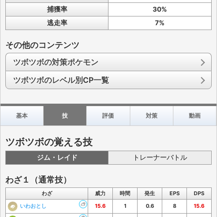
捕獲率
30%
逃走率
7%
その他のコンテンツ
ツボツボの対策ポケモン
ツボツボのレベル別CP一覧
基本
技
評価
対策
動画
ツボツボの覚える技
ジム・レイド
トレーナーバトル
わざ１（通常技）
わざ
威力
時間
発生
EPS
DPS
いわおとし
15.6
1
0.6
8
15.6