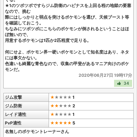
★1のツボツボですらジム防衛のハピナスを上回る程の地獄の要塞
なので、挑む
際にはしっかりと弱点を突けるポケモンを選び、天候ブースト等
を確認しておこう。
ちなみにツボツボにこちらのポケモンが倒されるということはほ
ぼ無いので、
用意するポケモンは1匹か2匹程度で足りる。
何にせよ、ポケモン界一硬いポケモンとして知名度はあり、ネタ
には事欠かない。
色違いも綺麗な青色なので、収集の甲斐があるマニア向けのポケ
モンだ。
2020年06月27日 19時17分
34
ジム攻撃
★
★
★
★
★
1
ジム防衛
★★
★
★
★
2
レイド適性
★
★
★
★
★
1
PvP適性
★★★★★
5
名無しのポケモントレーナーさん