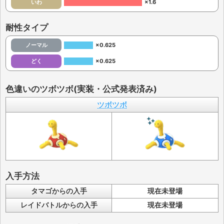
いわ
×1.6
耐性タイプ
ノーマル
×0.625
どく
×0.625
色違いのツボツボ(実装・公式発表済み)
ツボツボ
入手方法
タマゴからの入手
現在未登場
レイドバトルからの入手
現在未登場