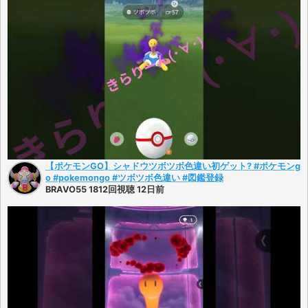
【ポケモンGO】シャドウツボツボ色違い初ゲット? #ポケモンg
o #pokemongo #ツボツボ色違い #図鑑登録
BRAVO55 1812回視聴 12日前