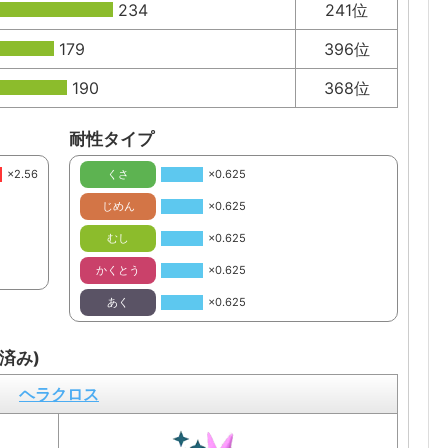
234
241位
179
396位
190
368位
耐性タイプ
×2.56
くさ
×0.625
じめん
×0.625
むし
×0.625
かくとう
×0.625
あく
×0.625
済み)
ヘラクロス