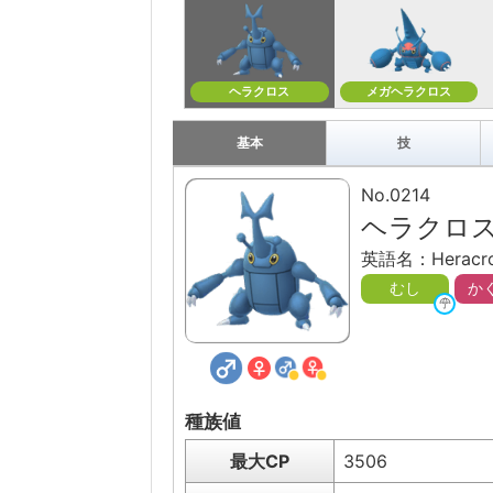
ヘラクロス
メガヘラクロス
基本
技
No.0214
ヘラクロ
英語名：Heracro
むし
か
種族値
最大CP
3506