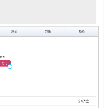
評価
対策
動画
ス
ss
くとう
247位