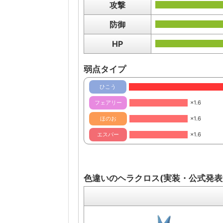
攻撃
防御
HP
弱点タイプ
ひこう
フェアリー
×1.6
ほのお
×1.6
エスパー
×1.6
色違いのヘラクロス(実装・公式発表