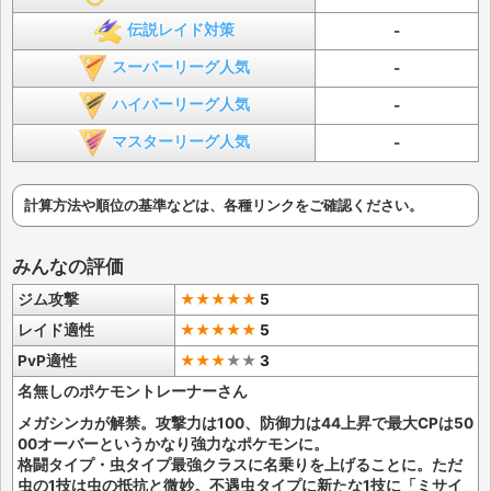
伝説レイド対策
-
スーパーリーグ人気
-
ハイパーリーグ人気
-
マスターリーグ人気
-
計算方法や順位の基準などは、各種リンクをご確認ください。
みんなの評価
ジム攻撃
★★★★★
5
レイド適性
★★★★★
5
PvP適性
★★★
★
★
3
名無しのポケモントレーナーさん
メガシンカが解禁。攻撃力は100、防御力は44上昇で最大CPは50
00オーバーというかなり強力なポケモンに。
格闘タイプ・虫タイプ最強クラスに名乗りを上げることに。ただ
虫の1技は虫の抵抗と微妙。不遇虫タイプに新たな1技に「ミサイ