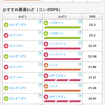
おすすめ最適わざ（コンボDPS）
わざ１
わざ２
DPS
メガホーン
れんぞくぎり
23.3
メガホーン
カウンター
23.2
インファイト
カウンター
22.41
インファイト
れんぞくぎり
22.06
じしん
カウンター
21.88
はやてがえし
カウンター
21.51
じしん
れんぞくぎり
21.28
はやてがえし
れんぞくぎり
20.91