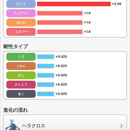
ひこう
×2.56
フェアリー
×1.6
ほのお
×1.6
エスパー
×1.6
耐性タイプ
くさ
×0.625
じめん
×0.625
むし
×0.625
かくとう
×0.625
あく
×0.625
進化の流れ
ヘラクロス