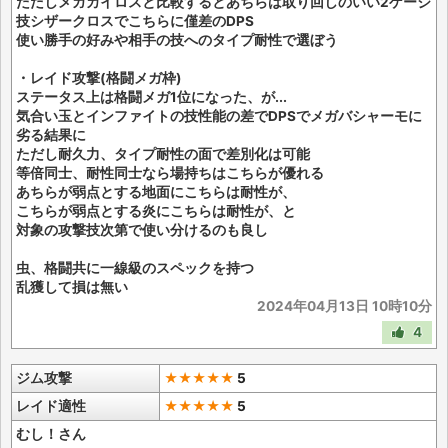
ただしメガカイロスと比較するとあちらは取り回しのいい2ゲージ
技シザークロスでこちらに僅差のDPS
使い勝手の好みや相手の技へのタイプ耐性で選ぼう
・レイド攻撃(格闘メガ枠)
ステータス上は格闘メガ1位になった、が...
気合い玉とインファイトの技性能の差でDPSでメガバシャーモに
劣る結果に
ただし耐久力、タイプ耐性の面で差別化は可能
等倍同士、耐性同士なら場持ちはこちらが優れる
あちらが弱点とする地面にこちらは耐性が、
こちらが弱点とする炎にこちらは耐性が、と
対象の攻撃技次第で使い分けるのも良し
虫、格闘共に一線級のスペックを持つ
乱獲して損は無い
2024年04月13日 10時10分
4
ジム攻撃
★★★★★
5
レイド適性
★★★★★
5
むし！さん