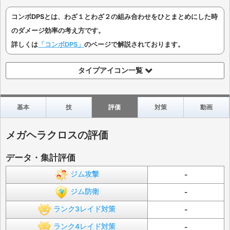
コンボDPSとは、わざ１とわざ２の組み合わせをひとまとめにした時
のダメージ効率の考え方です。
詳しくは
「コンボDPS」
のページで解説されております。
タイプアイコン一覧
基本
技
評価
対策
動画
メガヘラクロスの評価
データ・集計評価
ジム攻撃
-
ジム防衛
-
ランク3レイド対策
-
ランク4レイド対策
-