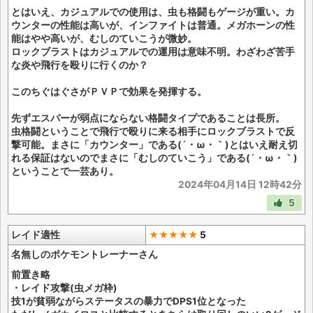
とはいえ、カジュアルでの使用は、虫も格闘もゲージが重い。カ
ウンターの性能は高いが、インファイトは普通。メガホーンの性
能はやや高いが、むしのていこうが微妙。
ロックブラストはカジュアルでの運用は意味不明。わざわざ苦手
な炎や飛行を殴りに行くのか？
このちぐはぐさがＰＶＰで効果を発揮する。
先ずエスパーが弱点にならない格闘タイプであることは長所。
虫格闘ということで飛行で殴りに来る相手にロックブラストで反
撃可能。まさに「カウンター」である(´・ω・｀)とはいえ耐え切
れる保証はないのでまさに「むしのていこう」である(´・ω・｀)
ということで一芸あり。
2024年04月14日 12時42分
5
レイド適性
★★★★★
5
名無しのポケモントレーナーさん
前置き略
・レイド攻撃(虫メガ枠)
技1が貧弱ながらステータスの暴力でDPS1位となった