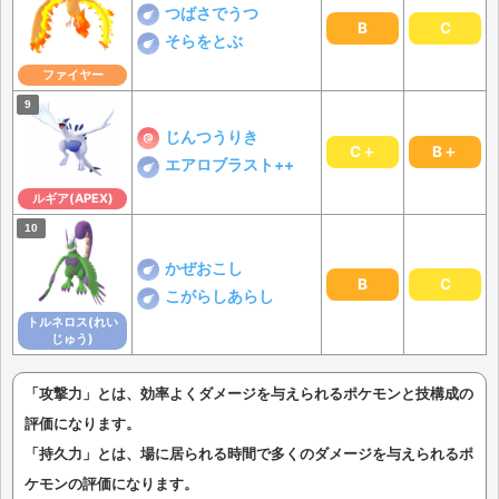
つばさでうつ
B
C
そらをとぶ
ファイヤー
じんつうりき
C＋
B＋
エアロブラスト++
ルギア(APEX)
かぜおこし
B
C
こがらしあらし
トルネロス(れい
じゅう)
「攻撃力」とは、効率よくダメージを与えられるポケモンと技構成の
評価になります。
「持久力」とは、場に居られる時間で多くのダメージを与えられるポ
ケモンの評価になります。