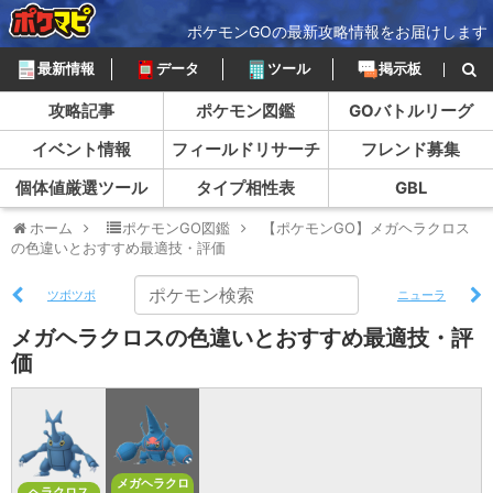
ポケモンGOの最新攻略情報をお届けします
最新情報
データ
ツール
掲示板
攻略記事
ポケモン図鑑
GOバトルリーグ
イベント情報
フィールドリサーチ
フレンド募集
個体値厳選ツール
タイプ相性表
GBL
ホーム
ポケモンGO図鑑
【ポケモンGO】メガヘラクロス
の色違いとおすすめ最適技・評価
ツボツボ
ニューラ
メガヘラクロスの色違いとおすすめ最適技・評
価
メガヘラクロ
ヘラクロス