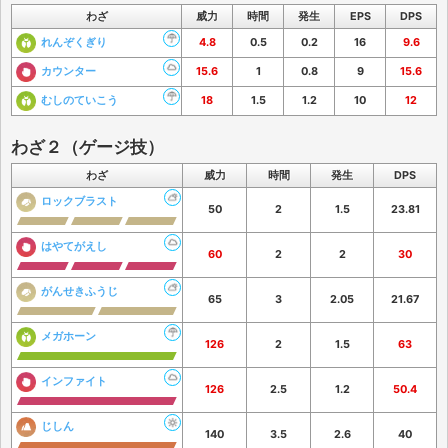
わざ
威力
時間
発生
EPS
DPS
れんぞくぎり
4.8
0.5
0.2
16
9.6
カウンター
15.6
1
0.8
9
15.6
むしのていこう
18
1.5
1.2
10
12
わざ２（ゲージ技）
わざ
威力
時間
発生
DPS
ロックブラスト
50
2
1.5
23.81
はやてがえし
60
2
2
30
がんせきふうじ
65
3
2.05
21.67
メガホーン
126
2
1.5
63
インファイト
126
2.5
1.2
50.4
じしん
140
3.5
2.6
40