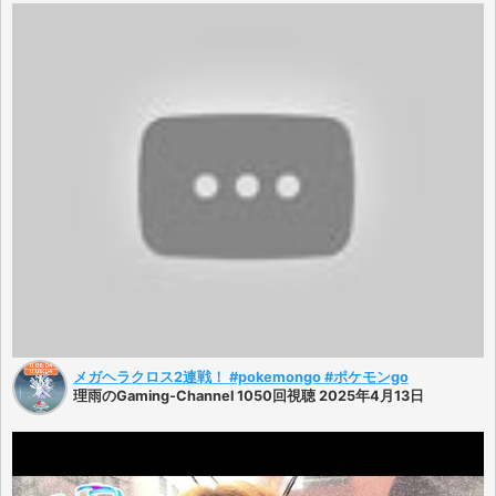
メガヘラクロス2連戦！ #pokemongo #ポケモンgo
理雨のGaming-Channel 1050回視聴 2025年4月13日