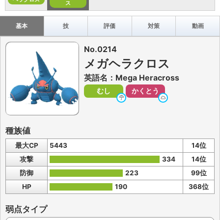
ス
基本
技
評価
対策
動画
No.0214
メガヘラクロス
英語名：Mega Heracross
むし
かくとう
種族値
最大CP
5443
14位
攻撃
334
14位
防御
223
99位
HP
190
368位
弱点タイプ