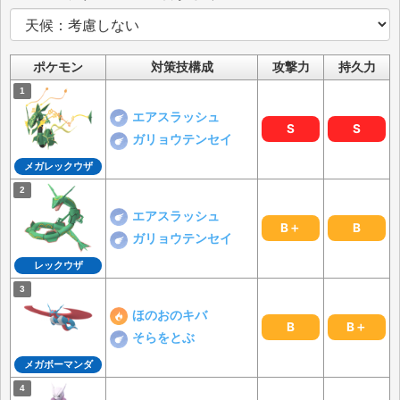
ポケモン
対策技構成
攻撃力
持久力
エアスラッシュ
S
S
ガリョウテンセイ
メガレックウザ
エアスラッシュ
B＋
B
ガリョウテンセイ
レックウザ
ほのおのキバ
B
B＋
そらをとぶ
メガボーマンダ