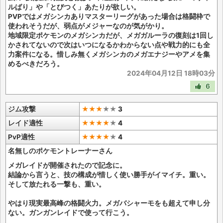
ルばり」や「とびつく」あたりが欲しい。
PVPではメガシンカありマスターリーグがあった場合は格闘枠で
使われそうだが、弱点がメジャーなのが気がかり。
地域限定ポケモンのメガシンカだが、メガガルーラの復刻は1回し
かされてないので次はいつになるかわからない点や戦力的にも全
力案件になる。惜しみ無くメガシンカのメガエナジーやアメを集
めるべきだろう。
2024年04月12日 18時03分
6
ジム攻撃
★★★
★
★
3
レイド適性
★★★★
★
4
PvP適性
★★★★
★
4
名無しのポケモントレーナーさん
メガレイドが開催されたので記念に。
結論から言うと、技の構成が惜しく使い勝手がイマイチ。重い。
そして放たれる一撃も、重い。
やはり現実最高峰の格闘火力。メガバシャーモをも超えて申し分
ない。ガンガンレイドで使って行こう。