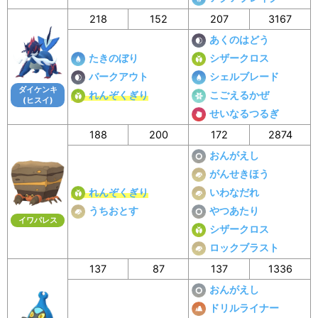
218
152
207
3167
あくのはどう
たきのぼり
シザークロス
バークアウト
シェルブレード
ダイケンキ
れんぞくぎり
こごえるかぜ
(ヒスイ)
せいなるつるぎ
188
200
172
2874
おんがえし
がんせきほう
れんぞくぎり
いわなだれ
うちおとす
やつあたり
イワパレス
シザークロス
ロックブラスト
137
87
137
1336
おんがえし
ドリルライナー