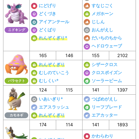
にどげり
すなじごく
どくづき
メガホーン
アイアンテール
じしん
どくばり
おんがえし
ニドキング
れんぞくぎり*
だいちのちから
ヘドロウェーブ
165
146
155
2102
れんぞくぎり
シザークロス
むしのていこう
クロスポイズン
むしくい*
ソーラービーム
パラセクト
124
115
141
1397
いあいぎり*
つばめがえし
エアスラッシュ
リーフブレード
れんぞくぎり
エアカッター
カモネギ
174
114
141
1893
かわらわり