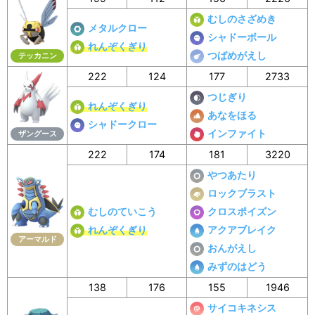
むしのさざめき
メタルクロー
シャドーボール
れんぞくぎり
つばめがえし
テッカニン
222
124
177
2733
つじぎり
れんぞくぎり
あなをほる
シャドークロー
インファイト
ザングース
222
174
181
3220
やつあたり
ロックブラスト
むしのていこう
クロスポイズン
れんぞくぎり
アクアブレイク
アーマルド
おんがえし
みずのはどう
138
176
155
1946
サイコキネシス