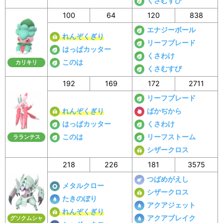
くさむすび
100
64
120
838
エナジーボール
れんぞくぎり
リーフブレード
はっぱカッター
くさわけ
このは
カリキリ
くさむすび
192
169
172
2711
リーフブレード
れんぞくぎり
ばかぢから
はっぱカッター
くさわけ
このは
リーフストーム
ラランテス
シザークロス
218
226
181
3575
つばめがえし
メタルクロー
シザークロス
たきのぼり
アクアジェット
れんぞくぎり
アクアブレイク
グソクムシャ