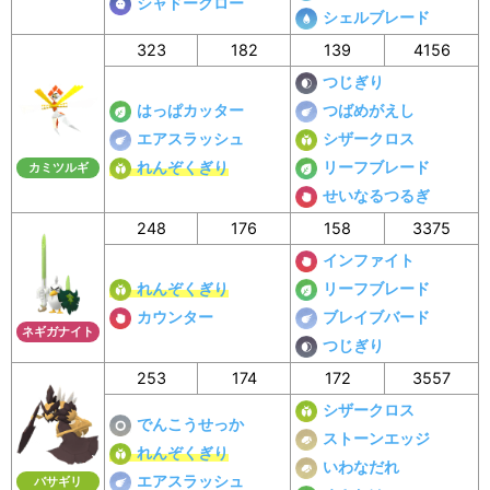
シャドークロー
シェルブレード
323
182
139
4156
つじぎり
はっぱカッター
つばめがえし
エアスラッシュ
シザークロス
れんぞくぎり
リーフブレード
カミツルギ
せいなるつるぎ
248
176
158
3375
インファイト
れんぞくぎり
リーフブレード
カウンター
ブレイブバード
ネギガナイト
つじぎり
253
174
172
3557
シザークロス
でんこうせっか
ストーンエッジ
れんぞくぎり
いわなだれ
エアスラッシュ
バサギリ