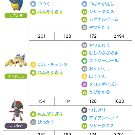
つつく
つばめがえし
れんぞくぎり
シザークロス
カブルモ
シグナルビーム
やつあたり
201
128
172
2494
やつあたり
むしのさざめき
エナジーボール
ボルトチェンジ
おんがえし
れんぞくぎり
ほうでん
デンチュラ
クロスポイズン
とびかかる
154
114
128
1620
つじぎり
れんぞくぎり
アイアンヘッド
ひっかく
シザークロス
コマタナ
252
199
174
3791