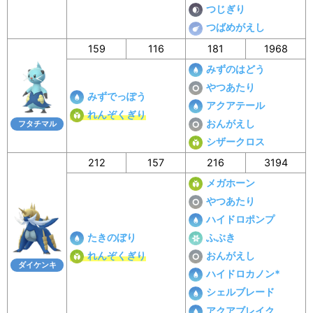
つじぎり
つばめがえし
159
116
181
1968
みずのはどう
やつあたり
みずでっぽう
アクアテール
れんぞくぎり
おんがえし
フタチマル
シザークロス
212
157
216
3194
メガホーン
やつあたり
ハイドロポンプ
たきのぼり
ふぶき
れんぞくぎり
おんがえし
ダイケンキ
ハイドロカノン*
シェルブレード
アクアブレイク