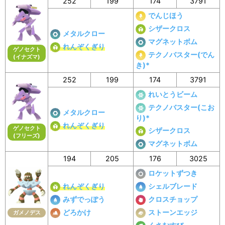
252
199
174
3791
でんじほう
シザークロス
メタルクロー
マグネットボム
れんぞくぎり
ゲノセクト
テクノバスター(でん
(イナズマ)
き)*
252
199
174
3791
れいとうビーム
テクノバスター(こお
メタルクロー
り)*
れんぞくぎり
ゲノセクト
シザークロス
(フリーズ)
マグネットボム
194
205
176
3025
ロケットずつき
れんぞくぎり
シェルブレード
みずでっぽう
クロスチョップ
どろかけ
ストーンエッジ
ガメノデス