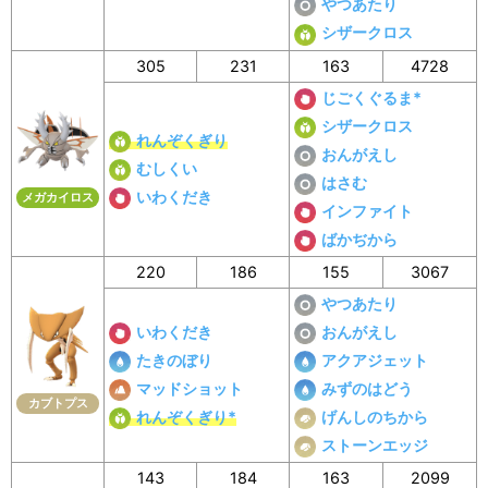
やつあたり
シザークロス
305
231
163
4728
じごくぐるま*
シザークロス
れんぞくぎり
おんがえし
むしくい
はさむ
いわくだき
メガカイロス
インファイト
ばかぢから
220
186
155
3067
やつあたり
いわくだき
おんがえし
たきのぼり
アクアジェット
マッドショット
みずのはどう
カブトプス
れんぞくぎり*
げんしのちから
ストーンエッジ
143
184
163
2099