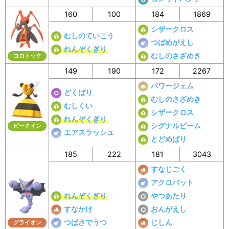
160
100
184
1869
シザークロス
むしのていこう
つばめがえし
れんぞくぎり
むしのさざめき
コロトック
149
190
172
2267
パワージェム
どくばり
むしのさざめき
むしくい
シザークロス
れんぞくぎり
シグナルビーム
ビークイン
エアスラッシュ
とどめばり
185
222
181
3043
すなじごく
アクロバット
れんぞくぎり
やつあたり
すなかけ
おんがえし
つばさでうつ
じしん
グライオン