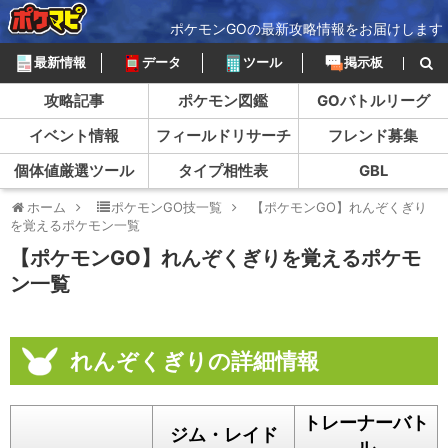
ポケモンGOの最新攻略情報をお届けします
最新情報
データ
ツール
掲示板
攻略記事
ポケモン図鑑
GOバトルリーグ
イベント情報
フィールドリサーチ
フレンド募集
個体値厳選ツール
タイプ相性表
GBL
ホーム
ポケモンGO技一覧
【ポケモンGO】れんぞくぎり
を覚えるポケモン一覧
【ポケモンGO】れんぞくぎりを覚えるポケモ
ン一覧
れんぞくぎりの詳細情報
トレーナーバト
ジム・レイド
ル