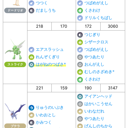
つつく
つばめがえし
だましうち
くさわけ
ドードリオ
ドリルくちばし
218
170
172
3060
つじぎり
シザークロス
エアスラッシュ
つばめがえし
れんぞくぎり
やつあたり
はがねのつばさ*
おんがえし
ストライク
むしのさざめき*
くさわけ
221
159
190
3147
アイアンヘッド
はかいこうせん
りゅうのいぶき
いわなだれ
いわおとし
やつあたり
かみつく
げんしのちから
プテラ