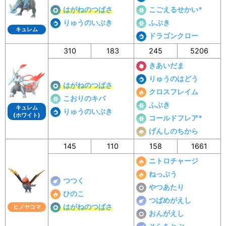
はがねのつばさ
こごえるせかい*
りゅうのいぶき
ふぶき
キュレム
ドラゴンクロー
310
183
245
5206
きあいだま
りゅうのはどう
はがねのつばさ
クロスフレイム
こおりのキバ
ふぶき
キュレム
りゅうのいぶき
(ホワイト)
コールドフレア*
げんしのちから
145
110
158
1661
ニトロチャージ
ねっぷう
つつく
やつあたり
ひのこ
つばめがえし
はがねのつばさ
ヒノヤコマ
おんがえし