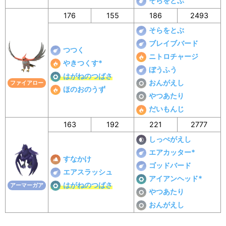
そらをとぶ
176
155
186
2493
そらをとぶ
ブレイブバード
つつく
ニトロチャージ
やきつくす*
ぼうふう
はがねのつばさ
おんがえし
ファイアロー
ほのおのうず
やつあたり
だいもんじ
163
192
221
2777
しっぺがえし
エアカッター*
すなかけ
ゴッドバード
エアスラッシュ
アイアンヘッド*
はがねのつばさ
アーマーガア
やつあたり
おんがえし