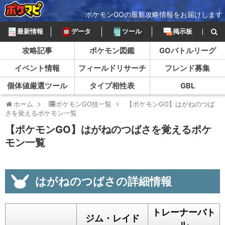
ポケモンGOの最新攻略情報をお届けします
最新情報
データ
ツール
掲示板
攻略記事
ポケモン図鑑
GOバトルリーグ
イベント情報
フィールドリサーチ
フレンド募集
個体値厳選ツール
タイプ相性表
GBL
ホーム
ポケモンGO技一覧
【ポケモンGO】はがねのつば
さを覚えるポケモン一覧
【ポケモンGO】はがねのつばさを覚えるポケ
モン一覧
はがねのつばさの詳細情報
トレーナーバト
ジム・レイド
ル