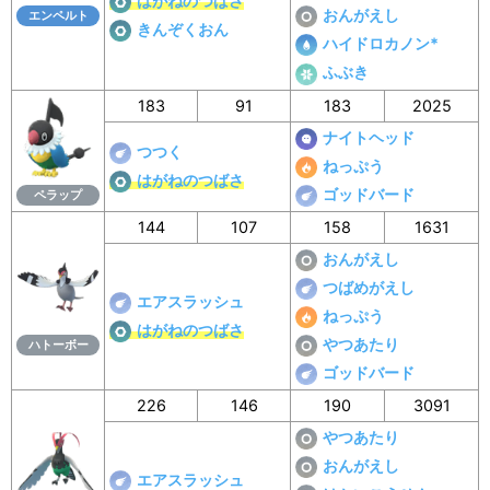
はがねのつばさ
おんがえし
エンペルト
きんぞくおん
ハイドロカノン*
ふぶき
183
91
183
2025
ナイトヘッド
つつく
ねっぷう
はがねのつばさ
ゴッドバード
ペラップ
144
107
158
1631
おんがえし
つばめがえし
エアスラッシュ
ねっぷう
はがねのつばさ
やつあたり
ハトーボー
ゴッドバード
226
146
190
3091
やつあたり
おんがえし
エアスラッシュ