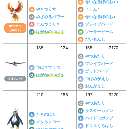
せいなるほのお++
やきつくす
じしん*
めざめるパワー
せいなるほのお+
じんつうりき
ブレイブバード
ホウオウ
(APEX)
はがねのつばさ
ソーラービーム
だいもんじ
185
124
155
2170
やつあたり
ブレイブバード
つばさでうつ
ゴッドバード
はがねのつばさ
つばめがえし
オオスバメ
おんがえし
210
186
197
3279
やつあたり
ラスターカノン
たきのぼり
ハイドロポンプ
メタルクロー
ドリルくちばし