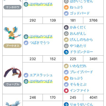
はかいこうせん
はがねのつばさ
ねっぷう
ケンホロウ
ゴッドバード
292
139
181
3766
かみくだく
おんがえし
はがねのつばさ
げんしのちから
つばさでうつ
やつあたり
アーケオス
ドラゴンクロー
232
152
225
3491
いわなだれ
ブレイブバード
エアスラッシュ
ねっぷう
はがねのつばさ
そらをとぶ
ウォーグル
インファイト
246
170
245
4041
りゅうせいぐん