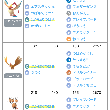
たつまき
エアスラッシュ
フェザーダンス
つばさでうつ*
おんがえし
はがねのつばさ
ブレイブバード
メガピジョッ
ト
かぜおこし*
ぼうふう
エアカッター*
ねっぷう
182
133
163
2257
つばめがえし
たつまき*
はがねのつばさ
そらをとぶ
つつく
ドリルライナー
オニドリル
ゴッドバード
ドリルくちばし
218
140
155
2670
ブレイブバード
はがねのつばさ
エアカッター*