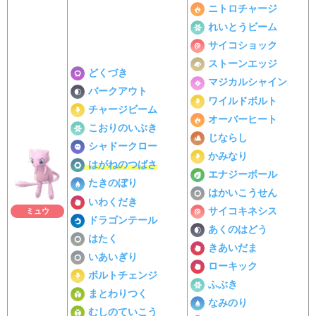
ニトロチャージ
れいとうビーム
サイコショック
ストーンエッジ
どくづき
マジカルシャイン
バークアウト
ワイルドボルト
チャージビーム
オーバーヒート
こおりのいぶき
じならし
シャドークロー
かみなり
はがねのつばさ
エナジーボール
たきのぼり
はかいこうせん
いわくだき
サイコキネシス
ミュウ
ドラゴンテール
あくのはどう
はたく
きあいだま
いあいぎり
ローキック
ボルトチェンジ
ふぶき
まとわりつく
なみのり
むしのていこう