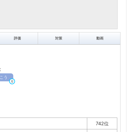
評価
対策
動画
ト
t
こう
742位