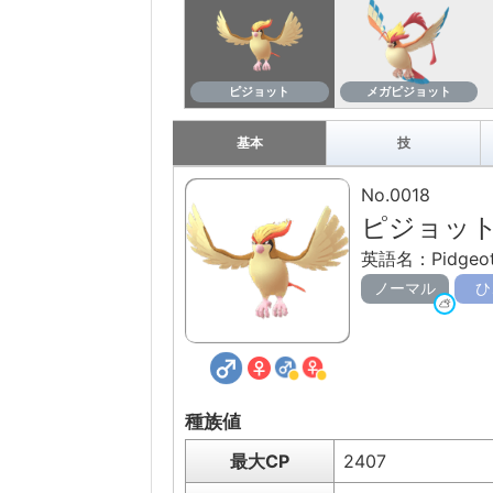
ピジョット
メガピジョット
基本
技
No.0018
ピジョッ
英語名：Pidgeo
ノーマル
ひ
種族値
最大CP
2407