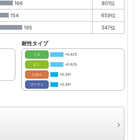
166
801位
154
659位
195
347位
耐性タイプ
くさ
×0.625
むし
×0.625
じめん
×0.391
ゴースト
×0.391