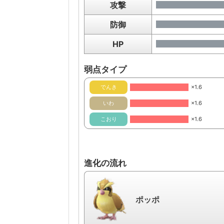
攻撃
防御
HP
弱点タイプ
でんき
×1.6
いわ
×1.6
こおり
×1.6
進化の流れ
ポッポ