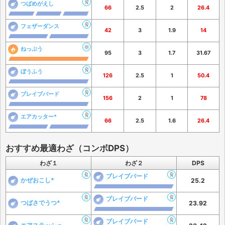
つばめがえし
66
2.5
2
26.4
フェザーダンス
42
3
1.9
14
ねっぷう
95
3
1.7
31.67
ぼうふう
126
2.5
1
50.4
ブレイブバード
156
2
1
78
エアカッター*
66
2.5
1.6
26.4
おすすめ最適わざ（コンボDPS）
わざ１
わざ２
DPS
ブレイブバード
かぜおこし*
25.2
ブレイブバード
つばさでうつ*
23.92
ブレイブバード