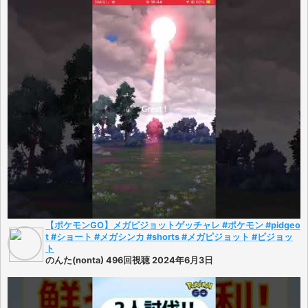
【ポケモンGO】メガピジョットゲッチャレ #ポケモン #pidgeo
t #ショート #メガシンカ #shorts #メガピジョット #ピジョッ
ト
のんた(nonta) 496回視聴 2024年6月3日