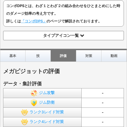
コンボDPSとは、わざ１とわざ２の組み合わせをひとまとめにした時
のダメージ効率の考え方です。
詳しくは
「コンボDPS」
のページで解説されております。
タイプアイコン一覧
基本
技
評価
対策
動画
メガピジョットの評価
データ・集計評価
ジム攻撃
-
ジム防衛
-
ランク3レイド対策
-
ランク4レイド対策
-