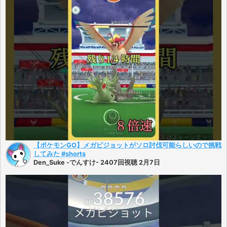
【ポケモンGO】メガピジョットがソロ討伐可能らしいので挑戦
してみた #shorts
Den_Suke -でんすけ- 2407回視聴 2月7日