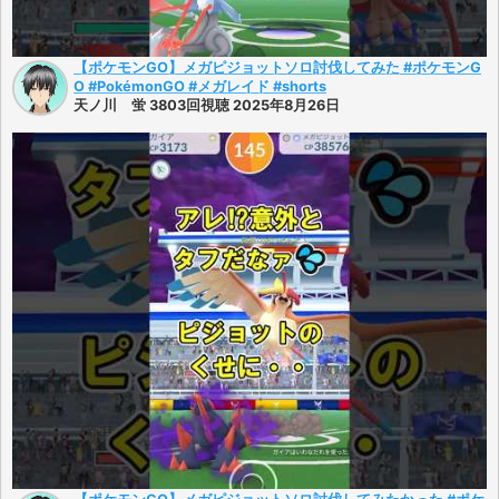
【ポケモンGO】メガピジョットソロ討伐してみた #ポケモンG
O #PokémonGO #メガレイド #shorts
天ノ川 蛍 3803回視聴 2025年8月26日