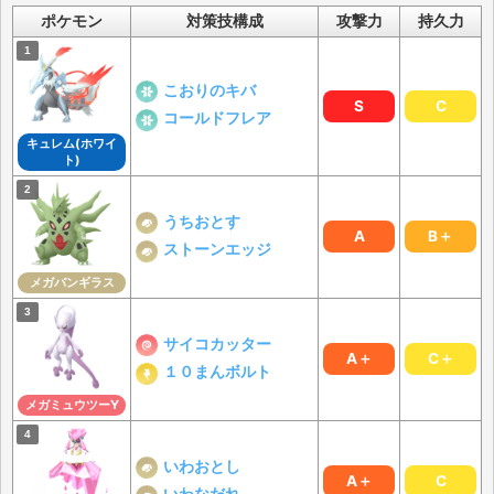
ポケモン
対策技構成
攻撃力
持久力
こおりのキバ
S
C
コールドフレア
キュレム(ホワイ
ト)
うちおとす
A
B＋
ストーンエッジ
メガバンギラス
サイコカッター
A＋
C＋
１０まんボルト
メガミュウツーY
いわおとし
A＋
C