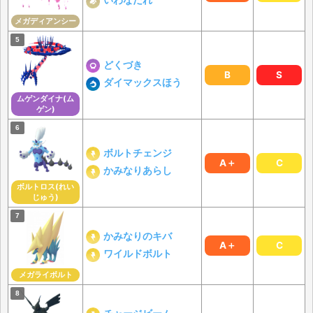
いわなだれ
メガディアンシー
どくづき
B
S
ダイマックスほう
ムゲンダイナ(ム
ゲン)
ボルトチェンジ
A＋
C
かみなりあらし
ボルトロス(れい
じゅう)
かみなりのキバ
A＋
C
ワイルドボルト
メガライボルト