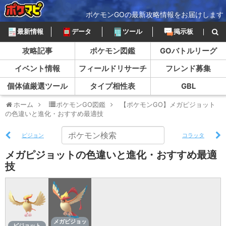
ポケモンGOの最新攻略情報をお届けします
最新情報
データ
ツール
掲示板
攻略記事
ポケモン図鑑
GOバトルリーグ
イベント情報
フィールドリサーチ
フレンド募集
個体値厳選ツール
タイプ相性表
GBL
ホーム
ポケモンGO図鑑
【ポケモンGO】メガピジョット
の色違いと進化・おすすめ最適技
ピジョン
コラッタ
メガピジョットの色違いと進化・おすすめ最適
技
メガピジョッ
ピジョット