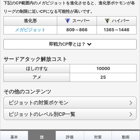
下記のCP範囲内のメガピジョットを進化させると、進化形ポケモンが各
リーグの制限に近いCPになる可能性が高いです。
進化形
スーパー
ハイパー
メガピジョット
809～866
1365～1446
即戦力CP帯とは？
サードアタック解放コスト
ほしのすな
10000
アメ
25
その他のコンテンツ
ピジョットの対策ポケモン
ピジョットのレベル別CP一覧
基本
技
評価
対策
動画