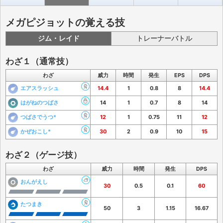
メガピジョットの覚える技
ジム・レイド
トレーナーバトル
わざ１（通常技）
わざ
威力
時間
発生
EPS
DPS
エアスラッシュ
14.4
1
0.8
8
14.4
はがねのつばさ
14
1
0.7
8
14
つばさでうつ*
12
1
0.75
11
12
かぜおこし*
30
2
0.9
10
15
わざ２（ゲージ技）
わざ
威力
時間
発生
DPS
おんがえし
30
0.5
0.1
60
たつまき
50
3
1.15
16.67