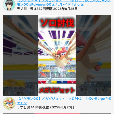
【ポケモンGO】メガピジョットソロ討伐してみたかった #ポケ
モンGO #PokémonGO #メガレイド #shorts
天ノ川 蛍 4832回視聴 2025年8月25日
【ポケモンGO】メガピジョット ソロ討伐 #ポケモンgo #ポ
ケモン
うすしお 1484回視聴 2025年8月23日