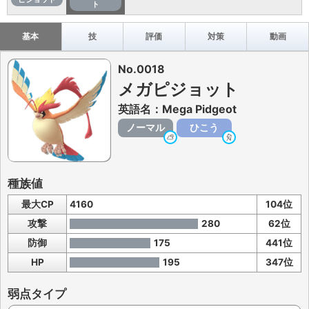
ト
基本
技
評価
対策
動画
No.0018
メガピジョット
英語名：Mega Pidgeot
ノーマル
ひこう
種族値
最大CP
4160
104位
攻撃
280
62位
防御
175
441位
HP
195
347位
弱点タイプ