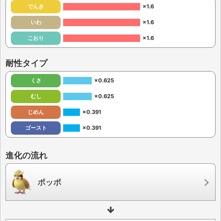
でんき
×1.6
いわ
×1.6
こおり
×1.6
耐性タイプ
くさ
×0.625
むし
×0.625
じめん
×0.391
ゴースト
×0.391
進化の流れ
ポッポ