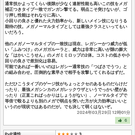
通常技かよってくらい後隙が少なく連射性能も高いこの技をメガ
補正つきタイプ一致でガンガン撃てる。弱点こそ突けないが、ゴ
リ押し性能はそれなりに高い。
小回りの良さと優れた火力効率から、新しいメイン技になりうる
期待の技。メガノーマルタイプとしては最強クラスといってもい
いだろう。
他のメガノーマルタイプの一致技は現在、レガシーかつ威力が低
い「ふみつけ」のメガガルーラと、威力は非常に高いが隙の膨大
な「はかいこうせん」のメガミミロップの2体。コストの低さや小
回りの良さで差別化は容易。
可能であれば一番いいのはレガシー通常技の「つばさでうつ」と
の組み合わせ。圧倒的な素早さで相手を攻撃してくれるはずだ。
ただひこうタイプのゲージ技がちょっとクセのあるものだらけだ
ったり、最強メガシンカのメガレックウザというでっかい壁があ
ったり（正直こればっかりはしょうがない）、ノーマルタイプで
等倍で殴るよりも別のメガで弱点を突いた方が火力効率はいいと
いうのが現状ではあるのだが。でも決して弱くはないぞ。
2024年03月29日 12時01分
6
PvP適性
★★★
★
★
3