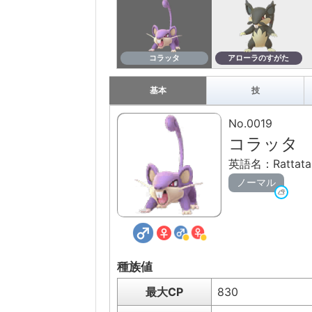
コラッタ
アローラのすがた
基本
技
No.0019
コラッタ
英語名：Rattata
ノーマル
種族値
最大CP
830