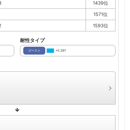
3
1439位
1571位
2
1593位
耐性タイプ
ゴースト
×0.391