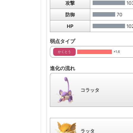
攻撃
10
防御
70
HP
10
弱点タイプ
かくとう
×1.6
進化の流れ
コラッタ
ラッタ