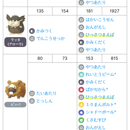
やつあたり
135
154
181
1927
はかいこうせん
おんがえし
かみつく
ひっさつまえば
でんこうせっか
ラッタ
かみくだく
(アローラ)
やつあたり
80
73
153
815
やつあたり
れいとうビーム*
かみくだく
ばかぢから*
たいあたり
ひっさつまえば
とっしん
１０まんボルト*
ビッパ
シャドーボール*
くさむすび
おんがえし