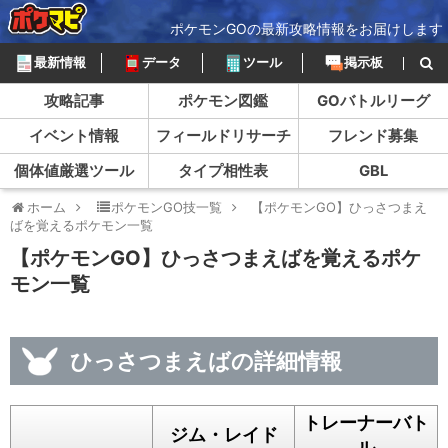
ポケモンGOの最新攻略情報をお届けします
最新情報
データ
ツール
掲示板
攻略記事
ポケモン図鑑
GOバトルリーグ
イベント情報
フィールドリサーチ
フレンド募集
個体値厳選ツール
タイプ相性表
GBL
ホーム
ポケモンGO技一覧
【ポケモンGO】ひっさつまえ
ばを覚えるポケモン一覧
【ポケモンGO】ひっさつまえばを覚えるポケ
モン一覧
ひっさつまえばの詳細情報
トレーナーバト
ジム・レイド
ル