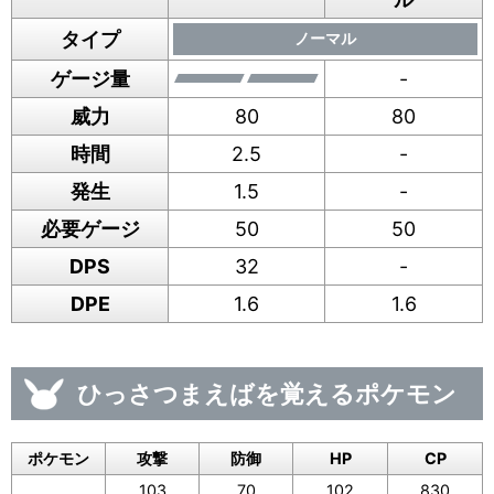
タイプ
ノーマル
ゲージ量
-
威力
80
80
時間
2.5
-
発生
1.5
-
必要ゲージ
50
50
DPS
32
-
DPE
1.6
1.6
ひっさつまえばを覚えるポケモン
ポケモン
攻撃
防御
HP
CP
103
70
102
830