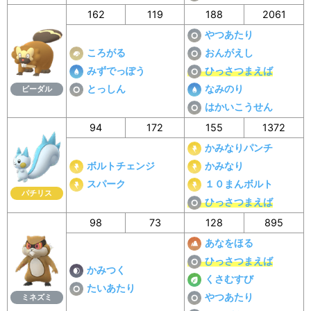
162
119
188
2061
やつあたり
ころがる
おんがえし
みずでっぽう
ひっさつまえば
とっしん
なみのり
ビーダル
はかいこうせん
94
172
155
1372
かみなりパンチ
ボルトチェンジ
かみなり
スパーク
１０まんボルト
パチリス
ひっさつまえば
98
73
128
895
あなをほる
ひっさつまえば
かみつく
くさむすび
たいあたり
やつあたり
ミネズミ