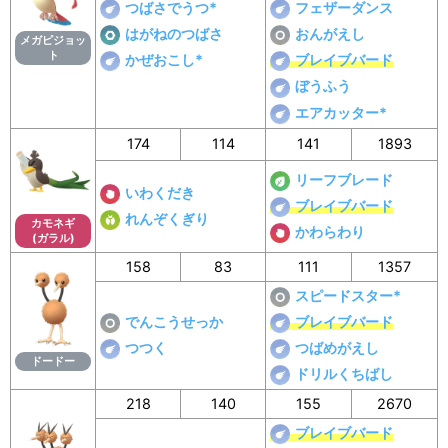
つばさでうつ*
フェザーダンス
はがねのつばさ
おんがえし
メガピジョッ
ト
かぜおこし*
ブレイブバード
ぼうふう
エアカッター*
174
114
141
1893
リーフブレード
いわくだき
ブレイブバード
れんぞくぎり
カモネギ
かわらわり
(ガラル)
158
83
111
1357
スピードスター*
でんこうせっか
ブレイブバード
つつく
つばめがえし
ドードー
ドリルくちばし
218
140
155
2670
ブレイブバード