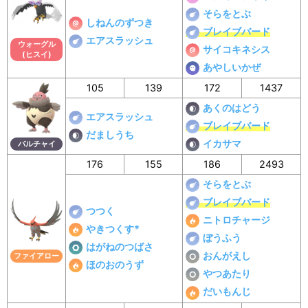
そらをとぶ
しねんのずつき
ブレイブバード
エアスラッシュ
ウォーグル
サイコキネシス
(ヒスイ)
あやしいかぜ
105
139
172
1437
あくのはどう
エアスラッシュ
ブレイブバード
だましうち
イカサマ
バルチャイ
176
155
186
2493
そらをとぶ
ブレイブバード
つつく
ニトロチャージ
やきつくす*
ぼうふう
はがねのつばさ
おんがえし
ファイアロー
ほのおのうず
やつあたり
だいもんじ