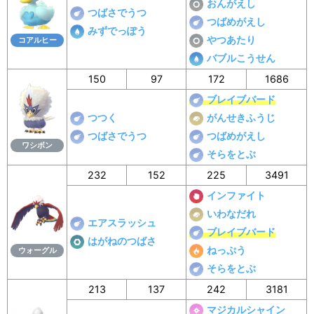
おんがえし
つばさでうつ
つばめがえし
みずでっぽう
やつあたり
コアルヒー
バブルこうせん
150
97
172
1686
ブレイブバード
つつく
がんせきふうじ
つばさでうつ
つばめがえし
ワシボン
そらをとぶ
232
152
225
3491
インファイト
いわなだれ
エアスラッシュ
ブレイブバード
はがねのつばさ
ねっぷう
ウォーグル
そらをとぶ
213
137
242
3181
マジカルシャイン