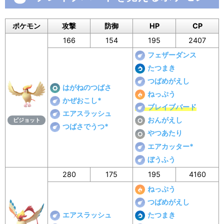
ポケモン
攻撃
防御
HP
CP
166
154
195
2407
フェザーダンス
たつまき
つばめがえし
はがねのつばさ
ねっぷう
かぜおこし*
ブレイブバード
エアスラッシュ
おんがえし
ピジョット
つばさでうつ*
やつあたり
エアカッター*
ぼうふう
280
175
195
4160
ねっぷう
つばめがえし
エアスラッシュ
たつまき