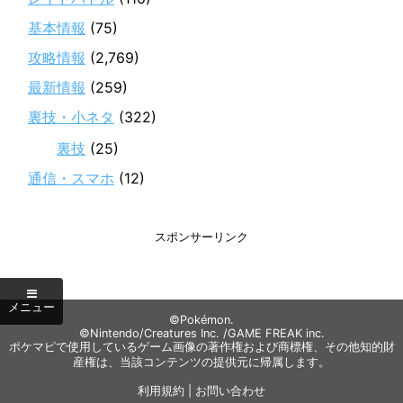
基本情報
(75)
攻略情報
(2,769)
最新情報
(259)
裏技・小ネタ
(322)
裏技
(25)
通信・スマホ
(12)
スポンサーリンク
©Pokémon.
©Nintendo/Creatures Inc. /GAME FREAK inc.
ポケマピで使用しているゲーム画像の著作権および商標権、その他知的財
産権は、当該コンテンツの提供元に帰属します。
利用規約
|
お問い合わせ