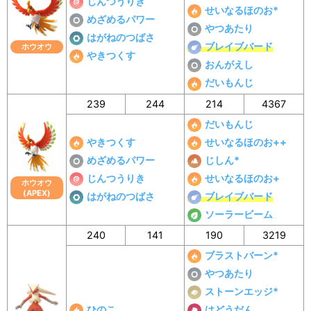
じんつうりき
せいなるほのお*
めざめるパワー
やつあたり
はがねのつばさ
ブレイブバード
ホウオウ
やきつくす
おんがえし
だいもんじ
239
244
214
4367
だいもんじ
やきつくす
せいなるほのお++
めざめるパワー
じしん*
じんつうりき
せいなるほのお+
ホウオウ
(APEX)
はがねのつばさ
ブレイブバード
ソーラービーム
240
141
190
3219
ブラストバーン*
やつあたり
ストーンエッジ*
ひのこ
はどうだん