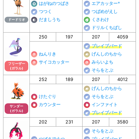
はがねのつばさ
エアカッター*
つつく
つばめがえし
だましうち
くさわけ
ドードリオ
ドリルくちばし
250
197
207
4059
ブレイブバード
ねんりき
げんしのちから
サイコカッター
みらいよち
フリーザー
(ガラル)
そらをとぶ
252
189
207
4012
げんしのちから
けたぐり
そらをとぶ
カウンター
インファイト
サンダー
(ガラル)
ブレイブバード
202
231
207
3580
そらをとぶ
つばさでうつ
ブレイブバード