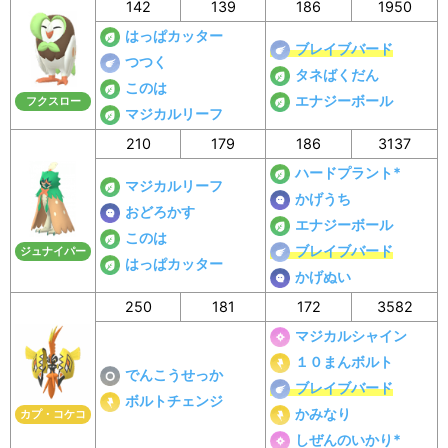
142
139
186
1950
はっぱカッター
ブレイブバード
つつく
タネばくだん
このは
エナジーボール
フクスロー
マジカルリーフ
210
179
186
3137
ハードプラント*
マジカルリーフ
かげうち
おどろかす
エナジーボール
このは
ブレイブバード
ジュナイパー
はっぱカッター
かげぬい
250
181
172
3582
マジカルシャイン
１０まんボルト
でんこうせっか
ブレイブバード
ボルトチェンジ
かみなり
カプ・コケコ
しぜんのいかり*