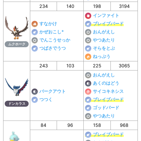
234
140
198
3194
インファイト
すなかけ
ブレイブバード
かぜおこし*
おんがえし
でんこうせっか
やつあたり
ムクホーク
つばさでうつ
そらをとぶ
ねっぷう
243
103
225
3065
おんがえし
あくのはどう
バークアウト
サイコキネシス
つつく
ブレイブバード
ドンカラス
ゴッドバード
やつあたり
84
96
158
968
ブレイブバード