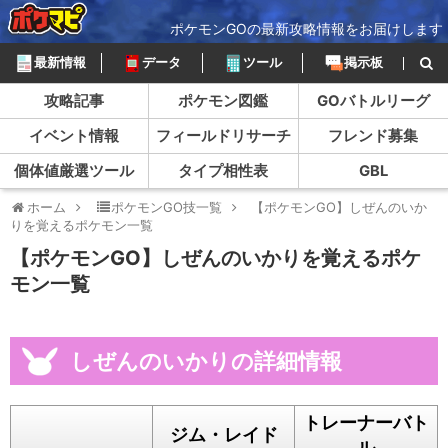
ポケモンGOの最新攻略情報をお届けします
最新情報
データ
ツール
掲示板
攻略記事
ポケモン図鑑
GOバトルリーグ
イベント情報
フィールドリサーチ
フレンド募集
個体値厳選ツール
タイプ相性表
GBL
ホーム
ポケモンGO技一覧
【ポケモンGO】しぜんのいか
りを覚えるポケモン一覧
【ポケモンGO】しぜんのいかりを覚えるポケ
モン一覧
しぜんのいかりの詳細情報
トレーナーバト
ジム・レイド
ル