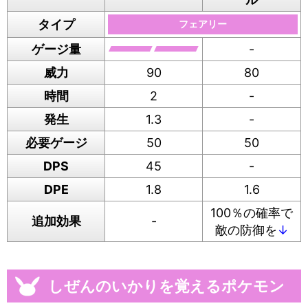
タイプ
フェアリー
ゲージ量
-
威力
90
80
時間
2
-
発生
1.3
-
必要ゲージ
50
50
DPS
45
-
DPE
1.8
1.6
100％の確率で
追加効果
-
敵の防御を
↓
しぜんのいかりを覚えるポケモン