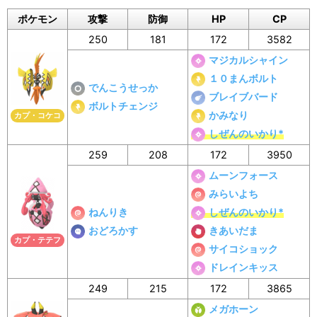
ポケモン
攻撃
防御
HP
CP
250
181
172
3582
マジカルシャイン
１０まんボルト
でんこうせっか
ブレイブバード
ボルトチェンジ
かみなり
カプ・コケコ
しぜんのいかり*
259
208
172
3950
ムーンフォース
みらいよち
ねんりき
しぜんのいかり*
おどろかす
きあいだま
カプ・テテフ
サイコショック
ドレインキッス
249
215
172
3865
メガホーン