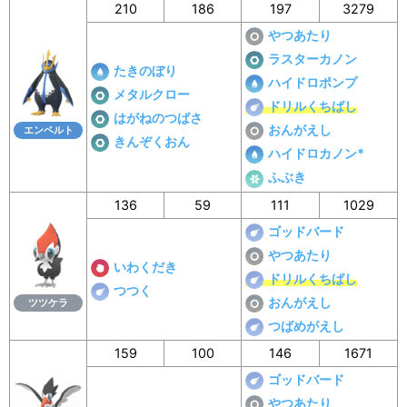
210
186
197
3279
やつあたり
ラスターカノン
たきのぼり
ハイドロポンプ
メタルクロー
ドリルくちばし
はがねのつばさ
おんがえし
エンペルト
きんぞくおん
ハイドロカノン*
ふぶき
136
59
111
1029
ゴッドバード
やつあたり
いわくだき
ドリルくちばし
つつく
おんがえし
ツツケラ
つばめがえし
159
100
146
1671
ゴッドバード
やつあたり