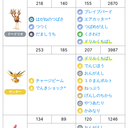
218
140
155
2670
ブレイブバード
はがねのつばさ
エアカッター*
つつく
つばめがえし
だましうち
くさわけ
ドードリオ
ドリルくちばし
253
185
207
3987
ドリルくちばし
でんじほう
おんがえし
チャージビーム
１０まんボルト
でんきショック*
ねっぷう
サンダー
げんしのちから
やつあたり
かみなり
134
89
120
1246
おんがえし