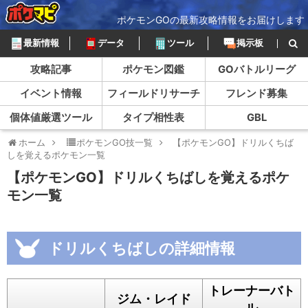
ポケモンGOの最新攻略情報をお届けします
最新情報
データ
ツール
掲示板
攻略記事
ポケモン図鑑
GOバトルリーグ
イベント情報
フィールドリサーチ
フレンド募集
個体値厳選ツール
タイプ相性表
GBL
ホーム
ポケモンGO技一覧
【ポケモンGO】ドリルくちば
しを覚えるポケモン一覧
【ポケモンGO】ドリルくちばしを覚えるポケ
モン一覧
ドリルくちばしの詳細情報
トレーナーバト
ジム・レイド
ル