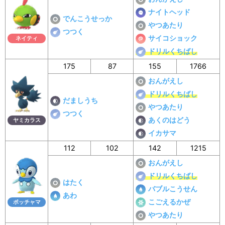
ナイトヘッド
でんこうせっか
やつあたり
つつく
サイコショック
ネイティ
ドリルくちばし
175
87
155
1766
おんがえし
ドリルくちばし
だましうち
やつあたり
つつく
あくのはどう
ヤミカラス
イカサマ
112
102
142
1215
おんがえし
ドリルくちばし
はたく
バブルこうせん
あわ
こごえるかぜ
ポッチャマ
やつあたり