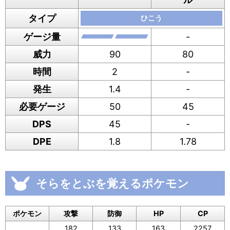
タイプ
ひこう
ゲージ量
-
威力
90
80
時間
2
-
発生
1.4
-
必要ゲージ
50
45
DPS
45
-
DPE
1.8
1.78
そらをとぶを覚えるポケモン
ポケモン
攻撃
防御
HP
CP
182
133
163
2257