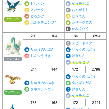
むしくい
そらをとぶ
スパーク
おんがえし
どろかけ
ほうでん
クワガノン
ボルトチェンジ*
シザークロス
かみくだく
231
164
186
3294
スピードスター
りゅうのいぶき
りゅうのはどう
じんつうりき
げきりん
ジジーロン
そらをとぶ
214
144
172
2788
りゅうのはどう
りゅうのいぶき
タネばくだん
タネマシンガン
げきりん
アップリュー
そらをとぶ
173
163
172
2421