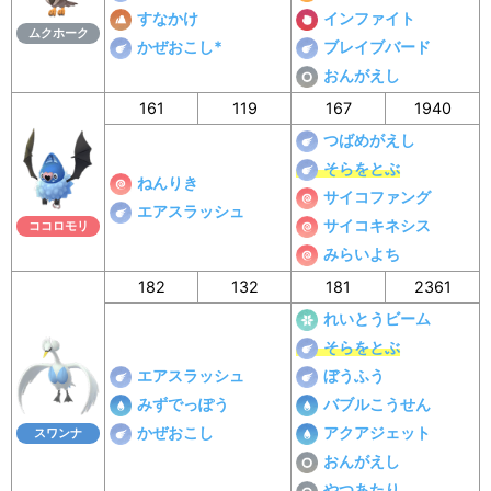
すなかけ
インファイト
ムクホーク
かぜおこし*
ブレイブバード
おんがえし
161
119
167
1940
つばめがえし
そらをとぶ
ねんりき
サイコファング
エアスラッシュ
サイコキネシス
ココロモリ
みらいよち
182
132
181
2361
れいとうビーム
そらをとぶ
エアスラッシュ
ぼうふう
みずでっぽう
バブルこうせん
かぜおこし
アクアジェット
スワンナ
おんがえし
やつあたり