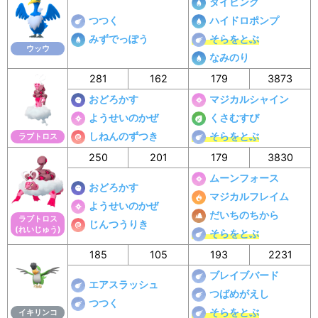
ダイビング
つつく
ハイドロポンプ
みずでっぽう
そらをとぶ
ウッウ
なみのり
281
162
179
3873
おどろかす
マジカルシャイン
ようせいのかぜ
くさむすび
しねんのずつき
そらをとぶ
ラブトロス
250
201
179
3830
ムーンフォース
おどろかす
マジカルフレイム
ようせいのかぜ
だいちのちから
ラブトロス
じんつうりき
(れいじゅう)
そらをとぶ
185
105
193
2231
ブレイブバード
エアスラッシュ
つばめがえし
つつく
そらをとぶ
イキリンコ