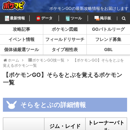
ポケモンGOの最新攻略情報をお届けします
最新情報
データ
ツール
掲示板
攻略記事
ポケモン図鑑
GOバトルリーグ
イベント情報
フィールドリサーチ
フレンド募集
個体値厳選ツール
タイプ相性表
GBL
ホーム
ポケモンGO技一覧
【ポケモンGO】そらをとぶを
覚えるポケモン一覧
【ポケモンGO】そらをとぶを覚えるポケモン
一覧
そらをとぶの詳細情報
トレーナーバト
ジム・レイド
ル