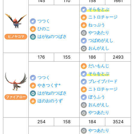
145
110
158
1661
そらをとぶ
ニトロチャージ
つつく
ねっぷう
ひのこ
やつあたり
はがねのつばさ
ヒノヤコマ
つばめがえし
おんがえし
176
155
186
2493
だいもんじ
そらをとぶ
つつく
ブレイブバード
やきつくす*
ニトロチャージ
はがねのつばさ
ぼうふう
ファイアロー
ほのおのうず
おんがえし
やつあたり
254
158
184
3524
やつあたり