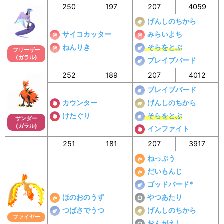
250
197
207
4059
げんしのちから
サイコカッター
みらいよち
ねんりき
そらをとぶ
フリーザー
(ガラル)
ブレイブバード
252
189
207
4012
ブレイブバード
カウンター
げんしのちから
けたぐり
そらをとぶ
サンダー
(ガラル)
インファイト
251
181
207
3917
ねっぷう
だいもんじ
ゴッドバード*
ほのおのうず
やつあたり
つばさでうつ
げんしのちから
ファイヤー
おんがえし