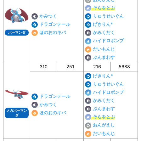
そらをとぶ
かみつく
りゅうせいぐん
ドラゴンテール
げきりん*
ほのおのキバ
かみくだく
ボーマンダ
ハイドロポンプ
だいもんじ
ぶんまわす
310
251
216
5688
げきりん*
りゅうせいぐん
ハイドロポンプ
ドラゴンテール
かみくだく
かみつく
ぶんまわす
メガボーマン
ほのおのキバ
ダ
そらをとぶ
おんがえし
だいもんじ