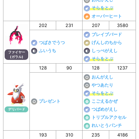
そらをとぶ
オーバーヒート
202
231
207
3580
ブレイブバード
つばさでうつ
げんしのちから
ふいうち
しっぺがえし
ファイヤー
(ガラル)
そらをとぶ
128
90
128
1237
おんがえし
やつあたり
そらをとぶ
プレゼント
こごえるかぜ
つばめがえし
デリバード
トリプルアクセル
れいとうパンチ
193
310
235
4186