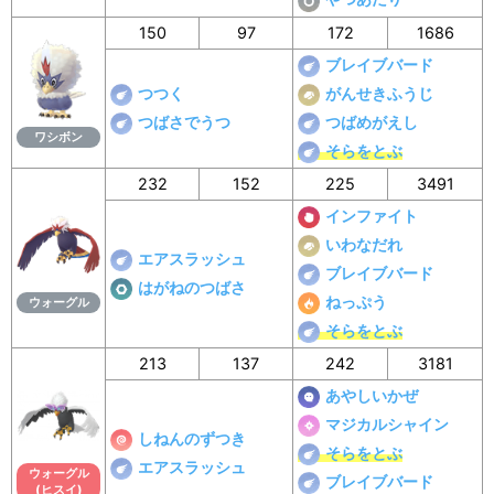
150
97
172
1686
ブレイブバード
つつく
がんせきふうじ
つばさでうつ
つばめがえし
ワシボン
そらをとぶ
232
152
225
3491
インファイト
いわなだれ
エアスラッシュ
ブレイブバード
はがねのつばさ
ねっぷう
ウォーグル
そらをとぶ
213
137
242
3181
あやしいかぜ
マジカルシャイン
しねんのずつき
そらをとぶ
エアスラッシュ
ウォーグル
ブレイブバード
(ヒスイ)