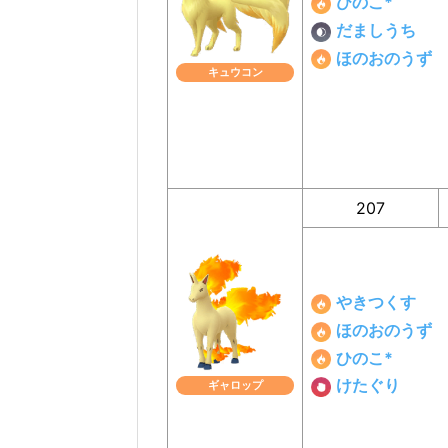
ひのこ*
だましうち
ほのおのうず
キュウコン
207
やきつくす
ほのおのうず
ひのこ*
けたぐり
ギャロップ