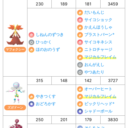
230
189
181
3459
だいもんじ
サイコショック
かえんほうしゃ
しねんのずつき
ブラストバーン*
ひっかく
サイコキネシス
ほのおのうず
ニトロチャージ
マフォクシー
マジカルフレイム
おんがえし
やつあたり
315
148
142
3727
オーバーヒート
やきつくす
マジカルフレイム
おどろかす
ビックリヘッド*
ズガドーン
シャドーボール
250
201
179
3830
そらをとぶ