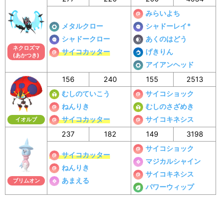
みらいよち
メタルクロー
シャドーレイ*
シャドークロー
あくのはどう
ネクロズマ
サイコカッター
げきりん
(あかつき)
アイアンヘッド
156
240
155
2513
むしのていこう
サイコショック
ねんりき
むしのさざめき
サイコカッター
サイコキネシス
イオルブ
237
182
149
3198
サイコショック
サイコカッター
マジカルシャイン
ねんりき
サイコキネシス
あまえる
ブリムオン
パワーウィップ