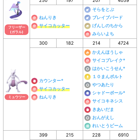
250
197
207
4059
そらをとぶ
ねんりき
ブレイブバード
サイコカッター
げんしのちから
フリーザー
(ガラル)
みらいよち
300
182
214
4724
かえんほうしゃ
サイコブレイク*
はかいこうせん*
１０まんボルト
カウンター*
やつあたり
サイコカッター
シャドーボール*
ねんりき
ミュウツー
サイコキネシス
きあいだま
おんがえし
れいとうビーム
399
215
228
6910