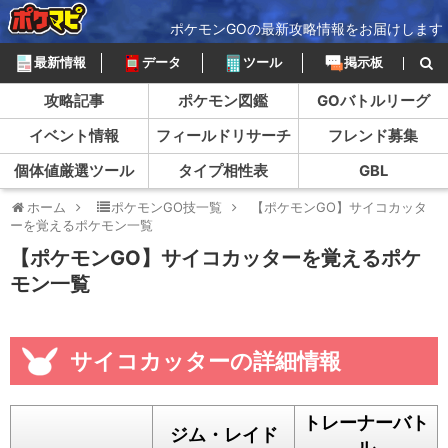
ポケモンGOの最新攻略情報をお届けします
最新情報
データ
ツール
掲示板
攻略記事
ポケモン図鑑
GOバトルリーグ
イベント情報
フィールドリサーチ
フレンド募集
個体値厳選ツール
タイプ相性表
GBL
ホーム
ポケモンGO技一覧
【ポケモンGO】サイコカッタ
ーを覚えるポケモン一覧
【ポケモンGO】サイコカッターを覚えるポケ
モン一覧
サイコカッターの詳細情報
トレーナーバト
ジム・レイド
ル