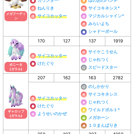
カウンター*
ほのおのパンチ
ねんりき
サイコキネシス*
メガフーディ
サイコカッター
マジカルシャイン*
ン
みらいよち
シャドーボール
170
127
137
1919
サイケこうせん
サイコカッター
じゃれつく
けたぐり
ポニータ
スピードスター
(ガラル)
207
162
163
2782
のしかかり
サイコキネシス
サイコカッター
じゃれつく
けたぐり
ワイルドボルト*
ギャロップ
ようせいのかぜ
(ガラル)
メガホーン
１０まんばりき