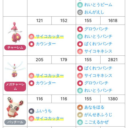
れいとうビーム
おんがえし
121
152
155
1618
グロウパンチ
サイコカッター
れいとうパンチ
カウンター
ばくれつパンチ
チャーレム
サイコキネシス
205
179
155
2821
ばくれつパンチ
サイコカッター
サイコキネシス
カウンター
グロウパンチ
メガチャーレ
ム
れいとうパンチ
116
116
155
1380
あなをほる
ふいうち
がんせきふうじ
サイコカッター
こごえるかぜ
パッチール