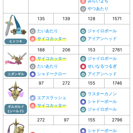
みらいよち
やつあたり
135
139
128
1571
たいあたり
ジャイロボール
サイコカッター
アイアンヘッド
ヒトツキ
188
206
153
2761
サイコカッター
ジャイロボール
たいあたり
せいなるつるぎ
シャドークロー
アイアンヘッド
ニダンギル
97
272
155
1746
ラスターカノン
エアスラッシュ
シャドーボール
サイコカッター
ギルガルド
ジャイロボール
(シールド)
272
97
155
2796
シャドーボール