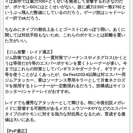
イは原作では威力100+とくせいを無視して攻撃するわざなのだ
が、ポケモンGOにはとくせいがない。故に威力230(一致276)と
いうぶっ飛んだ数値にしているのだろう。ゲージ技はシャドーレ
イ一択でokだろう。
ちなみにタイプの都合上あくとゴーストにめっぽう弱い。あくに
関しては対抗手段もないため、これらのポケモンとは距離を置い
た方がいい。
【ジム攻撃・レイド適正】
ジム防衛ではかくとう一貫対策でソーナンスやメタグロス(かくと
うは等倍だが)等のエスパーポケモンを置くトレーナーが多い。今
まではこれらの対策としてバンギラスやダークライ、ギラティナ
等を使うことがよくあったが、Go Fest2024以降は対エスパー用
ジムアタッカー、要はソーナンス専用キラーとして月食ネクロズ
マを採用するトレーナーが一定数現れるだろう。技構成はサイコ
カッター/シャドーレイがおすすめ。
レイドでも優秀なアタッカーとして輝ける。特に今後伝説メガレ
イドに登場する可能性があるメガミュウツーXやYなどのエスパー
タイプのポケモンに対する強力な対抗馬となるため、育成する価
値は大いにある。
【PvP適正】