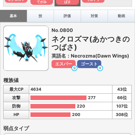
てがみ
ばさ
基本
技
評価
対策
動画
No.0800
ネクロズマ(あかつきの
つばさ)
英語名：Necrozma(Dawn Wings)
エスパー
ゴースト
種族値
最大CP
4634
43位
攻撃
277
66位
防御
220
107位
HP
200
308位
弱点タイプ