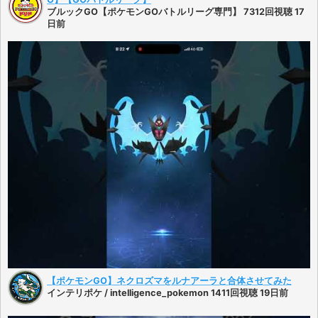
ブルックGO【ポケモンGOバトルリーグ専門】 7312回視聴 17
日前
【ポケモンGO】ネクロズマをルナアーラと合体させてみた
インテリポケ / intelligence_pokemon 1411回視聴 19日前