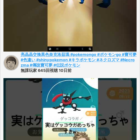
亮晶晶交換異色奈克洛茲瑪 #pokemongo #ポケモンgo #寶可夢
#色違い #shinypokemon #キラポケモン #ネクロズマ #Necro
zma #傳說寶可夢 #伝説ポケモン
無課玩家 645回視聴 10日前