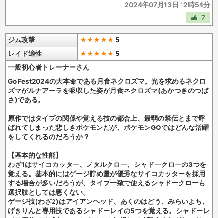
2024年07月13日 12時54分
7
ジム攻撃
★★★★★
5
レイド適性
★★★★★
5
一般初心者トレーナーさん
Go Fest2024の大本命である月食ネクロズマ。光を求めるネクロ
ズマがルナアーラを吸収した姿が月食ネクロズマ(あかつきのつば
さ)である。
原作ではタイプの関係や覚える技の都合上、最弱の禁伝とまで呼
ばれてしまった悲しきポケモンだが、ポケモンGOではどんな活躍
をしてくれるのだろうか？
【基本的な性能】
わざ1はサイコカッター、メタルクロー、シャドークローの3つを
覚える。基本的にはゲージ貯め量が優秀なサイコカッターを採用
する場合が多いだろうが、タイプ一致で使えるシャドークローも
選択肢としては悪くない。
ゲージ技(わざ2)はアイアンヘッド、あくのはどう、みらいよち、
げきりんと専用技であるシャドーレイの5つを覚える。シャドーレ