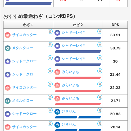
276
3
2.2
92
おすすめ最適わざ（コンボDPS）
わざ１
わざ２
DPS
シャドーレイ*
サイコカッター
33.91
シャドーレイ*
メタルクロー
30.79
シャドーレイ*
シャドークロー
30
みらいよち
シャドークロー
22.44
みらいよち
サイコカッター
22.23
みらいよち
メタルクロー
21.71
げきりん
シャドークロー
20.83
げきりん
サイコカッター
20.14