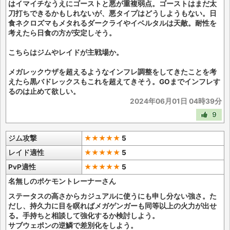
はイマイチなうえにゴーストと悪が重複弱点。ゴーストはまだ太
刀打ちできるかもしれないが、悪タイプはどうしようもない。日
食ネクロズマもメタれるダークライやイベルタルは天敵。耐性を
考えたら日食の方が安定しそう。
こちらはジムやレイドが主戦場か。
メガレックウザを超えるようなインフレ調整をしてきたことを考
えたら黒バドレックスもこれを超えてきそう。GOまでインフレす
るのは止めて欲しい。
2024年06月01日 04時39分
9
ジム攻撃
★★★★★
5
レイド適性
★★★★★
5
PvP適性
★★★★★
5
名無しのポケモントレーナーさん
ステータスの高さからカジュアルに使うにも申し分ない強さ。た
だし、持久力に目を瞑ればメガゲンガーも同等以上の火力が出せ
る。手持ちと相談して強化するか検討しよう。
サブウェポンの逆鱗で差別化をしよう。