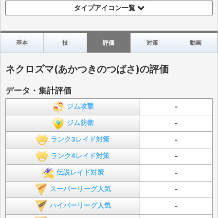
タイプアイコン一覧
基本
技
評価
対策
動画
ネクロズマ(あかつきのつばさ)の評価
データ・集計評価
ジム攻撃
-
ジム防衛
-
ランク3レイド対策
-
ランク4レイド対策
-
伝説レイド対策
-
スーパーリーグ人気
-
ハイパーリーグ人気
-