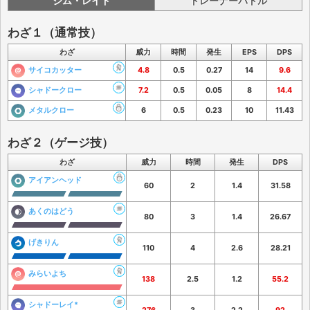
ジム・レイド
トレーナーバトル
わざ１（通常技）
わざ
威力
時間
発生
EPS
DPS
サイコカッター
4.8
0.5
0.27
14
9.6
シャドークロー
7.2
0.5
0.05
8
14.4
メタルクロー
6
0.5
0.23
10
11.43
わざ２（ゲージ技）
わざ
威力
時間
発生
DPS
アイアンヘッド
60
2
1.4
31.58
あくのはどう
80
3
1.4
26.67
げきりん
110
4
2.6
28.21
みらいよち
138
2.5
1.2
55.2
シャドーレイ*