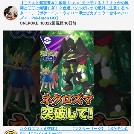
【このあと超重要⚠️】緊急！ついに史上初くる！？まさかの展
開と〇〇は無理すぎ！？色違いソルガレオで絶対に注意するべ
き・・。【ポケコイン・ウィロー博士ピカチュウ・合体ネクロ
ズマ・Pokémon GO】
ONEPOKE. 18322回視聴 16日前
ネクロズマさえ突破を、、、【マスターリーグ】【ポケモンG
O】【GOバトルリーグ】