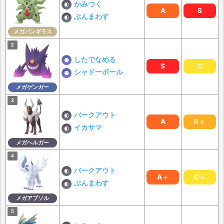
かみつく
A
S
ぶんまわす
メガバンギラス
したでなめる
S
C
シャドーボール
メガゲンガー
バークアウト
A
B＋
イカサマ
メガヘルガー
バークアウト
A＋
C＋
ぶんまわす
メガアブソル