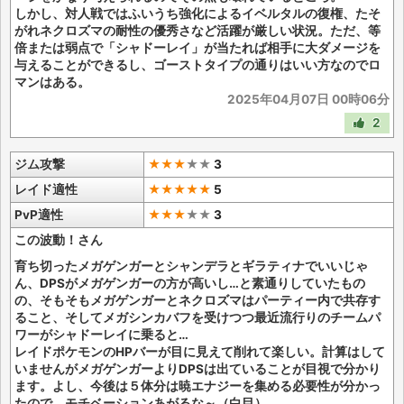
しかし、対人戦ではふいうち強化によるイベルタルの復権、たそ
がれネクロズマの耐性の優秀さなど活躍が厳しい状況。ただ、等
倍または弱点で「シャドーレイ」が当たれば相手に大ダメージを
与えることができるし、ゴーストタイプの通りはいい方なのでロ
マンはある。
2025年04月07日 00時06分
2
ジム攻撃
★★★
★
★
3
レイド適性
★★★★★
5
PvP適性
★★★
★
★
3
この波動！さん
育ち切ったメガゲンガーとシャンデラとギラティナでいいじゃ
ん、DPSがメガゲンガーの方が高いし…と素通りしていたもの
の、そもそもメガゲンガーとネクロズマはパーティー内で共存す
ること、そしてメガシンカバフを受けつつ最近流行りのチームパ
ワーがシャドーレイに乗ると…
レイドポケモンのHPバーが目に見えて削れて楽しい。計算はして
いませんがメガゲンガーよりDPSは出ていることが目視で分かり
ます。よし、今後は５体分は暁エナジーを集める必要性が分かっ
たので、モチベーションあがるな～（白目）