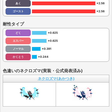
あく
×2.56
ゴースト
×2.56
耐性タイプ
どく
×0.625
エスパー
×0.625
ノーマル
×0.391
かくとう
×0.244
色違いのネクロズマ(実装・公式発表済み)
ネクロズマ(あかつき)