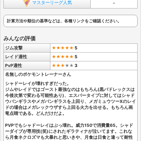
マスターリーグ人気
-
計算方法や順位の基準などは、各種リンクをご確認ください。
みんなの評価
ジム攻撃
★★★★★
5
レイド適性
★★★★★
5
PvP適性
★★★
★
★
3
名無しのポケモントレーナーさん
シャドーレイが壊れすぎだった。
ジムやレイドではゴースト最強なのはもちろん(黒バドレックスは
今後次第で変わる可能性あり)、エスパータイプに対してはシャド
ウバンギラスやメガバンギラスを上回り、メガミュウツーXのレイ
ドの場合はメガレックウザすら上回る火力を出せる。もちろん画
竜点睛である。どんだけだよ。
PVPでもシャドーレイはぶっ壊れ。威力150で消費量65。シャド
ーダイブが専用技(笑)にされたギラティナが泣いてます。これな
ら月食ネクロズマも大暴れと思いきや、月食は日食と違って耐性