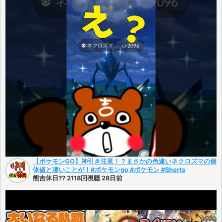
【ポケモンGO】神引き注意！？まさかの色違いネクロズマの個
体値と凄いことが！#ポケモンgo #ポケモン #Shorts
熊吉休日?? 2118回視聴 28日前