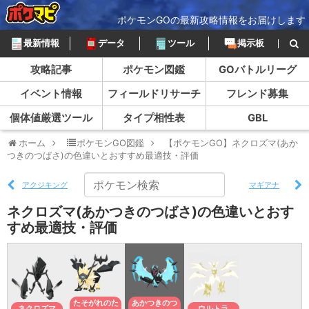
ポケモンGOの最新攻略情報をお届けします
最新情報
データ
ツール
掲示板
攻略記事
ポケモン図鑑
GOバトルリーグ
イベント情報
フィールドリサーチ
フレンド募集
個体値厳選ツール
タイプ相性表
GBL
ホーム
ポケモンGO図鑑
【ポケモンGO】ネクロズマ(あか
つきのつばさ)の色違いとおすすめ最適技・評価
アクジキング
マギアナ
ネクロズマ(あかつきのつばさ)の色違いとおす
すめ最適技・評価
たそがれのた
あかつきのつ
ネクロズマ
ウルトラ