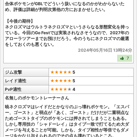
合体ポケモンがGBLでどういう扱いになるのかがわからないた
め、評価は詳細が判明次第他の方におまかせしたい。
【今後の期待】
ネクロズマはウルトラネクロズマというさらなる形態変化を持っ
ている。今回のGo Festでは実装されなさそうなので、2027年の
アローラツアーまでお預けだろう。今のうちにネクロズマの厳選
をしておくのも悪くない。
2024年05月16日 13時24分
7
ジム攻撃
★★★★★
5
レイド適性
★★★★★
5
PvP適性
★★★★
★
4
名無しのポケモントレーナーさん
暁ネクロズマはレイドだとかなりのぶっ壊れポケモン。「エスパ
ー、ゴースト」と弱点が「あく、ゴースト」だけだが二重弱点な
ためゴーストタイプのポケモンには押されてしまうこともある。
しかし専用技の「シャドーレイ」はタイプ一致で打てるため大ダ
メージを与えることが可能。しかも、タイプ相性が等倍でもダメ
ージをかなり与えられるのでその点も壊れているところ。