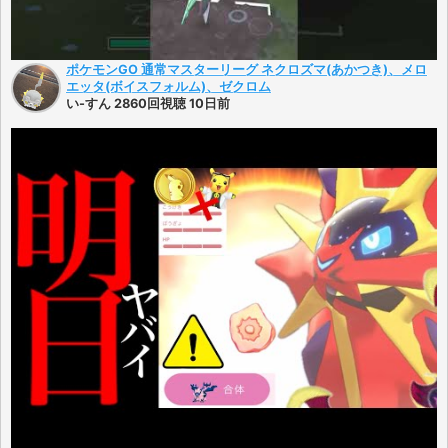
ポケモンGO 通常マスターリーグ ネクロズマ(あかつき)、メロ
エッタ(ボイスフォルム)、ゼクロム
い-すん 2860回視聴 10日前