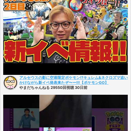
アルセウスの影に空港限定ポケモン!?キュレム&ネクロズマ追い
かけながら新イベ発表来たぞ〜ー!!!【ポケモンGO】
やまだちゃんねる 29550回視聴 30日前