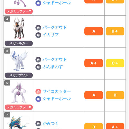
シャドーボール
メガミュウツーY
バークアウト
A
B＋
イカサマ
メガヘルガー
バークアウト
A＋
C＋
ぶんまわす
メガアブソル
サイコカッター
A
B
シャドーボール
メガミュウツーX
かみつく
B
A＋