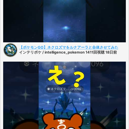
【ポケモンGO】ネクロズマをルナアーラと合体させてみた
インテリポケ / intelligence_pokemon 1411回視聴 18日前