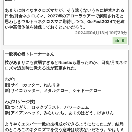
あまりに散々なネクロズマだが、そう遠くないうちに解禁される
日食/月食ネクロズマ、2027年のアローラツアーで解禁されると
思わしきウルトラネクロズマに期待しつつ、Go Fest2024で色違
いや高個体値を確保しておくといいだろう。
2024年04月13日 19時39分
9
一般初心者トレーナーさん
技があまりにも貧弱すぎるとNianticも思ったのか、日食/月食ネク
ロズマ追加時に覚える技が変更された。
わざ1
旧)サイコカッター、ねんりき
新)サイコカッター、メタルクロー、シャドークロー
わざ2(ゲージ技)
旧)つじぎり、ロックブラスト、パワージェム
新)アイアンヘッド、みらいよち、あくのはどう、げきりん
ようやくエスパー一致の技構成ができるようになった…が、結局
のところこのネクロズマを使う意味は現状ないだろう。やはりミ