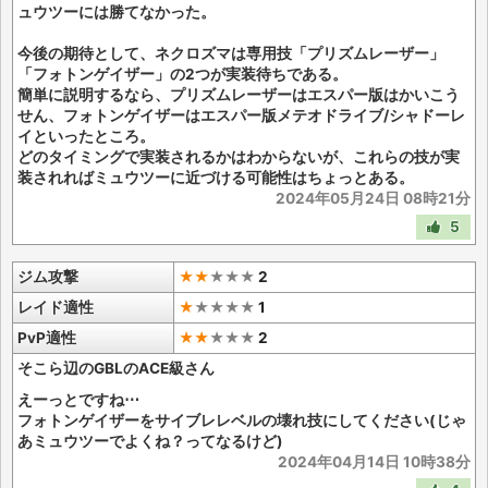
ュウツーには勝てなかった。
今後の期待として、ネクロズマは専用技「プリズムレーザー」
「フォトンゲイザー」の2つが実装待ちである。
簡単に説明するなら、プリズムレーザーはエスパー版はかいこう
せん、フォトンゲイザーはエスパー版メテオドライブ/シャドーレ
イといったところ。
どのタイミングで実装されるかはわからないが、これらの技が実
装されればミュウツーに近づける可能性はちょっとある。
2024年05月24日 08時21分
5
ジム攻撃
★★
★
★
★
2
レイド適性
★
★
★
★
★
1
PvP適性
★★
★
★
★
2
そこら辺のGBLのACE級さん
えーっとですね⋯
フォトンゲイザーをサイブレレベルの壊れ技にしてください(じゃ
あミュウツーでよくね？ってなるけど)
2024年04月14日 10時38分