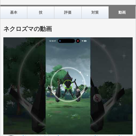
基本
技
評価
対策
動画
ネクロズマの動画