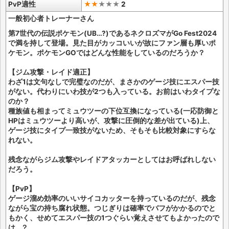
PvP適性
★★
★
★
★
2
一般初心者トレーナーさん
第7世代の伝説ポケモン(UB…?)であるネクロズマがGo Fest2024
で満を持して登場。見た目がカッコいいが故にファン層も厚いポ
ケモン。ポケモンGOではどんな性能をしているのだろうか？
【ジム攻撃・レイド適正】
わざ1は文句なしで完璧なのだが、まさかのゲージ技にエスパー技
がない。代わりにいわ技が2つも入っている。お前はいわタイプな
のか？
種族値も相まってミュウツーの下位互換になっている(一応防御と
HPはミュウツーより高いが、攻撃に圧倒的な差が出ている)上、
ゲージ技にタイプ一致技がないため、そもそも比較対象にすらな
れない。
残念ながらジム攻撃やレイドアタッカーとしてはお呼ばれしない
だろう。
【PvP】
ゲージ溜め効率のいいサイコカッターを持っているのだが、残念
ながら宝の持ち腐れ状態。つじぎりは確率でバフがかかるのでと
もかく、せめてエスパー技の1つぐらい覚えさせてもよかったので
は…？