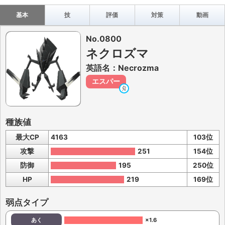
基本
技
評価
対策
動画
No.0800
ネクロズマ
英語名：Necrozma
エスパー
種族値
最大CP
4163
103位
攻撃
251
154位
防御
195
250位
HP
219
169位
弱点タイプ
あく
×1.6