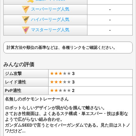
スーパーリーグ人気
-
ハイパーリーグ人気
-
マスターリーグ人気
-
計算方法や順位の基準などは、各種リンクをご確認ください。
みんなの評価
ジム攻撃
★★★
★
★
3
レイド適性
★★★
★
★
3
PvP適性
★★
★
★
★
2
名無しのポケモントレーナーさん
ロボットらしいデザインが我が心を掴んで離さない。
さておき性能面は、よくあるステ構成・単エスパー・技は多彩な
ようで広がらない組み合わせ。
ガンダムSEEDで言うとセイバーガンダムである。見た目はストノ
ワだけど...