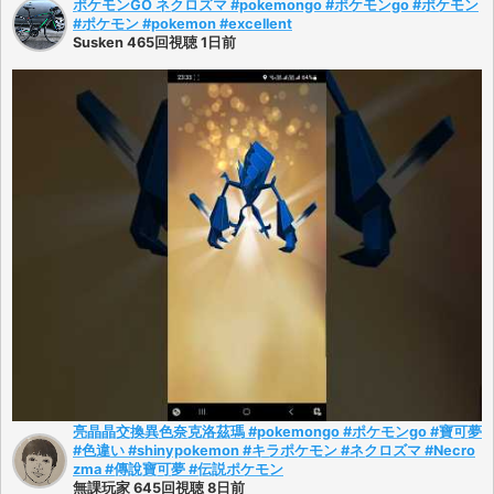
ポケモンGO ネクロズマ #pokemongo #ポケモンgo #ポケモン
#ポケモン #pokemon #excellent
Susken 465回視聴 1日前
亮晶晶交換異色奈克洛茲瑪 #pokemongo #ポケモンgo #寶可夢
#色違い #shinypokemon #キラポケモン #ネクロズマ #Necro
zma #傳說寶可夢 #伝説ポケモン
無課玩家 645回視聴 8日前