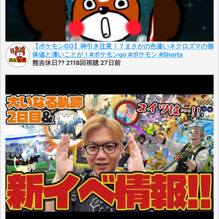
【ポケモンGO】神引き注意！？まさかの色違いネクロズマの個
体値と凄いことが！#ポケモンgo #ポケモン #Shorts
熊吉休日?? 2118回視聴 27日前