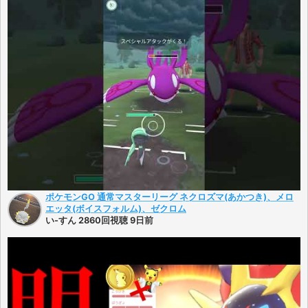
ポケモンGO 通常マスターリーグ ネクロズマ(あかつき)、メロ
エッタ(ボイスフォルム)、ゼクロム
い-すん 2860回視聴 9日前