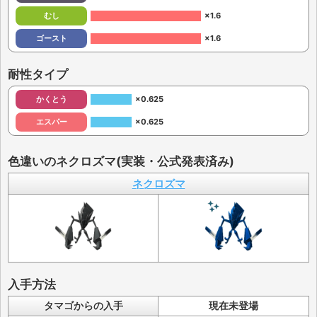
むし
×1.6
ゴースト
×1.6
耐性タイプ
かくとう
×0.625
エスパー
×0.625
色違いのネクロズマ(実装・公式発表済み)
ネクロズマ
入手方法
タマゴからの入手
現在未登場