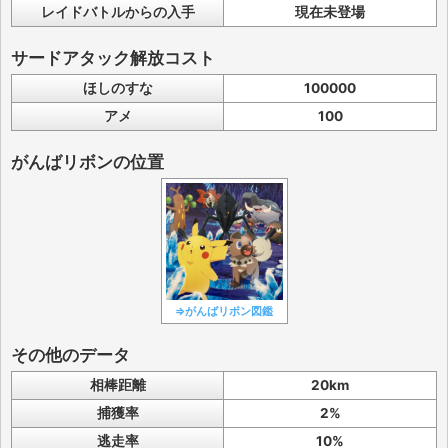
レイドバトルからの入手
現在未登場
サードアタック解放コスト
ほしのすな
100000
アメ
100
がんばリボンの位置
⇒がんばリボン図鑑
その他のデータ
相棒距離
20km
捕獲率
2%
逃走率
10%