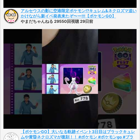
アルセウスの影に空港限定ポケモン!?キュレム&ネクロズマ追い
かけながら新イベ発表来たぞ〜ー!!!【ポケモンGO】
やまだちゃんねる 29550回視聴 29日前
【ポケモンGO】大いなる軌跡イベント3日目はブラックキュレ
ムや黄昏ネクロズマが復刻！！ #ポケモン #ポケモンgo #ブラ