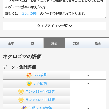
コンボDPSとは、わざ１とわざ２の組み合わせをひとまとめにした時
のダメージ効率の考え方です。
詳しくは
「コンボDPS」
のページで解説されております。
タイプアイコン一覧
基本
技
評価
対策
動画
ネクロズマの評価
データ・集計評価
ジム攻撃
-
ジム防衛
-
ランク3レイド対策
-
ランク4レイド対策
-
伝説レイド対策
-