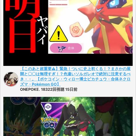
【このあと超重要⚠️】緊急！ついに史上初くる！？まさかの展
開と〇〇は無理すぎ！？色違いソルガレオで絶対に注意するべ
き・・。【ポケコイン・ウィロー博士ピカチュウ・合体ネクロ
ズマ・Pokémon GO】
ONEPOKE. 18322回視聴 15日前