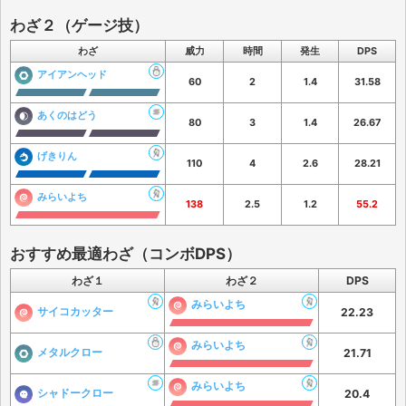
わざ２（ゲージ技）
わざ
威力
時間
発生
DPS
アイアンヘッド
60
2
1.4
31.58
あくのはどう
80
3
1.4
26.67
げきりん
110
4
2.6
28.21
みらいよち
138
2.5
1.2
55.2
おすすめ最適わざ（コンボDPS）
わざ１
わざ２
DPS
みらいよち
サイコカッター
22.23
みらいよち
メタルクロー
21.71
みらいよち
シャドークロー
20.4