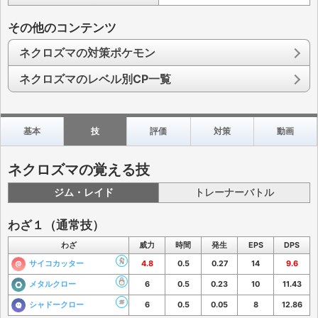
その他のコンテンツ
ネクロズマの対策ポケモン
ネクロズマのレベル別CP一覧
基本
技
評価
対策
動画
ネクロズマの覚える技
ジム・レイド
トレーナーバトル
わざ１（通常技）
わざ
威力
時間
発生
EPS
DPS
サイコカッター
4.8
0.5
0.27
14
9.6
メタルクロー
6
0.5
0.23
10
11.43
シャドークロー
6
0.5
0.05
8
12.86