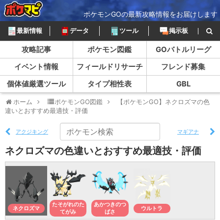
ポケモンGOの最新攻略情報をお届けします
最新情報
データ
ツール
掲示板
攻略記事
ポケモン図鑑
GOバトルリーグ
イベント情報
フィールドリサーチ
フレンド募集
個体値厳選ツール
タイプ相性表
GBL
ホーム
ポケモンGO図鑑
【ポケモンGO】ネクロズマの色
違いとおすすめ最適技・評価
アクジキング
マギアナ
ネクロズマの色違いとおすすめ最適技・評価
たそがれのた
あかつきのつ
ネクロズマ
ウルトラ
てがみ
ばさ