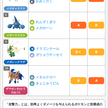
かみくだく
メガギャラドス
れんぞくぎり
A
B
メガホーン
メガヘラクロス
ドラゴンテール
B＋
B
ガリョウテンセイ
メガレックウザ
メタルクロー
B
A
きょじゅうだん
ザマゼンタ(たて
のおう)
「攻撃力」とは、効率よくダメージを与えられるポケモンと技構成の