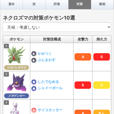
基本
技
評価
対策
動画
ネクロズマの対策ポケモン10選
ポケモン
対策技構成
攻撃力
持久力
かみつく
A
S
ぶんまわす
メガバンギラス
したでなめる
S
C
シャドーボール
メガゲンガー
サイコカッター
A
B＋