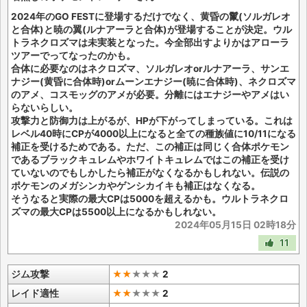
2024年のGO FESTに登場するだけでなく、黄昏の鬣(ソルガレオ
と合体)と暁の翼(ルナアーラと合体)が登場することが決定。ウル
トラネクロズマは未実装となった。今全部出すよりかはアローラ
ツアーでってなったのかも。
合体に必要なのはネクロズマ、ソルガレオorルナアーラ、サンエ
ナジー(黄昏に合体時)orムーンエナジー(暁に合体時)、ネクロズマ
のアメ、コスモッグのアメが必要。分離にはエナジーやアメはい
らないらしい。
攻撃力と防御力は上がるが、HPが下がってしまっている。これは
レベル40時にCPが4000以上になると全ての種族値に10/11になる
補正を受けるためである。ただ、この補正は同じく合体ポケモン
であるブラックキュレムやホワイトキュレムではこの補正を受け
ていないのでもしかしたら補正がなくなるかもしれない。伝説の
ポケモンのメガシンカやゲンシカイキも補正はなくなる。
そうなると実際の最大CPは5000を超えるかも。ウルトラネクロ
ズマの最大CPは5500以上になるかもしれない。
2024年05月15日 02時18分
11
ジム攻撃
★★
★
★
★
2
レイド適性
★★
★
★
★
2