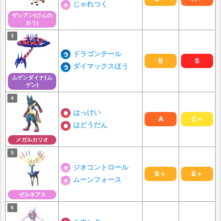
じゃれつく
ザシアン(けんの
おう)
ドラゴンテール
B
S
ダイマックスほう
ムゲンダイナ(ム
ゲン)
はっけい
A
C＋
はどうだん
メガルカリオ
ジオコントロール
B＋
B＋
ムーンフォース
ゼルネアス