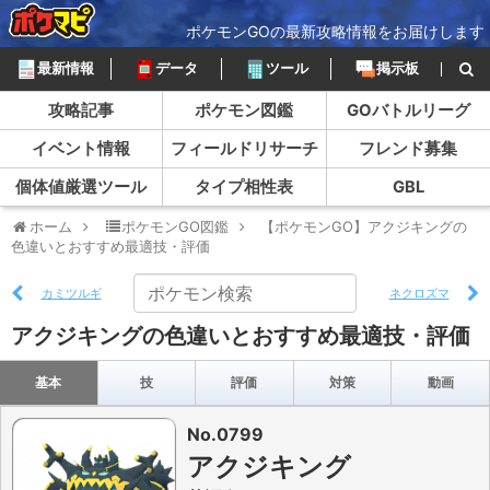
ポケモンGOの最新攻略情報をお届けします
最新情報
データ
ツール
掲示板
攻略記事
ポケモン図鑑
GOバトルリーグ
イベント情報
フィールドリサーチ
フレンド募集
個体値厳選ツール
タイプ相性表
GBL
ホーム
ポケモンGO図鑑
【ポケモンGO】アクジキングの
色違いとおすすめ最適技・評価
カミツルギ
ネクロズマ
アクジキングの色違いとおすすめ最適技・評価
基本
技
評価
対策
動画
No.0799
アクジキング