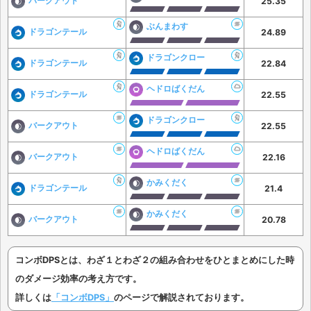
バークアウト
25.35
ぶんまわす
ドラゴンテール
24.89
ドラゴンクロー
ドラゴンテール
22.84
ヘドロばくだん
ドラゴンテール
22.55
ドラゴンクロー
バークアウト
22.55
ヘドロばくだん
バークアウト
22.16
かみくだく
ドラゴンテール
21.4
かみくだく
バークアウト
20.78
コンボDPSとは、わざ１とわざ２の組み合わせをひとまとめにした時
のダメージ効率の考え方です。
詳しくは
「コンボDPS」
のページで解説されております。