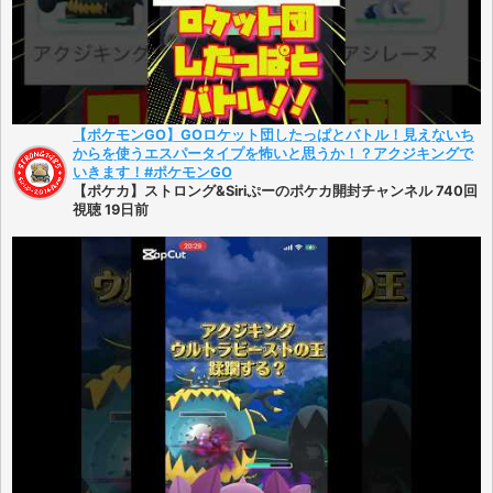
【ポケモンGO】GOロケット団したっぱとバトル！見えないち
からを使うエスパータイプを怖いと思うか！？アクジキングで
いきます！#ポケモンGO
【ポケカ】ストロング&Siriぷーのポケカ開封チャンネル 740回
視聴 19日前