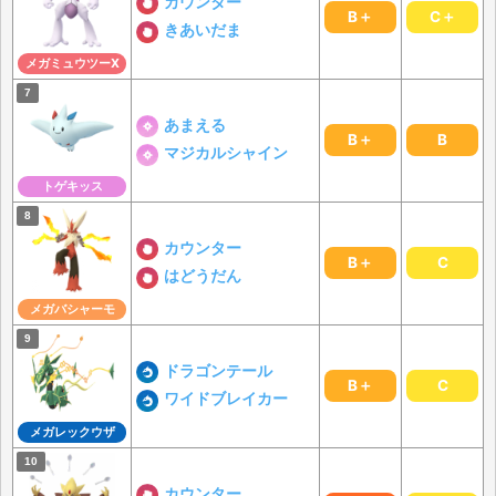
カウンター
B＋
C＋
きあいだま
メガミュウツーX
あまえる
B＋
B
マジカルシャイン
トゲキッス
カウンター
B＋
C
はどうだん
メガバシャーモ
ドラゴンテール
B＋
C
ワイドブレイカー
メガレックウザ
カウンター