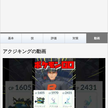
基本
技
評価
対策
動画
アクジキングの動画