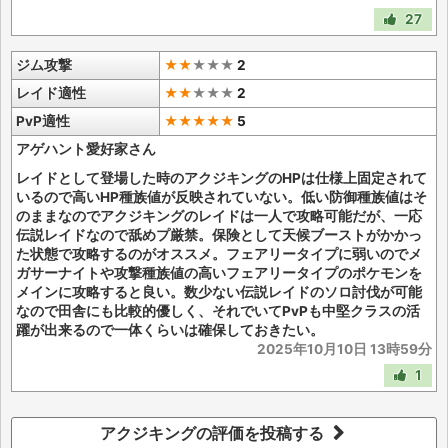
27
ジム攻撃
★★
★
★
★
2
レイド適性
★★
★
★
★
2
PvP適性
★★★★★
5
アゲハント愛好家さん
レイドとして登場した時のアクジキングのHPは仕様上固定されて
いるので高いHP種族値が反映されていない。低い防御種族値はそ
のままなのでアクジキングのレイドは一人で攻略可能だが、一応
伝説レイドなので舐めプ厳禁。保険として天候ブーストがかかっ
た状態で攻略するのがオススメ。フェアリータイプに弱いのでメ
ガサーナイトや攻撃種族値の高いフェアリータイプのポケモンを
メインに攻略すると良い。数少ない伝説レイドのソロ討伐が可能
なので田舎にも比較的優しく、それでいてPvPも中堅クラスの活
躍が出来るので一体くらいは確保しておきたい。
2025年10月10日 13時59分
1
アクジキングの評価を投稿する