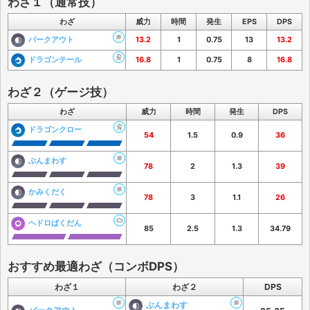
わざ１（通常技）
わざ
威力
時間
発生
EPS
DPS
バークアウト
13.2
1
0.75
13
13.2
ドラゴンテール
16.8
1
0.75
8
16.8
わざ２（ゲージ技）
わざ
威力
時間
発生
DPS
ドラゴンクロー
54
1.5
0.9
36
ぶんまわす
78
2
1.3
39
かみくだく
78
3
1.1
26
ヘドロばくだん
85
2.5
1.3
34.79
おすすめ最適わざ（コンボDPS）
わざ１
わざ２
DPS
ぶんまわす