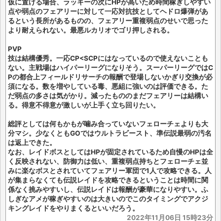
仮に置ける場合、ラッキーの次にHPが高いため時間稼ぎしやすい
点や弱点のフェアリーに対して一応対抗技としてヘドロ爆弾があ
るという長所があるものの、フェアリー重複弱点のせいで思った
より耐えられない。最悪ルカリオでゴリ押しされる。
PVP
技は結構優秀。一応CP<SCPにはなっているので使えないことも
ない。主戦場はハイパーリーグになりそう。スーパーリーグではC
Pの都合上フィールドリサーチの報酬で登場しないかぎり交換が必
須になる。数を増やしている毒、悪組に強いのは評価できる。た
だ弱点の多さは気がかり。減ったもののまだフェアリーは結構い
る。得意不得意が激しいが上手く立ち回りたい。
総評としては何もかもが噛み合っていないフェローチェよりも大
分マシ。少なくともGOではウルトラビースト、準伝説最弱の汚名
は返上できた。
なお、レイドボスとしてはHPが固定されているため自慢のHPは全
く反映されない、防御力は低い、重複弱点持ちとフェローチェ並
みに楽なボスとされていてフェアリー軍団で1人で攻略できる。人
が集まらなくても伝説レイドを攻略できるということは時間に関
係なく挑みやすいし、伝説レイドは報酬が豪華になりやすい。ふ
しぎなアメが稼ぎやすいのは大きいのでこのタイミングでアクジ
キングレイドをやりまくるといいだろう。
2022年11月06日 15時23分