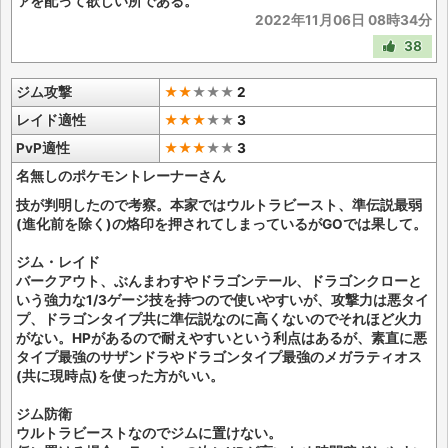
ァを配って欲しい所である。
2022年11月06日 08時34分
38
ジム攻撃
★★
★
★
★
2
レイド適性
★★★
★
★
3
PvP適性
★★★
★
★
3
名無しのポケモントレーナーさん
技が判明したので考察。本家ではウルトラビースト、準伝説最弱
(進化前を除く)の烙印を押されてしまっているがGOでは果して。
ジム・レイド
バークアウト、ぶんまわすやドラゴンテール、ドラゴンクローと
いう強力な1/3ゲージ技を持つので使いやすいが、攻撃力は悪タイ
プ、ドラゴンタイプ共に準伝説なのに高くないのでそれほど火力
がない。HPがあるので耐えやすいという利点はあるが、素直に悪
タイプ最強のサザンドラやドラゴンタイプ最強のメガラティオス
(共に現時点)を使った方がいい。
ジム防衛
ウルトラビーストなのでジムに置けない。