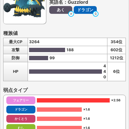
英語名：Guzzlord
あく
ドラゴン
種族値
最大CP
3264
354位
攻撃
188
602位
防御
99
1212位
4
HP
4
6位
0
弱点タイプ
フェアリー
×2.56
ドラゴン
×1.6
かくとう
×1.6
むし
×1.6