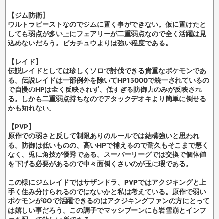
【ジム防衛】
ウルトラビーストなのでジムに置く事ができない。仮に置けたと
しても弱点が多い上にフェアリーが二重弱点なので全く活躍は見
込めないだろう。ピカチュウよりは強い程度である。
【レイド】
伝説レイドとしては珍しくソロで討伐できる貴重なポケモンであ
る。伝説レイドは一部例外を除いてHP15000で統一されているの
で自慢のHPは全く反映されず、低すぎる防御力のみが反映され
る。しかも二重弱点持ちなのでアタックデオキより簡単に倒せる
かも知れない。
【PVP】
原作での弱さと反して制限ありのルールでは結構強いと思われ
る。防御は低いものの、高いHPで補えるので耐久もそこまで悪く
なく、兎に角技が優秀である。スーパーリーグでは交換で個体値
を下げる必要があるので中々面倒くさいのが玉に瑕である。
この様にジムレイドではサザンドラ、PVPではアクジキングと上
手く住み分けられるのではないかと私は考えている。原作で弱い
ポケモンがGOで活躍できるのはアクジキングファンの方にとって
は嬉しい事だろう。この調子でマッシブーンにも岩雪崩とインフ