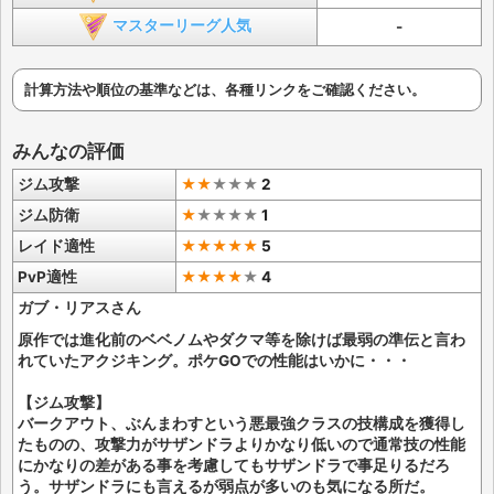
マスターリーグ人気
-
計算方法や順位の基準などは、各種リンクをご確認ください。
みんなの評価
ジム攻撃
★★
★
★
★
2
ジム防衛
★
★
★
★
★
1
レイド適性
★★★★★
5
PvP適性
★★★★
★
4
ガブ・リアスさん
原作では進化前のベベノムやダクマ等を除けば最弱の準伝と言わ
れていたアクジキング。ポケGOでの性能はいかに・・・
【ジム攻撃】
バークアウト、ぶんまわすという悪最強クラスの技構成を獲得し
たものの、攻撃力がサザンドラよりかなり低いので通常技の性能
にかなりの差がある事を考慮してもサザンドラで事足りるだろ
う。サザンドラにも言えるが弱点が多いのも気になる所だ。