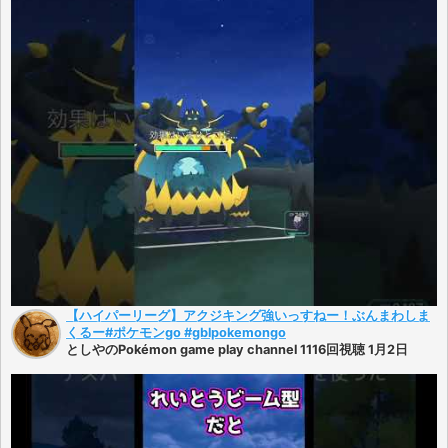
【ハイパーリーグ】アクジキング強いっすねー！ぶんまわしま
くるー#ポケモンgo #gblpokemongo
としやのPokémon game play channel 1116回視聴 1月2日