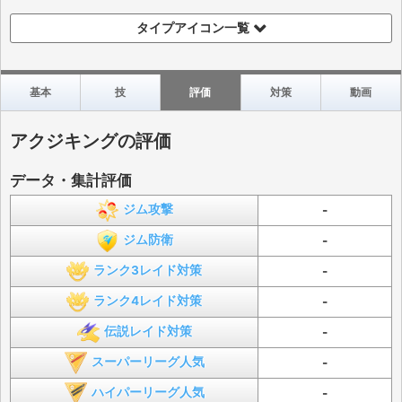
タイプアイコン一覧
基本
技
評価
対策
動画
アクジキングの評価
データ・集計評価
ジム攻撃
-
ジム防衛
-
ランク3レイド対策
-
ランク4レイド対策
-
伝説レイド対策
-
スーパーリーグ人気
-
ハイパーリーグ人気
-