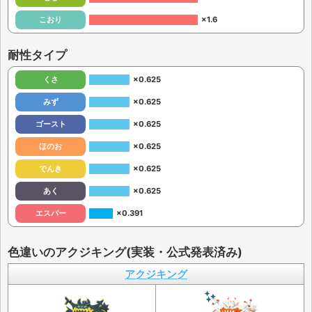
こおり
×1.6
耐性タイプ
くさ
×0.625
みず
×0.625
ゴースト
×0.625
ほのお
×0.625
でんき
×0.625
あく
×0.625
エスパー
×0.391
色違いのアクジキング(実装・公式発表済み)
アクジキング