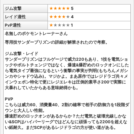
ジム攻撃
★★★★★
5
レイド適性
★★★★
★
4
PvP適性
★
★
★
★
★
1
名無しのポケモントレーナーさん
専用技サンダープリズンの詳細が解禁されたので考察。
ジム攻撃・レイド
サンダープリズンはフルゲージで威力220もあり、1技を電気ショ
ックやボルトチェンジではなく、爆速&爆貯めのロックオンにした
ら電気タイプ最強になるという衝撃の事実が判明(もちろんメガシ
ンカやシャドウ込み)。マジかよ。まあ原作ではレジドラゴ共々メ
インウェポン特化で更にレジエレキは圧倒的素早さ200で実際に
大暴れしていたからある意味納得かも。
PVP
こちらは威力60、消費量40、2割の確率で相手の防御力を1段階ダ
ウンと大人しい性能。
爆速貯めのロックオンがあるからか？ただ電気と破壊光線しかな
い&SCPはハイパーリーグではどんなに頑張っても2200を超えな
い紙耐久。まだSCPがあるレジドラゴの方が使い道がある。