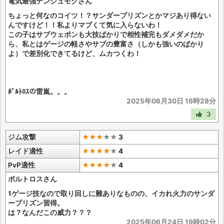
電気最強デンジュモクさん
ちょっと何なのコイツ！？サンダープリズンとかマジあり得ない
んですけど！！私よりマブくて気に入らないわ！
この子はサブウェポンも大技ばかりで相性補完もダメダメだか
ら、私とはゲージの軽さやサブの豊富さ（しかも強いのばかり
よ）で差別化できてるけど、ムカつくわ！
ﾎﾞﾙﾄﾛｽの雷嵐。。。
2025年06月30日 16時28分
3
ジム攻撃
★★★
★
★
3
レイド適性
★★★★
★
4
PvP適性
★★★★
★
4
ボルトロスさん
1ゲージ技なので取り回しに難ありなものの、イカれ火力のサンダ
ープリズン習得。
は？なんだこの威力？？？
2025年06月24日 19時02分