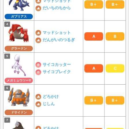
マッドショット
B＋
B＋
だいちのちから
ガブリアス
マッドショット
A
B
だんがいのつるぎ
グラードン
サイコカッター
A
C
サイコブレイク
メガミュウツーY
どろかけ
B＋
B＋
じしん
ドサイドン
どろかけ