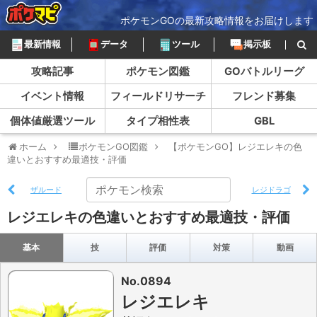
ポケモンGOの最新攻略情報をお届けします
最新情報
データ
ツール
掲示板
攻略記事
ポケモン図鑑
GOバトルリーグ
イベント情報
フィールドリサーチ
フレンド募集
個体値厳選ツール
タイプ相性表
GBL
ホーム
ポケモンGO図鑑
【ポケモンGO】レジエレキの色
違いとおすすめ最適技・評価
ザルード
レジドラゴ
レジエレキの色違いとおすすめ最適技・評価
基本
技
評価
対策
動画
No.0894
レジエレキ