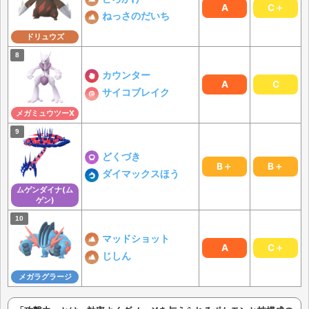
A
C＋
ねっさのだいち
ドリュウズ
カウンター
A
C
サイコブレイク
メガミュウツーX
どくづき
B＋
B＋
ダイマックスほう
ムゲンダイナ(ム
ゲン)
マッドショット
A
C＋
じしん
メガラグラージ