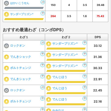
はかいこうせん
150
4
3.5
39.48
サンダープリズン*
264
3.5
1.8
75.43
おすすめ最適わざ（コンボDPS）
わざ１
わざ２
DPS
サンダープリズン*
ロックオン
33.12
サンダープリズン*
でんきショック
31.36
サンダープリズン*
ボルトチェンジ
30.33
でんじほう
でんきショック
22.91
でんじほう
ロックオン
22.45
でんじほう
ボルトチェンジ
22.16
かみなり