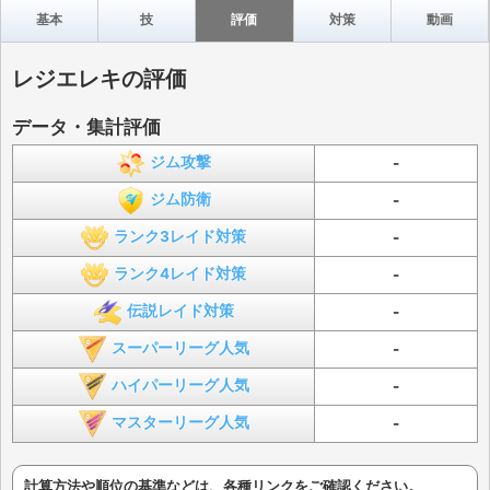
基本
技
評価
対策
動画
レジエレキの評価
データ・集計評価
ジム攻撃
-
ジム防衛
-
ランク3レイド対策
-
ランク4レイド対策
-
伝説レイド対策
-
スーパーリーグ人気
-
ハイパーリーグ人気
-
マスターリーグ人気
-
計算方法や順位の基準などは、各種リンクをご確認ください。