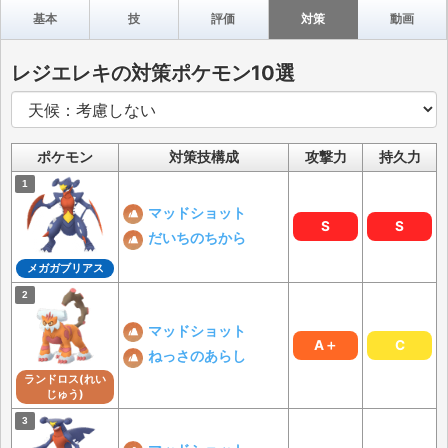
基本
技
評価
対策
動画
レジエレキの対策ポケモン10選
ポケモン
対策技構成
攻撃力
持久力
マッドショット
S
S
だいちのちから
メガガブリアス
マッドショット
A＋
C
ねっさのあらし
ランドロス(れい
じゅう)