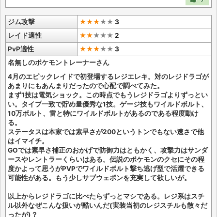
ジム攻撃
★★★
★
★
3
レイド適性
★★
★
★
★
2
PvP適性
★★★
★
★
3
名無しのポケモントレーナーさん
4月のエピックレイドで初登場するレジエレキ。対のレジドラゴが
あまりにもあんまりだったので心配で調べてみた。
まず1技は電気ショック。この時点でもうレジドラゴよりずっとい
い。タイプ一致で貯め量優秀な1技。ゲージ技もワイルドボルト、
10万ボルト、雷と特にワイルドボルトがあるのである程度動け
る。
ステータスは本家では素早さが200というトンでもない速さで他
はイマイチ。
GOでは素早さ補正のおかげで防御力はともかく、攻撃力はサンダ
ースやレントラーくらいはある。伝説のポケモンのクセにその程
度かよって思うがPVPでワイルドボルト撃ち逃げ型で活躍できる
可能性がある。もう少しサブウェポンを充実して欲しいが。
以上からレジドラゴに比べたらずっとマシである。レジ系はスチ
ル以外なぜこんな扱いが酷いんだ(実装当初のレジスチルも散々だ
ったが)？