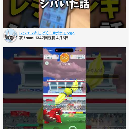
レジエレキしばく！#ポケモンgo
寂 / sami 1347回視聴 4月5日