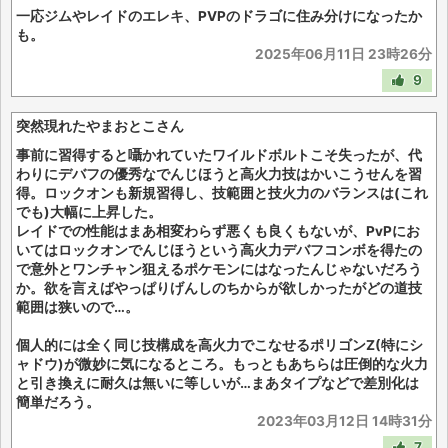
一応ジムやレイドのエレキ、PVPのドラゴに住み分けになったか
も。
2025年06月11日 23時26分
9
突然現れたやまおとこさん
事前に習得すると囁かれていたワイルドボルトこそ失ったが、代
わりにデバフの優秀なでんじほうと高火力技はかいこうせんを習
得。ロックオンも新規習得し、技範囲と技火力のバランスは(これ
でも)大幅に上昇した。
レイドでの性能はまあ相変わらず悪くも良くもないが、PvPにお
いてはロックオンでんじほうという高火力デバフコンボを得たの
で意外とワンチャン狙えるポケモンにはなったんじゃないだろう
か。欲を言えばやっぱりげんしのちからが欲しかったがどの道技
範囲は狭いので…。
個人的には全く同じ技構成を高火力でこなせるポリゴンZ(特にシ
ャドウ)が微妙に気になるところ。もっともあちらは圧倒的な火力
と引き換えに耐久は無いに等しいが…まあタイプなどで差別化は
簡単だろう。
2023年03月12日 14時31分
7