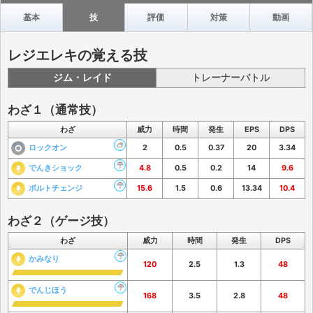
基本
技
評価
対策
動画
レジエレキの覚える技
ジム・レイド
トレーナーバトル
わざ１（通常技）
わざ
威力
時間
発生
EPS
DPS
ロックオン
2
0.5
0.37
20
3.34
でんきショック
4.8
0.5
0.2
14
9.6
ボルトチェンジ
15.6
1.5
0.6
13.34
10.4
わざ２（ゲージ技）
わざ
威力
時間
発生
DPS
かみなり
120
2.5
1.3
48
でんじほう
168
3.5
2.8
48