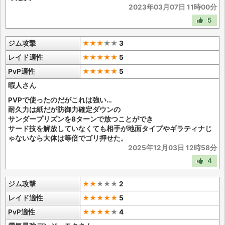
2023年03月07日 11時00分
5
ジム攻撃
★★★
★
★
3
レイド適性
★★★★★
5
PvP適性
★★★★★
5
暇人さん
PVPで使ったのだがこれは強い…
耐久力は紙だが防御力確定ダウンの
サンダープリズンを8ターンで放つことができ
サード技を解放していなくても相手が地面タイプやギラティナじ
ゃないなら大体は等倍でゴリ押せた。
2025年12月03日 12時58分
4
ジム攻撃
★★
★
★
★
2
レイド適性
★★★★★
5
PvP適性
★★★★
★
4