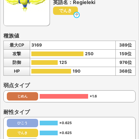
英語名：Regieleki
でんき
種族値
最大CP
3169
389位
攻撃
250
159位
防御
125
976位
HP
190
368位
弱点タイプ
じめん
×1.6
耐性タイプ
ひこう
×0.625
でんき
×0.625