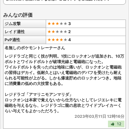
みんなの評価
ジム攻撃
★★★
★
★
3
レイド適性
★★
★
★
★
2
PvP適性
★★★★
★
4
名無しのポケモントレーナーさん
レジドラゴと同じく技が判明。1技にロックオンが追加され、10万
ボルトとワイルドボルトが破壊光線と電磁砲になった。
ワイルドボルトを失ったのは地味に痛いが、ロックオンと電磁砲
の習得はデカイ。低耐久とはいえ電磁砲のデバフを受けたら耐え
られる可能性が上がる。しかも爆速貯めのロックオンつき。地味
に消費量の低めの大技雷もある。
レジドラゴ「アマリニモアンマリダ」
ロックオンは本家で覚えないから仕方ないとしてレジエレキに電
磁砲を与えるなら、レジドラゴに龍の息吹とワイドブレイカーく
らい与えてもよかっただろう。
2023年03月11日 12時16分
12