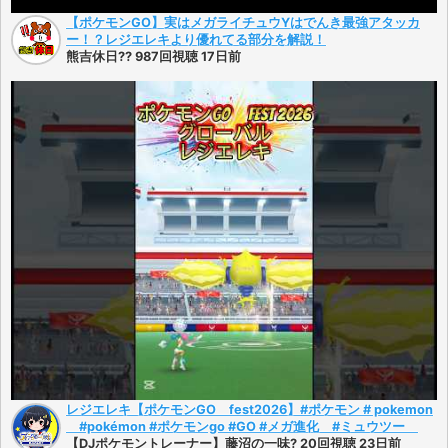
【ポケモンGO】実はメガライチュウYはでんき最強アタッカ
ー！？レジエレキより優れてる部分を解説！
熊吉休日?? 987回視聴 17日前
レジエレキ【ポケモンGO fest2026】#ポケモン # pokemon
#pokémon #ポケモンgo #GO #メガ進化 #ミュウツー
【DJポケモントレーナー】藤沼の一味? 20回視聴 23日前