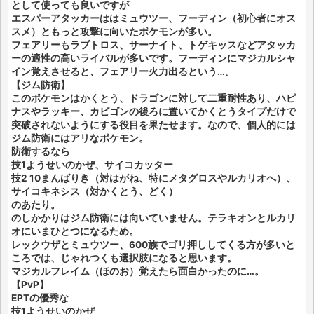
として使っても良いですが
エスパーアタッカーははミュウツー、フーディン（初心者にオス
スメ）ともっと攻撃に向いたポケモンが多い。
フェアリーもラブトロス、サーナイト、トゲキッスなどアタッカ
ーの適性の高いライバルが多いです。フーディンにマジカルシャ
イン覚えさせると、フェアリー火力出るという…。
【ジム防衛】
このポケモンはかくとう、ドラゴンに対して二重耐性あり、ハピ
ナスやラッキー、カビゴンの後ろに置いてかくとうタイプだけで
突破されないようにする役目を果たせます。なので、個人的には
ジム防衛にはアリなポケモン。
防衛するなら
技1ようせいのかぜ、サイコカッター
技2 10まんばりき（対はがね、特にメタグロスやルカリオへ）、
サイコキネシス（対かくとう、どく）
のあたり。
のしかかりはジム防衛には向いていません。テラキオンとルカリ
オにいまひとつになるため。
レックウザとミュウツー、600族でゴリ押ししてくる方が多いと
ころでは、じゃれつくも選択肢になると思います。
マジカルフレイム（ほのお）覚えたら面白かったのに…。
【PvP】
EPTの優秀な
技1ようせいのかぜ