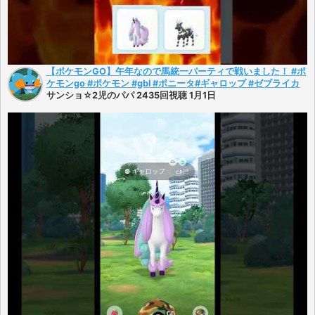
【ポケモンGO】午年なので馬統一パーティで戦いました！ #ポ
ケモンgo #ポケモン #gbl #ポニータ#ギャロップ #ゼブライカ
サンショ☆2児のパパ 2435回視聴 1月1日