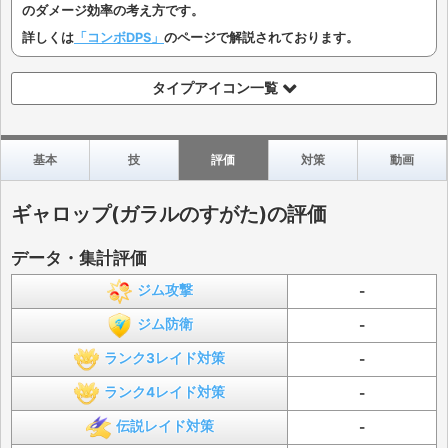
のダメージ効率の考え方です。
詳しくは
「コンボDPS」
のページで解説されております。
タイプアイコン一覧
基本
技
評価
対策
動画
ギャロップ(ガラルのすがた)の評価
データ・集計評価
ジム攻撃
-
ジム防衛
-
ランク3レイド対策
-
ランク4レイド対策
-
伝説レイド対策
-