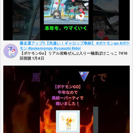
爆走運アップ!!【色違い！ギャロップ奉納】 #ポケモンgo #ポケ
モン #pokemongo #yoasobi #idol
【ポケモンGo】リアル攻略ぜんぶ入りー極楽ぽけこっこ 7416
回視聴 1月4日