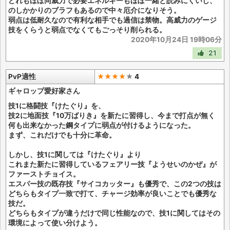
どれもほぼ同威力で必要エネルギーもほぼ一緒と読みにくいし、
のしかかりのブラフもあるので中々厄介になりそう。
弱点は低耐久なので有利な相手でも過信は禁物。高威力のゲージ
技をくらうと弱点でなくてもごっそり削られる。
2020年10月24日 19時06分
21
PvP適性
★★★★
★
4
ギャロップ愛好家さん
技1に格闘技『けたぐり』を、
技2に地面技『10万ばりき』を新たに習得し、今まで打点が無く
何も出来なかった鋼タイプに弱点が付けるようになった。
まず、これだけでも十分に革命。
しかし、技1に関しては『けたぐり』より
これまた新たに習得しているフェアリー技『ようせいのかぜ』が
ファーストチョイス。
エスパー技の既存技『サイコカッター』も優秀で、この2つの技は
どちらもタイプ一致で打て、チャージ効率が良いことでも優秀な
技だ。
どちらもタイプが違うだけで同じ性能なので、技1に関してはその
環境によって使い分けよう。