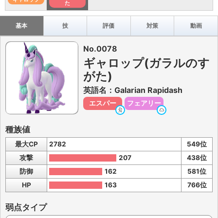
た
基本
技
評価
対策
動画
No.0078
ギャロップ(ガラルのす
がた)
英語名：Galarian Rapidash
エスパー
フェアリー
種族値
最大CP
2782
549位
攻撃
207
438位
防御
162
581位
HP
163
766位
弱点タイプ