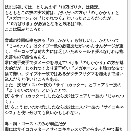
技2に関しては、とりあえず『10万ばりき』は確定。
もともとこの技の実装前は、だいたいの方が『のしかかり』と
『メガホーン』or『じゃれつく』といったところだったが、
『10万ばりき』が必須となると残るは1枠。
ここは悩みどころだ。
脅威の技回転率を誇る『のしかかり』も欲しいし、かといって
『じゃれつく』はタイプ一致の必殺技だがいかんせんゲージが重
く、ギャロップは耐久力には乏しいためシールド張れなければ抱
え落ちの可能性もある。
常に先手先手でダメージを与えていける『のしかかり』の方が魅
力的だが、じゃれつくより若干軽い『メガホーン』も強力な技で
捨て難い。タイプ不一致ではあるがタチフサグマを瀕死まで追い
込んだりと使いどころもある。
また、技1がエスパー技の『サイコカッター』とフェアリー技の
『ようせいのかぜ』ということで、
技1をサイコカッターにしたなら技2はフェアリー技の『じゃれつ
く』、
技1をようせいのかぜにしたなら技2はエスパー技の『サイコキネ
シス』と使い分けても良いかもしれない。
毒・鋼・ゴーストのみが弱点だが
毒にはサイコカッターとサイコキネシスが元からあった中で新た