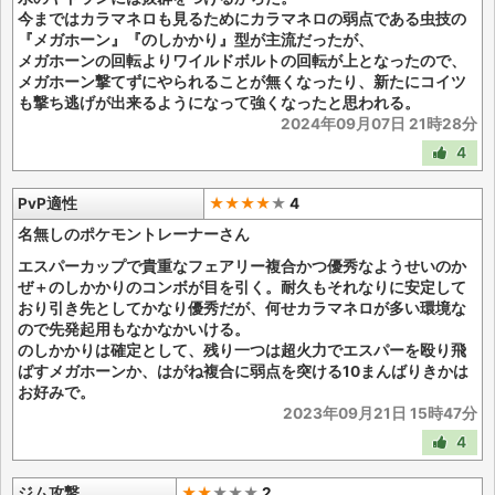
今まではカラマネロも見るためにカラマネロの弱点である虫技の
『メガホーン』『のしかかり』型が主流だったが、
メガホーンの回転よりワイルドボルトの回転が上となったので、
メガホーン撃てずにやられることが無くなったり、新たにコイツ
も撃ち逃げが出来るようになって強くなったと思われる。
2024年09月07日 21時28分
4
PvP適性
★★★★
★
4
名無しのポケモントレーナーさん
エスパーカップで貴重なフェアリー複合かつ優秀なようせいのか
ぜ＋のしかかりのコンボが目を引く。耐久もそれなりに安定して
おり引き先としてかなり優秀だが、何せカラマネロが多い環境な
ので先発起用もなかなかいける。
のしかかりは確定として、残り一つは超火力でエスパーを殴り飛
ばすメガホーンか、はがね複合に弱点を突ける10まんばりきかは
お好みで。
2023年09月21日 15時47分
4
ジム攻撃
★★
★
★
★
2