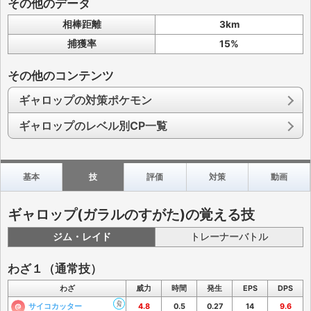
その他のデータ
相棒距離
3km
捕獲率
15%
その他のコンテンツ
ギャロップの対策ポケモン
ギャロップのレベル別CP一覧
基本
技
評価
対策
動画
ギャロップ(ガラルのすがた)の覚える技
ジム・レイド
トレーナーバトル
わざ１（通常技）
わざ
威力
時間
発生
EPS
DPS
サイコカッター
4.8
0.5
0.27
14
9.6