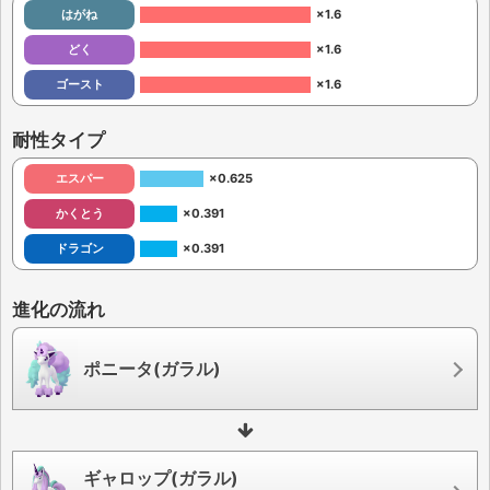
はがね
×1.6
どく
×1.6
ゴースト
×1.6
耐性タイプ
エスパー
×0.625
かくとう
×0.391
ドラゴン
×0.391
進化の流れ
ポニータ(ガラル)
ギャロップ(ガラル)