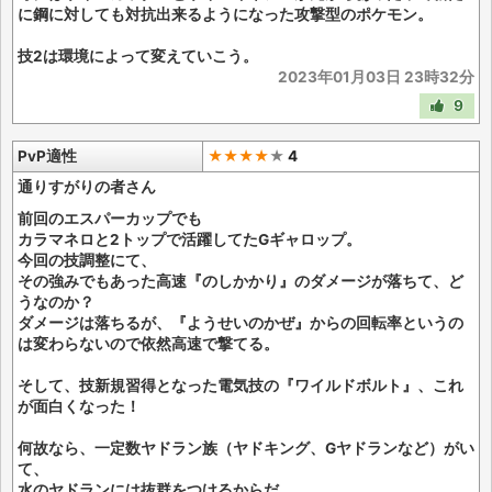
に鋼に対しても対抗出来るようになった攻撃型のポケモン。
技2は環境によって変えていこう。
2023年01月03日 23時32分
9
PvP適性
★★★★
★
4
通りすがりの者さん
前回のエスパーカップでも
カラマネロと2トップで活躍してたGギャロップ。
今回の技調整にて、
その強みでもあった高速『のしかかり』のダメージが落ちて、ど
うなのか？
ダメージは落ちるが、『ようせいのかぜ』からの回転率というの
は変わらないので依然高速で撃てる。
そして、技新規習得となった電気技の『ワイルドボルト』、これ
が面白くなった！
何故なら、一定数ヤドラン族（ヤドキング、Gヤドランなど）がい
て、
水のヤドランには抜群をつけるからだ。