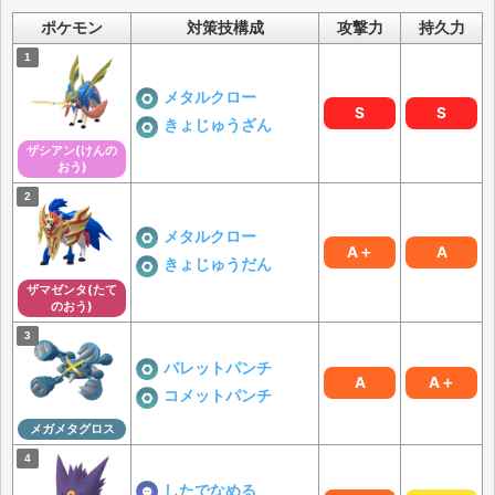
ポケモン
対策技構成
攻撃力
持久力
メタルクロー
S
S
きょじゅうざん
ザシアン(けんの
おう)
メタルクロー
A＋
A
きょじゅうだん
ザマゼンタ(たて
のおう)
バレットパンチ
A
A＋
コメットパンチ
メガメタグロス
したでなめる