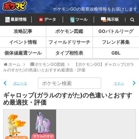
ポケモンGOの最新攻略情報をお届けします
最新情報
データ
ツール
掲示板
攻略記事
ポケモン図鑑
GOバトルリーグ
イベント情報
フィールドリサーチ
フレンド募集
個体値厳選ツール
タイプ相性表
GBL
ホーム
ポケモンGO図鑑
【ポケモンGO】ギャロップ(ガラ
ルのすがた)の色違いとおすすめ最適技・評価
ポニータ
ヤドン
ギャロップ(ガラルのすがた)の色違いとおすす
め最適技・評価
ガラルのすが
ギャロップ