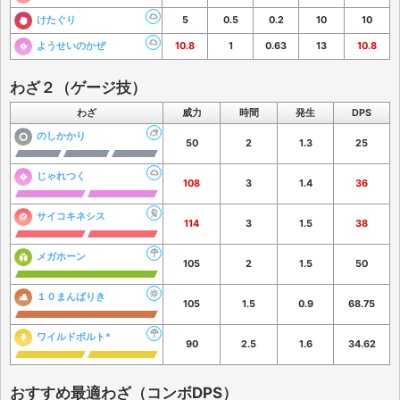
けたぐり
5
0.5
0.2
10
10
ようせいのかぜ
10.8
1
0.63
13
10.8
わざ２（ゲージ技）
わざ
威力
時間
発生
DPS
のしかかり
50
2
1.3
25
じゃれつく
108
3
1.4
36
サイコキネシス
114
3
1.5
38
メガホーン
105
2
1.5
50
１０まんばりき
105
1.5
0.9
68.75
ワイルドボルト*
90
2.5
1.6
34.62
おすすめ最適わざ（コンボDPS）