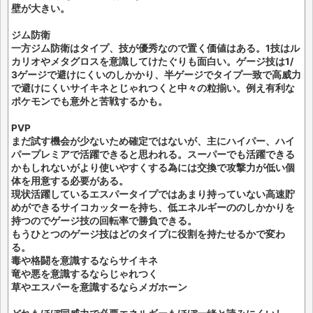
壁が大きい。
ジム防衛
一方ジム防衛はタイプ、技が優秀なので置く価値はある。1技はル
カリオやメタグロスを意識してけたぐりも面白い。ゲージ技は1/
3ゲージで避けにくいのしかかり、半ゲージでタイプ一致で高威力
で避けにくいサイキネとじゃれつくと中々の粒揃い。例え有利な
ポケモンでも意外と苦戦するかも。
PVP
まだ試す機会が少ないため確定ではないが、主にハイパー、ハイ
パープレミアで活躍できると思われる。スーパーでも活躍できる
かもしれないがより使いやすくする為には交換で攻撃力が低い個
体を用意する必要がある。
現状活躍しているエスパータイプではあまり持っていない高速貯
めができるサイコカッターを持ち、低エネルギーののしかかりを
持つのでゲージ技の回転率で勝負できる。
もうひとつのゲージ技はどのタイプに役割を持たせるかで変わ
る。
毒や格闘を意識するならサイキネ
竜や悪を意識するならじゃれつく
草やエスパーを意識するならメガホーン