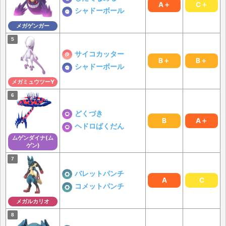
A＋
C＋
シャドーボール
メガゲンガー
サイコカッター
B＋
B＋
シャドーボール
メガミュウツーY
どくづき
B
A＋
ヘドロばくだん
ムゲンダイナ(ム
ゲン)
バレットパンチ
A
C
コメットパンチ
メガルカリオ