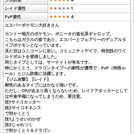
ジム防衛
★★★★
★
4
レイド適性
★
★
★
★
★
1
PvP適性
★★★★
★
4
エスパーポケモン大好きさん
カントー地方のポケモン、ポニータの進化系ギャロップ。
こちらはガラルの姿であり、エスパーとフェアリーのデュアルタ
イプポケモンとなっています。
見た目はユニコーンに近い。コミュニティデイで、特別技のワイ
ルドボルトを習得しました。
同じタイプとしては、サーナイトが有名です。
特にかくとう、ドラゴンタイプへの耐性が優秀で、PvP（特殊ル
ール）とジム防衛に活躍します。
【ジム攻撃】【レイド】
耐性のあるタイプにはかなり強いです。
ただし、CPがあまり高くならないため、レイドアタッカーとして
は中途半端になってしまうため、要注意。
技1サイコカッター
技2サイコキネシス
で対かくとう
技1ようせいのかぜ
技2じゃれつく
で対かくとう＆ドラゴン