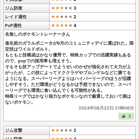
ジム防衛
★★★
★
★
3
レイド適性
★★
★
★
★
2
PvP適性
★★★★
★
4
名無しのポケモントレーナーさん
進化前のガラルポニータが9月のコミュニティデイに選ばれた。限
定技はワイルドボルト。
もともと技構成はかなり優秀で、特殊カップでの活躍実績もある
ので、pvpでの採用率も増えそう。
そもそも技アップデートでようせいのかぜが強化されて火力が上
がったが、この技によってドククラゲやブルンゲルなどに勝てる
ようになる。スーパーリーグよりはハイパーリーグのほうが活躍
しやすそう。ただ環境がどうなるかは予想できないので、スーパ
ーリーグでも環境に食い込んでくる可能性がある。
特殊リーグではかなり強力なポケモンなので厳選しておいて損は
ないポケモン。
2024年08月22日 21時06分
3
ジム攻撃
★★
★
★
★
2