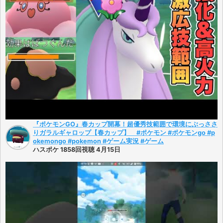
『ポケモンGO』春カップ開幕！超優秀技範囲で環境にぶっささ
りガラルギャロップ【春カップ】 #ポケモン #ポケモンgo #p
okemongo #pokemon #ゲーム実況 #ゲーム
ハスポケ 1858回視聴 4月15日