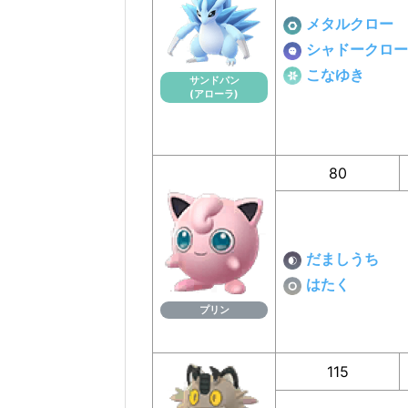
メタルクロー
シャドークロー
こなゆき
サンドパン
(アローラ)
80
だましうち
はたく
プリン
115