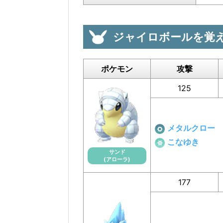
ジャイロボールを覚
ポケモン
攻撃
125
メタルクロー
こなゆき
サンド
(アローラ)
177