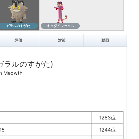
ガラルのすがた
キョダイマックス
評価
対策
動画
ガラルのすがた)
n Meowth
1283位
15
1244位