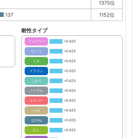
1375位
137
1152位
耐性タイプ
フェアリー
×0.625
ひこう
×0.625
くさ
×0.625
ドラゴン
×0.625
こおり
×0.625
ノーマル
×0.625
エスパー
×0.625
いわ
×0.625
はがね
×0.625
むし
×0.625