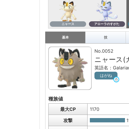
ニャース
アローラのすがた
基本
技
No.0052
ニャース(
英語名：Galaria
はがね
種族値
最大CP
1170
攻撃
1