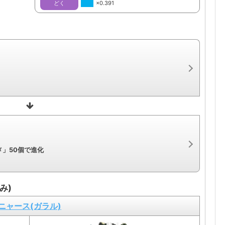
どく
×0.391
」50個で進化
み)
ニャース(ガラル)