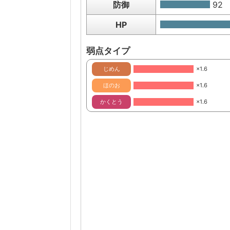
防御
92
HP
弱点タイプ
じめん
×1.6
ほのお
×1.6
かくとう
×1.6