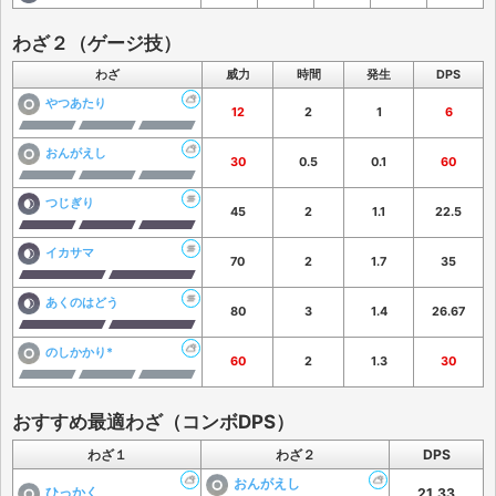
わざ２（ゲージ技）
わざ
威力
時間
発生
DPS
やつあたり
12
2
1
6
おんがえし
30
0.5
0.1
60
つじぎり
45
2
1.1
22.5
イカサマ
70
2
1.7
35
あくのはどう
80
3
1.4
26.67
のしかかり*
60
2
1.3
30
おすすめ最適わざ（コンボDPS）
わざ１
わざ２
DPS
おんがえし
ひっかく
21.33