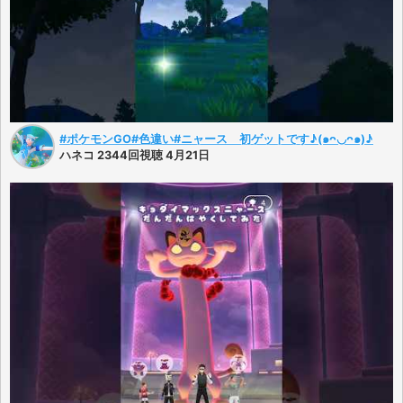
#ポケモンGO#色違い#ニャース 初ゲットです♪(๑ᴖ◡ᴖ๑)♪
ハネコ 2344回視聴 4月21日