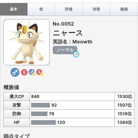
基本
技
評価
対策
動画
No.0052
ニャース
英語名：Meowth
ノーマル
種族値
最大CP
846
1530位
攻撃
92
1507位
防御
78
1518位
HP
120
1384位
弱点タイプ