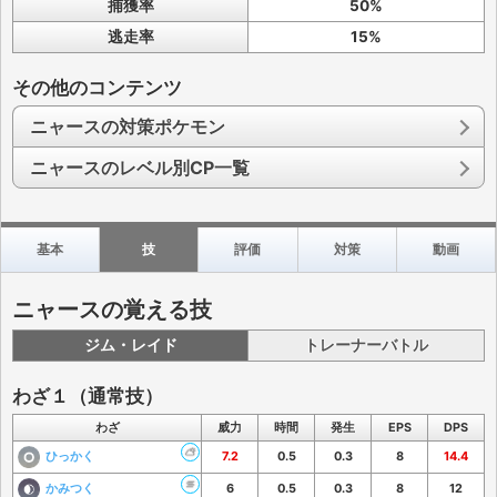
捕獲率
50%
逃走率
15%
その他のコンテンツ
ニャースの対策ポケモン
ニャースのレベル別CP一覧
基本
技
評価
対策
動画
ニャースの覚える技
ジム・レイド
トレーナーバトル
わざ１（通常技）
わざ
威力
時間
発生
EPS
DPS
ひっかく
7.2
0.5
0.3
8
14.4
かみつく
6
0.5
0.3
8
12