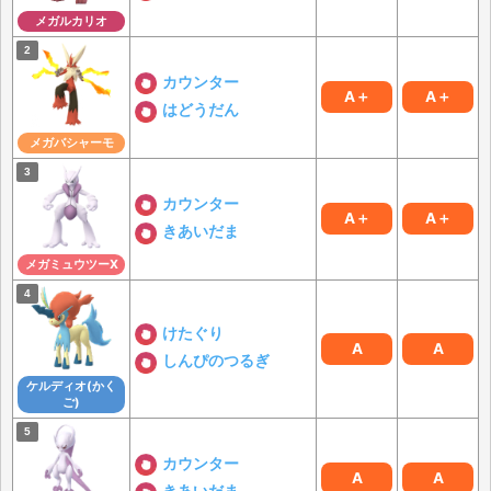
メガルカリオ
カウンター
A＋
A＋
はどうだん
メガバシャーモ
カウンター
A＋
A＋
きあいだま
メガミュウツーX
けたぐり
A
A
しんぴのつるぎ
ケルディオ(かく
ご)
カウンター
A
A