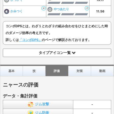
やつあたり
かみつく
11.56
コンボDPSとは、わざ１とわざ２の組み合わせをひとまとめにした時
のダメージ効率の考え方です。
詳しくは
「コンボDPS」
のページで解説されております。
タイプアイコン一覧
基本
技
評価
対策
動画
ニャースの評価
データ・集計評価
ジム攻撃
-
ジム防衛
-