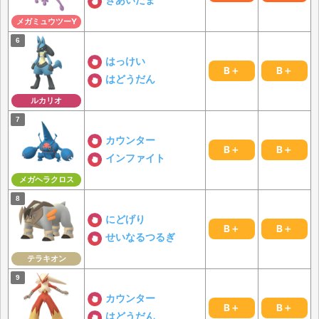
きあいだま
メガミュウツーY
はっけい
B＋
B＋
はどうだん
ルカリオ
カウンター
B＋
B＋
インファイト
メガヘラクロス
にどげり
B＋
B＋
せいなるつるぎ
テラキオン
カウンター
B＋
B＋
はどうだん