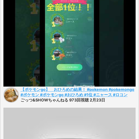
【ポケモンgo】 おひろめの結果！ #pokemon #pokemongo
#ポケモン #ポケモンgo #おひろめ #1位 #ニャース #ロコン
ごっつ&SHOWちゃんねる 973回視聴 2月23日