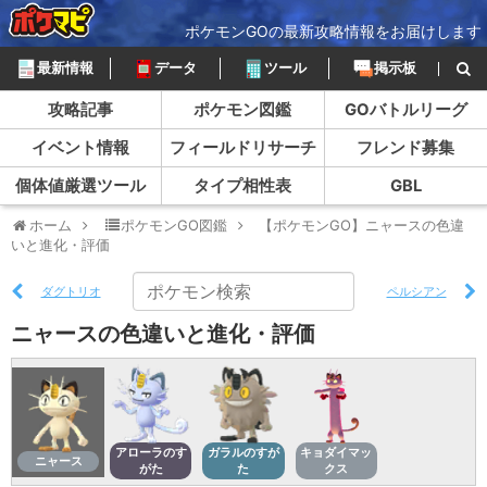
ポケモンGOの最新攻略情報をお届けします
最新情報
データ
ツール
掲示板
攻略記事
ポケモン図鑑
GOバトルリーグ
イベント情報
フィールドリサーチ
フレンド募集
個体値厳選ツール
タイプ相性表
GBL
ホーム
ポケモンGO図鑑
【ポケモンGO】ニャースの色違
いと進化・評価
ダグトリオ
ペルシアン
ニャースの色違いと進化・評価
アローラのす
ガラルのすが
キョダイマッ
ニャース
がた
た
クス