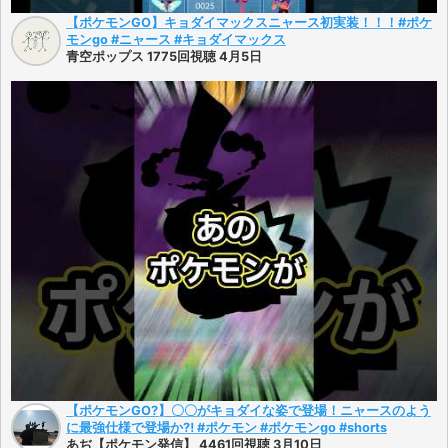
【ポケモンGO】キョダイマックスニャース初実装！！！#ポケ
モンgo #ニャース #キョダイマックス
青空ポップス 1775回視聴 4月5日
【ポケモンGO?】〇〇がキョダイな姿で登場！ニャースのよう
に最強仕様で登場か⁈ #ポケモン #ポケモンgo #shorts
あぢ【ポケモン発信】 4461回視聴 3月10日