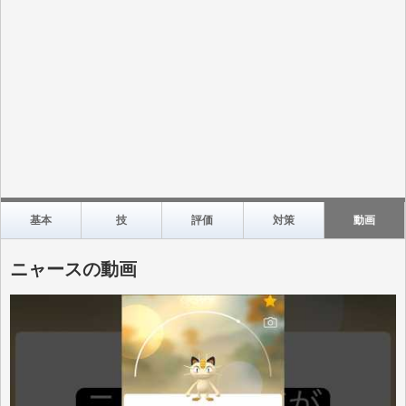
基本
技
評価
対策
動画
ニャースの動画