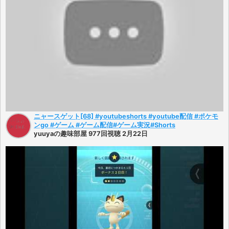
ニャースゲット[68] #youtubeshorts #youtube配信 #ポケモ
ンgo #ゲーム #ゲーム配信#ゲーム実況#Shorts
yuuyaの趣味部屋 977回視聴 2月22日