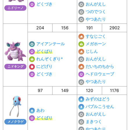
どくづき
おんがえし
ニドリーノ
つのでつく
やつあたり
204
156
191
2902
すなじごく
アイアンテール
メガホーン
どくばり
じしん
れんぞくぎり*
おんがえし
にどげり
だいちのちから
ニドキング
どくづき
ヘドロウェーブ
やつあたり
97
149
120
1176
みずのはどう
バブルこうせん
あわ
おんがえし
どくばり
まきつく
メノクラゲ
やつあたり