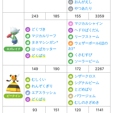
おんがえし
やつあたり
243
185
155
3359
マジカルシャイン
どくづき
ヘドロばくだん
マジカルリーフ
リーフストーム
タネマシンガン*
ウェザーボール(ほの
お)*
はっぱカッター
ロズレイド
くさむすび
どくばり
ソーラービーム
149
190
172
2267
シザークロス
むしくい
シグナルビーム
れんぞくぎり
とどめばり
エアスラッシュ
パワージェム
ビークイン
どくばり
むしのさざめき
93
151
120
1141