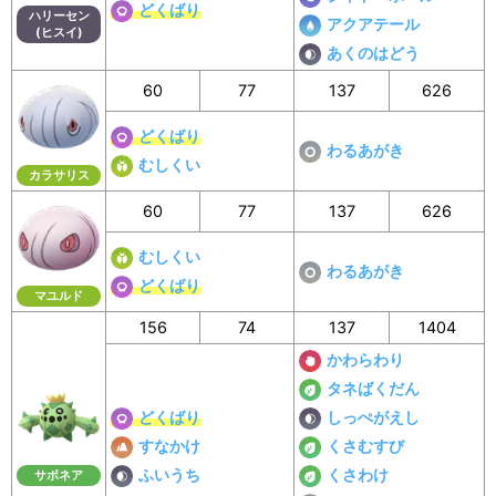
どくばり
ハリーセン
アクアテール
(ヒスイ)
あくのはどう
60
77
137
626
どくばり
わるあがき
むしくい
カラサリス
60
77
137
626
むしくい
わるあがき
どくばり
マユルド
156
74
137
1404
かわらわり
タネばくだん
どくばり
しっぺがえし
すなかけ
くさむすび
ふいうち
くさわけ
サボネア