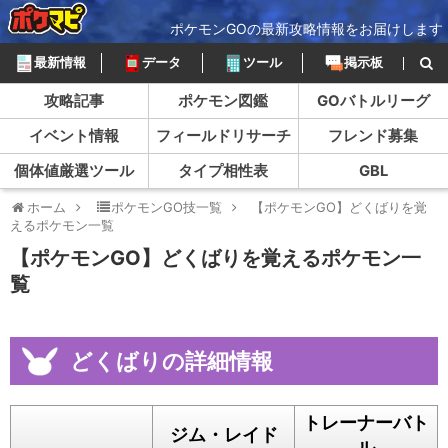
ポケモンGOの最新攻略情報をお届けします
最新情報
データ
ツール
掲示板
攻略記事
ポケモン図鑑
GOバトルリーグ
イベント情報
フィールドリサーチ
フレンド募集
個体値厳選ツール
タイプ相性表
GBL
ホーム
ポケモンGO技一覧
【ポケモンGO】どくばりを覚
えるポケモン一覧
【ポケモンGO】どくばりを覚えるポケモン一
覧
どくばりの詳細情報
トレーナーバト
ジム・レイド
ル