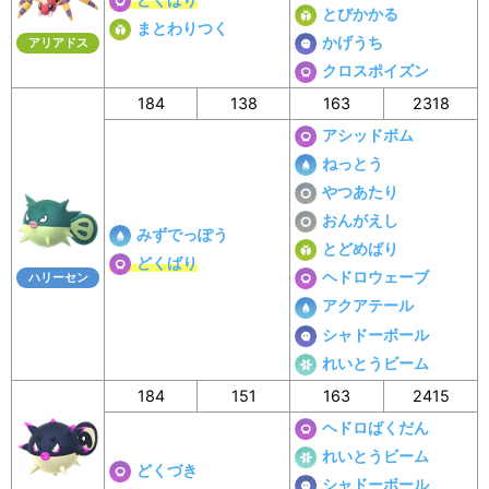
とびかかる
まとわりつく
かげうち
アリアドス
クロスポイズン
184
138
163
2318
アシッドボム
ねっとう
やつあたり
おんがえし
みずでっぽう
とどめばり
どくばり
ヘドロウェーブ
ハリーセン
アクアテール
シャドーボール
れいとうビーム
184
151
163
2415
ヘドロばくだん
れいとうビーム
どくづき
シャドーボール