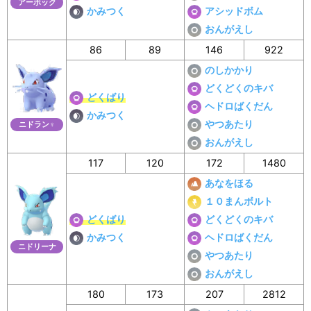
アーボック
かみつく
アシッドボム
おんがえし
86
89
146
922
のしかかり
どくどくのキバ
どくばり
ヘドロばくだん
かみつく
やつあたり
ニドラン♀
おんがえし
117
120
172
1480
あなをほる
１０まんボルト
どくばり
どくどくのキバ
かみつく
ヘドロばくだん
ニドリーナ
やつあたり
おんがえし
180
173
207
2812