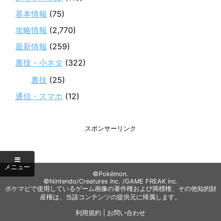
基本情報
(75)
攻略情報
(2,770)
最新情報
(259)
裏技・小ネタ
(322)
裏技
(25)
通信・スマホ
(12)
スポンサーリンク
©Pokémon.
©Nintendo/Creatures Inc. /GAME FREAK inc.
ポケマピで使用しているゲーム画像の著作権および商標権、その他知的財
産権は、当該コンテンツの提供元に帰属します。
利用規約
|
お問い合わせ