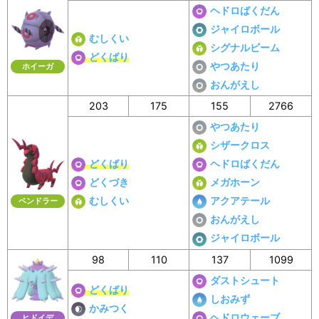
ヘドロばくだん
ジャイロボール
むしくい
シグナルビーム
どくばり
やつあたり
ホイーガ
おんがえし
203
175
155
2766
やつあたり
シザークロス
どくばり
ヘドロばくだん
どくづき
メガホーン
むしくい
アクアテール
ペンドラー
おんがえし
ジャイロボール
98
110
137
1099
ダストシュート
どくばり
しおみず
かみつく
ヘドロウェーブ
ヒドイデ