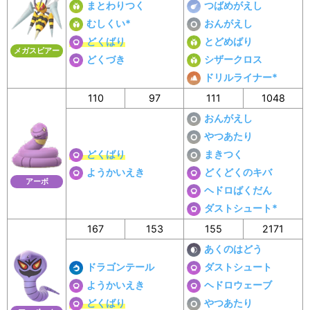
まとわりつく
つばめがえし
むしくい*
おんがえし
どくばり
とどめばり
メガスピアー
どくづき
シザークロス
ドリルライナー*
110
97
111
1048
おんがえし
やつあたり
どくばり
まきつく
ようかいえき
どくどくのキバ
アーボ
ヘドロばくだん
ダストシュート*
167
153
155
2171
あくのはどう
ドラゴンテール
ダストシュート
ようかいえき
ヘドロウェーブ
どくばり
やつあたり