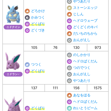
やつあたり
ストーンエッジ
どろかけ
じしん
かみつく
ヘドロウェーブ
どくばり
どくどくのキバ
ニドクイン
どくづき
だいちのちから
おんがえし
105
76
130
973
のしかかり
ヘドロばくだん
つつく
つのでつく
どくばり
おんがえし
ニドラン♂
やつあたり
137
111
156
1575
あなをほる
ヘドロばくだん
どくばり
れいとうビーム