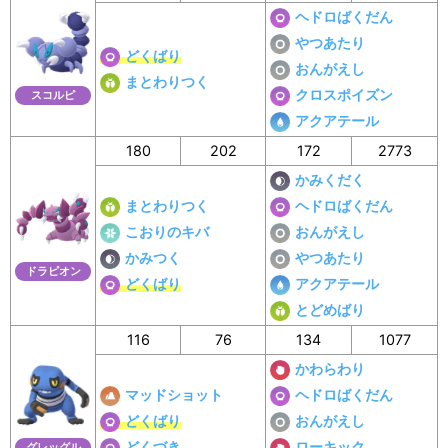
ヘドロばくだん
やつあたり
どくばり
おんがえし
まとわりつく
クロスポイズン
スコルピ
アクアテール
180
202
172
2773
かみくだく
まとわりつく
ヘドロばくだん
こおりのキバ
おんがえし
かみつく
やつあたり
ドラピオン
どくばり
アクアテール
とどめばり
116
76
134
1077
かわらわり
マッドショット
ヘドロばくだん
どくばり
おんがえし
どくづき
ローキック
グレッグル