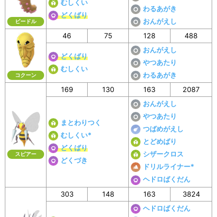
むしくい
わるあがき
どくばり
おんがえし
ビードル
46
75
128
488
おんがえし
どくばり
やつあたり
むしくい
わるあがき
コクーン
169
130
163
2087
おんがえし
やつあたり
まとわりつく
つばめがえし
むしくい*
とどめばり
どくばり
シザークロス
スピアー
どくづき
ドリルライナー*
ヘドロばくだん
303
148
163
3824
ヘドロばくだん