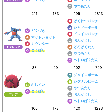
やつあたり
211
133
195
2813
ばくれつパンチ
シャドーボール
どくづき
ドレインパンチ
マッドショット
おんがえし
カウンター
どろばくだん
ドクロッグ
どくばり
やつあたり
ヘドロばくだん
83
99
102
799
ジャイロボール
シグナルビーム
むしくい
やつあたり
どくばり
おんがえし
フシデ
ヘドロばくだん
100
173
120
1293