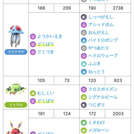
166
209
190
2738
しっぺがえし
アシッドボム
おんがえし
ようかいえき
ハイドロポンプ
どくばり
やつあたり
どくづき
ドククラゲ
ヘドロウェーブ
ふぶき
ねっとう
105
73
120
923
クロスポイズン
むしくい
シグナルビーム
どくばり
つじぎり
イトマル
161
124
172
2003
くさわけ
メガホーン
どくばり